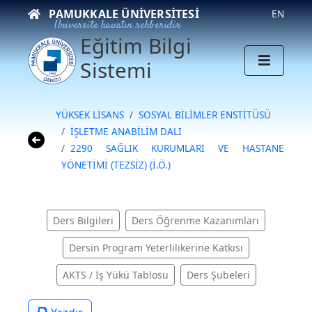
PAMUKKALE ÜNIVERSITESI
EN
Üniversite hayatın rehberidir
Eğitim Bilgi
Sistemi
YÜKSEK LİSANS
SOSYAL BİLİMLER ENSTİTÜSÜ
İŞLETME ANABİLİM DALI
2290 SAĞLIK KURUMLARI VE HASTANE
YÖNETİMİ (TEZSİZ) (İ.Ö.)
Ders Bilgileri
Ders Öğrenme Kazanımları
Dersin Program Yeterlilikerine Katkısı
AKTS / İş Yükü Tablosu
Ders Şubeleri