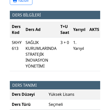
Yazdır
DERS BİLGİLERİ
Ders
T+U
Ders Ad
Yarıyıl
AKTS
Kod
Saat
SKHY
SAĞLIK
3 + 0
1.
613
KURUMLARINDA
Yarıyıl
STRATEJİK
İNOVASYON
YÖNETİMİ
DERS TANIMI
Ders Düzeyi
Yüksek Lisans
Ders Türü
Seçmeli