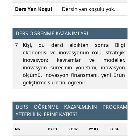
Ders Yan Koşul
Dersin yan koşulu yok.
DERS ÖĞRENME KAZANIMLARI
7
Kişi, bu dersi aldıktan sonra Bilgi
ekonomisi ve inovasyonun rolü, stratejik
inovasyon: kavramlar ve modeller,
inovasyon sürecinin yönetimi, inovasyon
ölçümü, inovasyon finansmanı, yeni ürün
geliştirme sürecini öğrenir.
DERS ÖĞRENME KAZANIMININ PROGRAM
YETERLİLİKLERİNE KATKISI
No
PY 01
PY 02
PY 03
PY 04