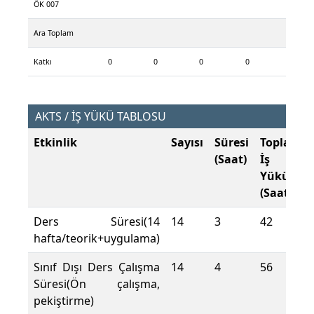
ÖK 007
Ara Toplam
Katkı
0
0
0
0
AKTS / İŞ YÜKÜ TABLOSU
Etkinlik
Sayısı
Süresi
Toplam
(Saat)
İş
Yükü
(Saat)
Ders Süresi(14
14
3
42
hafta/teorik+uygulama)
Sınıf Dışı Ders Çalışma
14
4
56
Süresi(Ön çalışma,
pekiştirme)