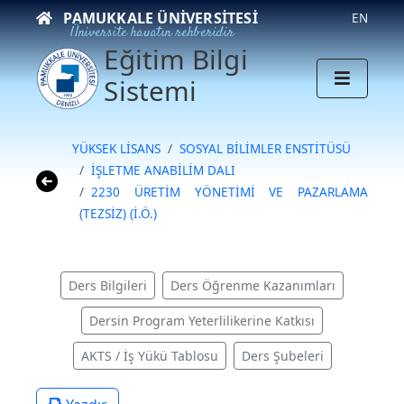
PAMUKKALE ÜNIVERSITESI
EN
Üniversite hayatın rehberidir
Eğitim Bilgi
Sistemi
YÜKSEK LİSANS
SOSYAL BİLİMLER ENSTİTÜSÜ
İŞLETME ANABİLİM DALI
2230 ÜRETİM YÖNETİMİ VE PAZARLAMA
(TEZSİZ) (İ.Ö.)
Ders Bilgileri
Ders Öğrenme Kazanımları
Dersin Program Yeterlilikerine Katkısı
AKTS / İş Yükü Tablosu
Ders Şubeleri