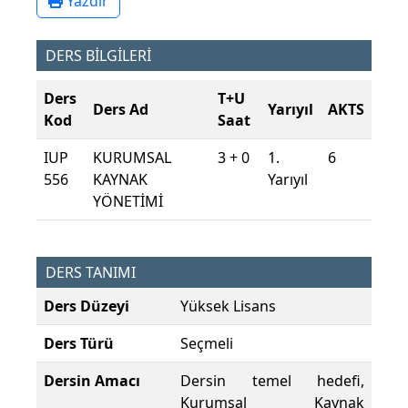
Yazdır
DERS BİLGİLERİ
Ders
T+U
Ders Ad
Yarıyıl
AKTS
Kod
Saat
IUP
KURUMSAL
3 + 0
1.
6
556
KAYNAK
Yarıyıl
YÖNETİMİ
DERS TANIMI
Ders Düzeyi
Yüksek Lisans
Ders Türü
Seçmeli
Dersin Amacı
Dersin temel hedefi,
Kurumsal Kaynak