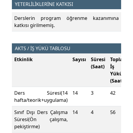
YETERLİLİKLERİNE KATKISI
Derslerin program öğrenme kazanımına
katkısı girilmemiş.
AKTS / İŞ YÜKÜ TABLOSU
Etkinlik
Sayısı
Süresi
Toplam
(Saat)
İş
Yükü
(Saat)
Ders Süresi(14
14
3
42
hafta/teorik+uygulama)
Sınıf Dışı Ders Çalışma
14
4
56
Süresi(Ön çalışma,
pekiştirme)