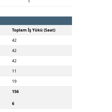
0
Toplam İş Yükü (Saat)
42
42
42
11
19
156
6