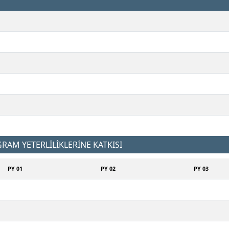
AM YETERLİLİKLERİNE KATKISI
PY 01
PY 02
PY 03