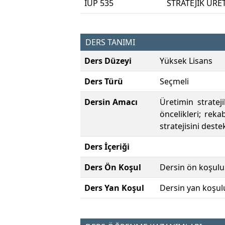
IUP 535
STRATEJİK ÜRE
DERS TANIMI
Ders Düzeyi
Yüksek Lisans
Ders Türü
Seçmeli
Dersin Amacı
Üretimin stratej
öncelikleri; reka
stratejisini deste
Ders İçeriği
Ders Ön Koşul
Dersin ön koşulu
Ders Yan Koşul
Dersin yan koşul