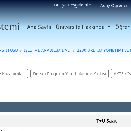
PAÜ'ye Hoşgeldiniz;
Aday Öğrenci
istemi
Ana Sayfa
Üniversite Hakkında
Öğrenc
ENSTİTÜSÜ
İŞLETME ANABİLİM DALI
2230 ÜRETİM YÖNETİMİ VE P
 Kazanımları
Dersin Program Yeterlilikerine Katkısı
AKTS / İ
T+U Saat