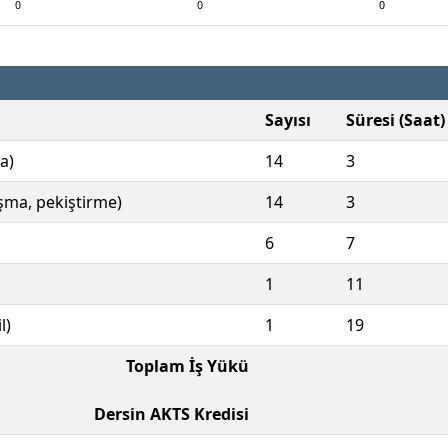
0
0
0
Sayısı
Süresi (Saat)
a)
14
3
ışma, pekiştirme)
14
3
6
7
1
11
l)
1
19
Toplam İş Yükü
Dersin AKTS Kredisi