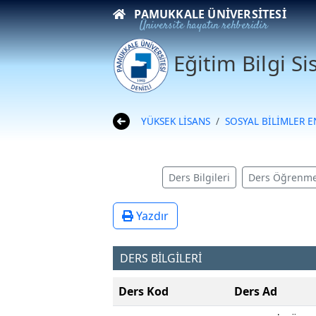
PAMUKKALE ÜNIVERSITESI
Üniversite hayatın rehberidir
Eğitim Bilgi S
YÜKSEK LİSANS
SOSYAL BİLİMLER 
Ders Bilgileri
Ders Öğrenme
Yazdır
DERS BİLGİLERİ
Ders Kod
Ders Ad