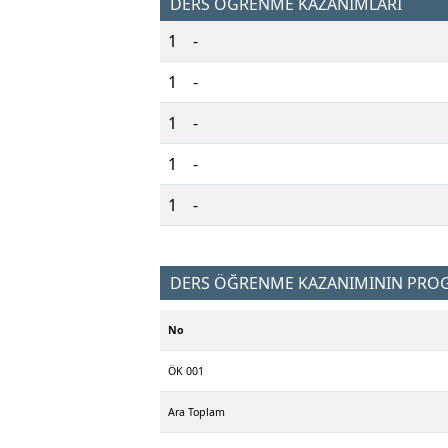
DERS ÖĞRENME KAZANIMLARI
1
-
1
-
1
-
1
-
1
-
DERS ÖĞRENME KAZANIMININ PROGR
No
ÖK 001
Ara Toplam