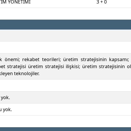
TİM YÖNETİMİ
3 + 0
ik önemi; rekabet teorileri; üretim stratejisinin kapsamı;
bet stratejisi üretim stratejisi ilişkisi; üretim stratejisin
kleyen teknolojiler.
 yok.
u yok.