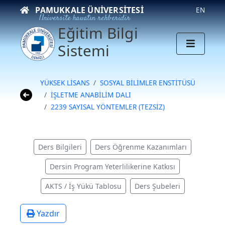
PAMUKKALE ÜNIVERSITESI
EN
Üniversite hayatın rehberidir
Eğitim Bilgi
Sistemi
YÜKSEK LİSANS
SOSYAL BİLİMLER ENSTİTÜSÜ
İŞLETME ANABİLİM DALI
2239 SAYISAL YÖNTEMLER (TEZSİZ)
Ders Bilgileri
Ders Öğrenme Kazanımları
Dersin Program Yeterlilikerine Katkısı
AKTS / İş Yükü Tablosu
Ders Şubeleri
Yazdır