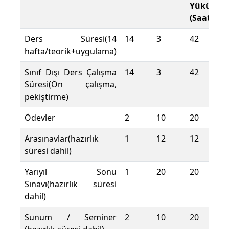
Yükü
(Saat)
Ders Süresi(14
14
3
42
hafta/teorik+uygulama)
Sınıf Dışı Ders Çalışma
14
3
42
Süresi(Ön çalışma,
pekiştirme)
Ödevler
2
10
20
Arasınavlar(hazırlık
1
12
12
süresi dahil)
Yarıyıl Sonu
1
20
20
Sınavı(hazırlık süresi
dahil)
Sunum / Seminer
2
10
20