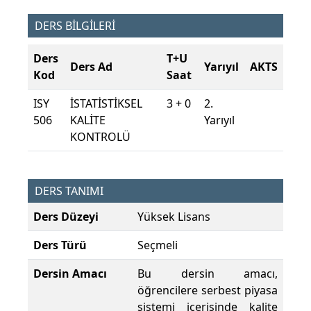
DERS BİLGİLERİ
Ders
T+U
Ders Ad
Yarıyıl
AKTS
Kod
Saat
ISY
İSTATİSTİKSEL
3 + 0
2.
506
KALİTE
Yarıyıl
KONTROLÜ
DERS TANIMI
Ders Düzeyi
Yüksek Lisans
Ders Türü
Seçmeli
Dersin Amacı
Bu dersin amacı,
öğrencilere serbest piyasa
sistemi içerisinde kalite