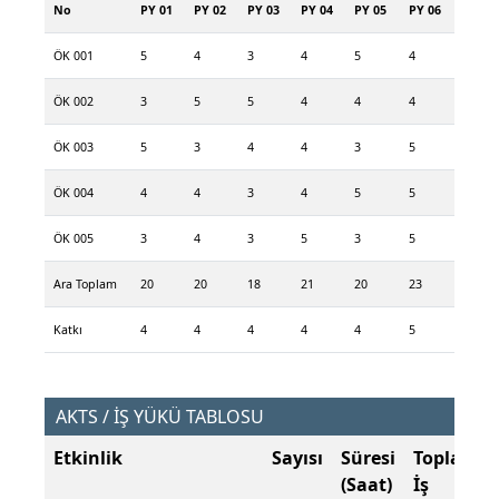
No
PY 01
PY 02
PY 03
PY 04
PY 05
PY 06
ÖK 001
5
4
3
4
5
4
ÖK 002
3
5
5
4
4
4
ÖK 003
5
3
4
4
3
5
ÖK 004
4
4
3
4
5
5
ÖK 005
3
4
3
5
3
5
Ara Toplam
20
20
18
21
20
23
Katkı
4
4
4
4
4
5
AKTS / İŞ YÜKÜ TABLOSU
Etkinlik
Sayısı
Süresi
Toplam
(Saat)
İş