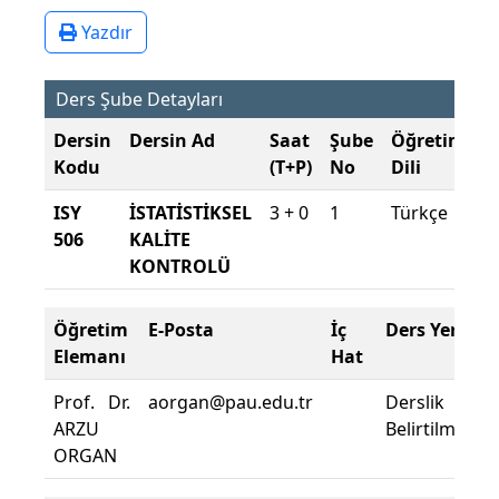
Yazdır
Ders Şube Detayları
Dersin
Dersin Ad
Saat
Şube
Öğretim
Ş
Kodu
(T+P)
No
Dili
D
ISY
İSTATİSTİKSEL
3 + 0
1
Türkçe
2
506
KALİTE
2
KONTROLÜ
B
Öğretim
E-Posta
İç
Ders Yeri
Elemanı
Hat
Prof. Dr.
aorgan@pau.edu.tr
Derslik
ARZU
Belirtilmemişt
ORGAN