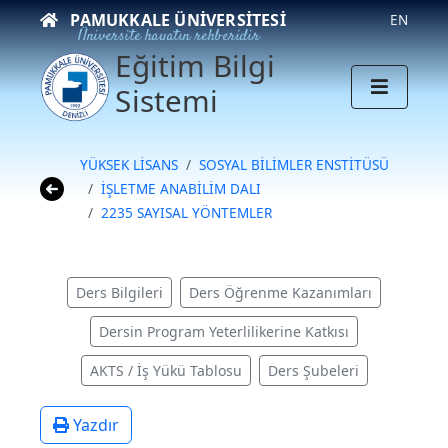
PAMUKKALE ÜNIVERSITESI
EN
Üniversite hayatın rehberidir
Eğitim Bilgi
Sistemi
YÜKSEK LİSANS
SOSYAL BİLİMLER ENSTİTÜSÜ
İŞLETME ANABİLİM DALI
2235 SAYISAL YÖNTEMLER
Ders Bilgileri
Ders Öğrenme Kazanımları
Dersin Program Yeterlilikerine Katkısı
AKTS / İş Yükü Tablosu
Ders Şubeleri
Yazdır