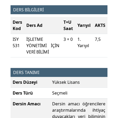
DERS BİLGİLERİ
Ders
T+U
Ders Ad
Yarıyıl
AKTS
Kod
Saat
ISY
İŞLETME
3 + 0
1.
7,5
531
YÖNETİMİ İÇİN
Yarıyıl
VERİ BİLİMİ
DERS TANIMI
Ders Düzeyi
Yüksek Lisans
Ders Türü
Seçmeli
Dersin Amacı
Dersin amacı öğrencilere
araştırmalarında ihtiyaç
duyacakları veri biliminin