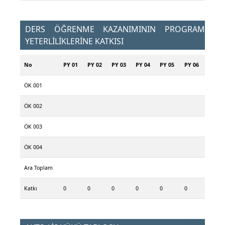
DERS ÖĞRENME KAZANIMININ PROGRAM
YETERLİLİKLERİNE KATKISI
No
PY 01
PY 02
PY 03
PY 04
PY 05
PY 06
ÖK 001
ÖK 002
ÖK 003
ÖK 004
Ara Toplam
Katkı
0
0
0
0
0
0