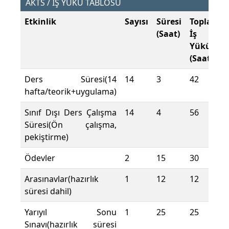
AKTS / İŞ YÜKÜ TABLOSU
Etkinlik
Sayısı
Süresi
Toplam
(Saat)
İş
Yükü
(Saat)
Ders Süresi(14
14
3
42
hafta/teorik+uygulama)
Sınıf Dışı Ders Çalışma
14
4
56
Süresi(Ön çalışma,
pekiştirme)
Ödevler
2
15
30
Arasınavlar(hazırlık
1
12
12
süresi dahil)
Yarıyıl Sonu
1
25
25
Sınavı(hazırlık süresi