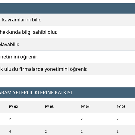
 kavramlarını bilir.
akkında bilgi sahibi olur.
ayabilir.
netimini öğrenir.
k uluslu firmalarda yönetimini öğrenir.
AM YETERLİLİKLERİNE KATKISI
PY 02
PY 03
PY 04
PY 05
2
2
2
4
2
2
2