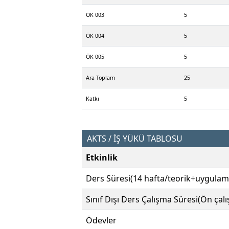
ÖK 003
5
ÖK 004
5
ÖK 005
5
Ara Toplam
25
Katkı
5
AKTS / İŞ YÜKÜ TABLOSU
Etkinlik
Ders Süresi(14 hafta/teorik+uygulam
Sınıf Dışı Ders Çalışma Süresi(Ön çal
Ödevler