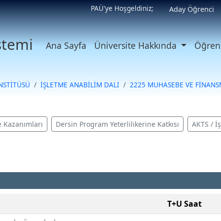
PAÜ'ye Hoşgeldiniz;
Aday Öğrenci
istemi
Ana Sayfa
Üniversite Hakkında
Öğrenc
ENSTİTÜSÜ
İŞLETME ANABİLİM DALI
2225 MUHASEBE VE FİNAN
 Kazanımları
Dersin Program Yeterlilikerine Katkısı
AKTS / İ
T+U Saat