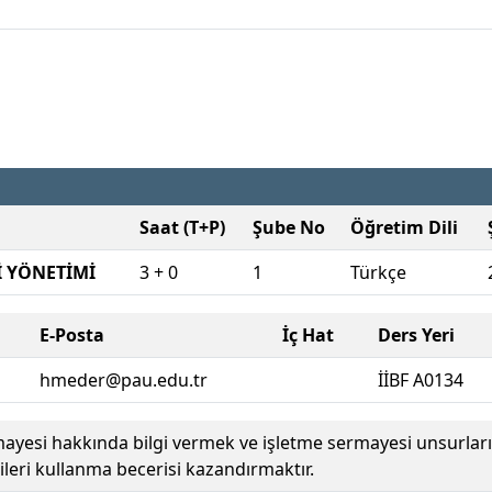
Saat (T+P)
Şube No
Öğretim Dili
İ YÖNETİMİ
3 + 0
1
Türkçe
E-Posta
İç Hat
Ders Yeri
hmeder@pau.edu.tr
İİBF A0134
mayesi hakkında bilgi vermek ve işletme sermayesi unsurlar
leri kullanma becerisi kazandırmaktır.