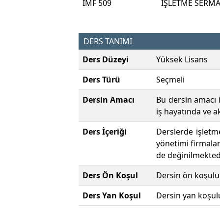
IMF 509
İŞLETME SERMA
DERS TANIMI
Ders Düzeyi
Yüksek Lisans
Ders Türü
Seçmeli
Dersin Amacı
Bu dersin amacı 
iş hayatında ve a
Ders İçeriği
Derslerde işletm
yönetimi firmalar
de değinilmektedi
Ders Ön Koşul
Dersin ön koşulu
Ders Yan Koşul
Dersin yan koşul