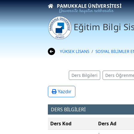
PAMUKKALE ÜNIVERSITESI
Üniversite hayatın rehberidir
Eğitim Bilgi S
YÜKSEK LİSANS
SOSYAL BİLİMLER 
Ders Bilgileri
Ders Öğrenme
Yazdır
DERS BİLGİLERİ
Ders Kod
Ders Ad