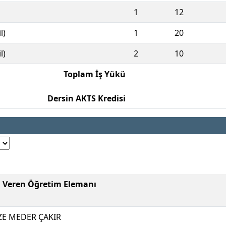
1
12
l)
1
20
l)
2
10
Toplam İş Yükü
Dersin AKTS Kredisi
i Veren Öğretim Elemanı
ZE MEDER ÇAKIR