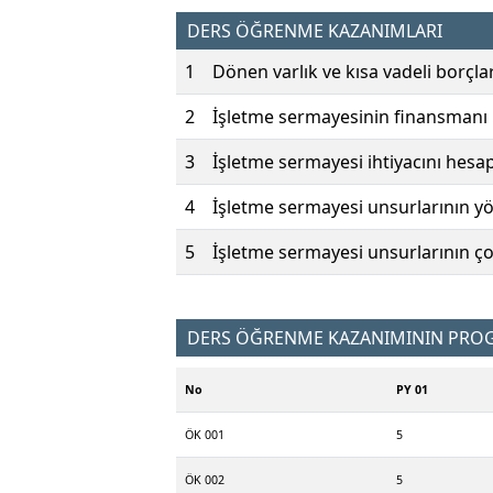
DERS ÖĞRENME KAZANIMLARI
1
Dönen varlık ve kısa vadeli borçlar
2
İşletme sermayesinin finansmanı h
3
İşletme sermayesi ihtiyacını hesapl
4
İşletme sermayesi unsurlarının yö
5
İşletme sermayesi unsurlarının ço
DERS ÖĞRENME KAZANIMININ PROGR
No
PY 01
ÖK 001
5
ÖK 002
5