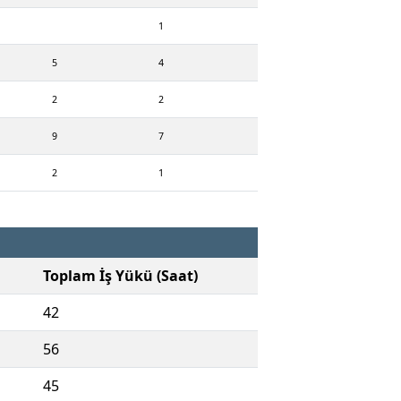
1
5
4
2
2
9
7
2
1
Toplam İş Yükü (Saat)
42
56
45