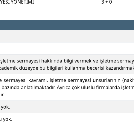
YESİ YÖNETİMİ
3 + 0
işletme sermayesi hakkında bilgi vermek ve işletme serma
kademik düzeyde bu bilgileri kullanma becerisi kazandırmakt
e sermayesi kavramı, işletme sermayesi unsurlarının (nakit,
 bazında anlatılmaktadır. Ayrıca çok uluslu firmalarda işle
r.
 yok.
u yok.