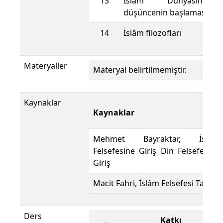
13
İslam Dünyasında 
düşüncenin başlaması
14
İslâm filozofları
Materyaller
Materyal belirtilmemiştir.
Kaynaklar
Kaynaklar
Mehmet Bayraktar, İslâm
Felsefesine Giriş Din Felsefesine
Giriş
Macit Fahri, İslâm Felsefesi Tarihi
Ders
Katkı