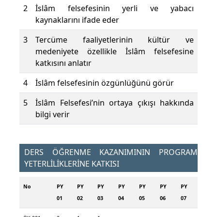
2
İslâm felsefesinin yerli ve yabacı
kaynaklarını ifade eder
3
Tercüme faaliyetlerinin kültür ve
medeniyete özellikle İslâm felsefesine
katkısını anlatır
4
İslâm felsefesinin özgünlüğünü görür
5
İslâm Felsefesi’nin ortaya çıkışı hakkında
bilgi verir
DERS ÖĞRENME KAZANIMININ PROGRAM
YETERLİLİKLERİNE KATKISI
No
PY
PY
PY
PY
PY
PY
PY
01
02
03
04
05
06
07