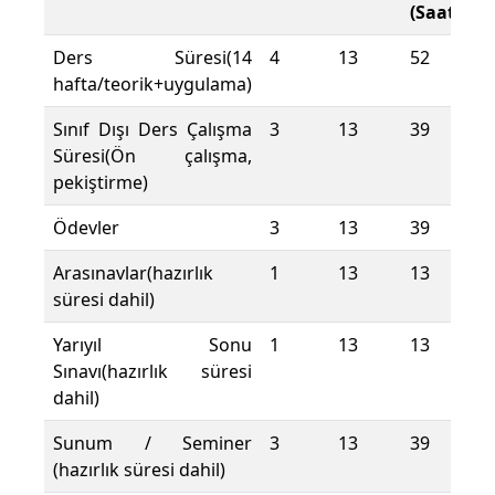
(Saat)
Ders Süresi(14
4
13
52
hafta/teorik+uygulama)
Sınıf Dışı Ders Çalışma
3
13
39
Süresi(Ön çalışma,
pekiştirme)
Ödevler
3
13
39
Arasınavlar(hazırlık
1
13
13
süresi dahil)
Yarıyıl Sonu
1
13
13
Sınavı(hazırlık süresi
dahil)
Sunum / Seminer
3
13
39
(hazırlık süresi dahil)