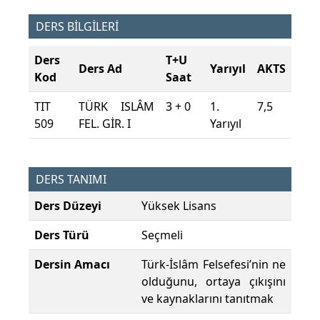
DERS BİLGİLERİ
Ders
T+U
Ders Ad
Yarıyıl
AKTS
Kod
Saat
TIT
TÜRK ISLÂM
3 + 0
1.
7,5
509
FEL. GİR. I
Yarıyıl
DERS TANIMI
Ders Düzeyi
Yüksek Lisans
Ders Türü
Seçmeli
Dersin Amacı
Türk-İslâm Felsefesi’nin ne
olduğunu, ortaya çıkışını
ve kaynaklarını tanıtmak