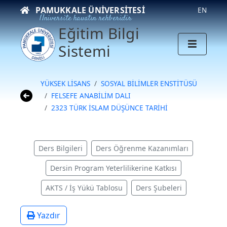
PAMUKKALE ÜNIVERSITESI
EN
Üniversite hayatın rehberidir
Eğitim Bilgi
Sistemi
YÜKSEK LİSANS
SOSYAL BİLİMLER ENSTİTÜSÜ
FELSEFE ANABİLİM DALI
2323 TÜRK İSLAM DÜŞÜNCE TARİHİ
Ders Bilgileri
Ders Öğrenme Kazanımları
Dersin Program Yeterlilikerine Katkısı
AKTS / İş Yükü Tablosu
Ders Şubeleri
Yazdır