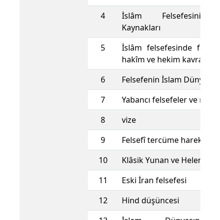
4
İslâm Felsefesinin 
Kaynakları
5
İslâm felsefesinde felsefe
hakîm ve hekim kavramlar
6
Felsefenin İslam Dünyasına
7
Yabancı felsefeler ve mekt
8
vize
9
Felsefî tercüme hareketler
10
Klâsik Yunan ve Helenistik 
11
Eski İran felsefesi
12
Hind düşüncesi