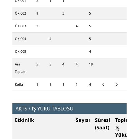
ÖK 001
2
1
1
ÖK 002
1
3
5
ÖK 003
2
4
5
ÖK 004
4
5
ÖK 005
4
Ara
5
5
4
4
19
Toplam
Katkı
1
1
1
1
4
0
0
AKTS / İŞ YÜKÜ TABLOSU
Etkinlik
Sayısı
Süresi
Toplam
(Saat)
İş
Yükü