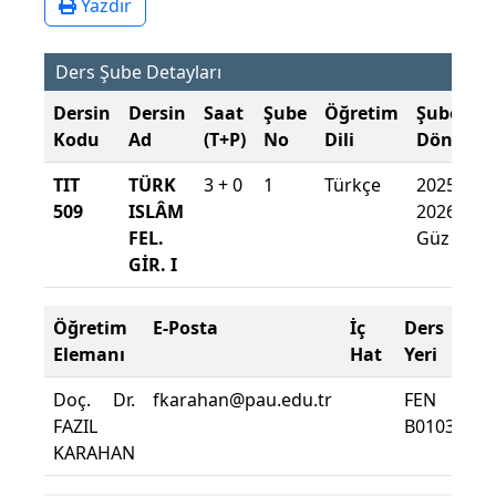
Yazdır
Ders Şube Detayları
Dersin
Dersin
Saat
Şube
Öğretim
Şube
Kodu
Ad
(T+P)
No
Dili
Dönemi
TIT
TÜRK
3 + 0
1
Türkçe
2025-
509
ISLÂM
2026
FEL.
Güz
GİR. I
Öğretim
E-Posta
İç
Ders
D
Elemanı
Hat
Yeri
Zo
Doç. Dr.
fkarahan@pau.edu.tr
FEN
De
FAZIL
B0103
D
KARAHAN
Yü