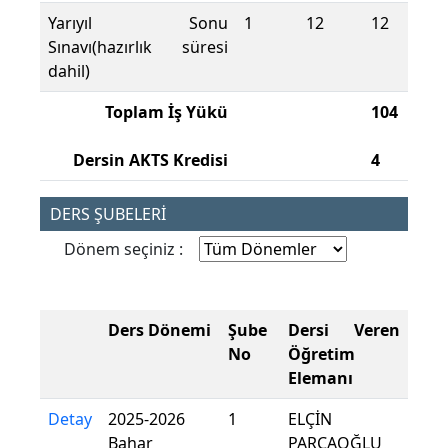
Yarıyıl Sonu
1
12
12
Sınavı(hazırlık süresi
dahil)
Toplam İş Yükü
104
Dersin AKTS Kredisi
4
DERS ŞUBELERİ
Dönem seçiniz :
Ders Dönemi
Şube
Dersi Veren
No
Öğretim
Elemanı
Detay
2025-2026
1
ELÇİN
Bahar
PARÇAOĞLU