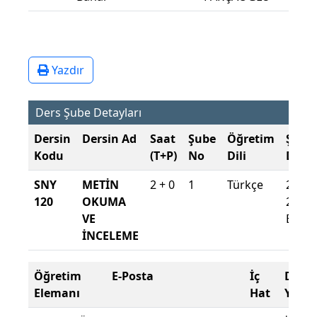
Yazdır
Ders Şube Detayları
Dersin
Dersin Ad
Saat
Şube
Öğretim
Şube
Kodu
(T+P)
No
Dili
Döne
SNY
METİN
2 + 0
1
Türkçe
2025-
120
OKUMA
2026
VE
Baha
İNCELEME
Öğretim
E-Posta
İç
Ders
Elemanı
Hat
Yeri