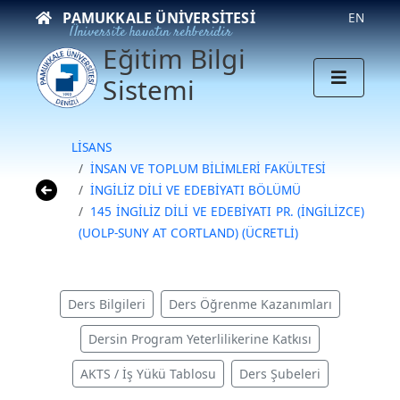
PAMUKKALE ÜNIVERSITESI
EN
Üniversite hayatın rehberidir
Eğitim Bilgi
Sistemi
LİSANS
İNSAN VE TOPLUM BİLİMLERİ FAKÜLTESİ
İNGİLİZ DİLİ VE EDEBİYATI BÖLÜMÜ
145 İNGİLİZ DİLİ VE EDEBİYATI PR. (İNGİLİZCE)
(UOLP-SUNY AT CORTLAND) (ÜCRETLİ)
Ders Bilgileri
Ders Öğrenme Kazanımları
Dersin Program Yeterlilikerine Katkısı
AKTS / İş Yükü Tablosu
Ders Şubeleri