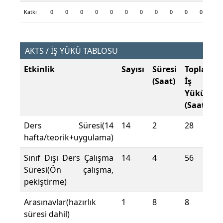
Katkı
0
0
0
0
0
0
0
0
0
0
0
0
AKTS / İŞ YÜKÜ TABLOSU
Etkinlik
Sayısı
Süresi
Toplam
(Saat)
İş
Yükü
(Saat)
Ders Süresi(14
14
2
28
hafta/teorik+uygulama)
Sınıf Dışı Ders Çalışma
14
4
56
Süresi(Ön çalışma,
pekiştirme)
Arasınavlar(hazırlık
1
8
8
süresi dahil)