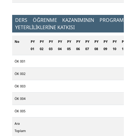
DERS ÖĞRENME KAZANIMININ PROGRAM
YETERLİLİKLERİNE KATKISI
No
PY
PY
PY
PY
PY
PY
PY
PY
PY
PY
PY
PY
01
02
03
04
05
06
07
08
09
10
11
12
ÖK 001
ÖK 002
ÖK 003
ÖK 004
ÖK 005
Ara
Toplam