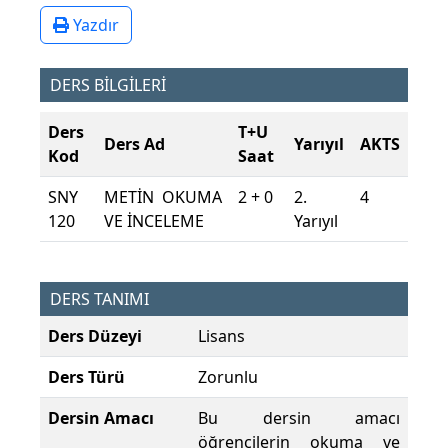
Yazdır
DERS BİLGİLERİ
Ders
T+U
Ders Ad
Yarıyıl
AKTS
Kod
Saat
SNY
METİN OKUMA
2 + 0
2.
4
120
VE İNCELEME
Yarıyıl
DERS TANIMI
Ders Düzeyi
Lisans
Ders Türü
Zorunlu
Dersin Amacı
Bu dersin amacı
öğrencilerin okuma ve