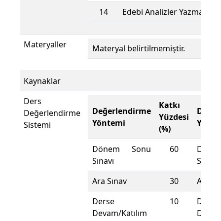
14
Edebi Analizler Yazmak
Materyaller
Materyal belirtilmemiştir.
Kaynaklar
Ders
Katkı
Değerlendirme
Değer
Değerlendirme
Yüzdesi
Yöntemi
Yönte
Sistemi
(%)
Dönem Sonu
60
Döne
Sınavı
Sınavı
Ara Sınav
30
Ara Sı
Derse
10
Derse
Devam/Katılım
Devam