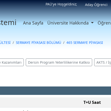
PAÜ'ye Hoşgeldiniz;
Aday Öğrenci
istemi
Ana Sayfa
Üniversite Hakkında
Öğrenc
ÜLTESİ
SERMAYE PİYASASI BÖLÜMÜ
465 SERMAYE PİYASASI
 Kazanımları
Dersin Program Yeterlilikerine Katkısı
AKTS / İ
T+U Saat