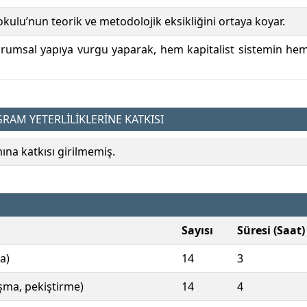
 okulu’nun teorik ve metodolojik eksikliğini ortaya koyar.
kurumsal yapıya vurgu yaparak, hem kapitalist sistemin hem d
AM YETERLİLİKLERİNE KATKISI
a katkısı girilmemiş.
Sayısı
Süresi (Saat)
a)
14
3
ışma, pekiştirme)
14
4