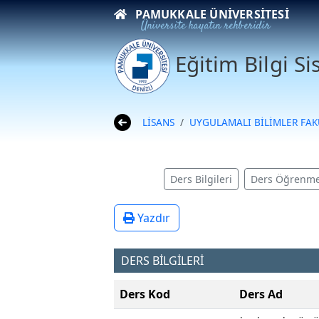
PAMUKKALE ÜNIVERSITESI
Üniversite hayatın rehberidir
Eğitim Bilgi S
LİSANS
UYGULAMALI BİLİMLER FAK
Ders Bilgileri
Ders Öğrenme
Yazdır
DERS BİLGİLERİ
Ders Kod
Ders Ad