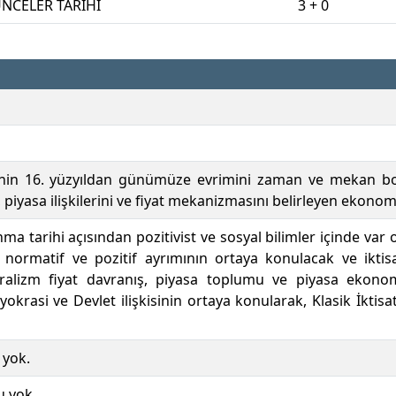
ÜNCELER TARİHİ
3 + 0
nin 16. yüzyıldan günümüze evrimini zaman ve mekan boyut
, piyasa ilişkilerini ve fiyat mekanizmasını belirleyen ekonom
nma tarihi açısından pozitivist ve sosyal bilimler içinde va
le normatif ve pozitif ayrımının ortaya konulacak ve ikt
eralizm fiyat davranış, piyasa toplumu ve piyasa ekonomisi 
yokrasi ve Devlet ilişkisinin ortaya konularak, Klasik İktisa
 yok.
u yok.