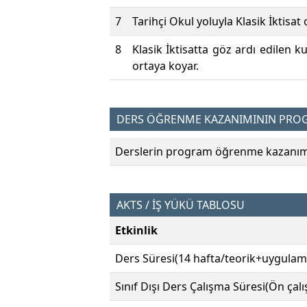
7
Tarihçi Okul yoluyla Klasik İktisat
8
Klasik İktisatta göz ardı edilen 
ortaya koyar.
DERS ÖĞRENME KAZANIMININ PROGR
Derslerin program öğrenme kazanımın
AKTS / İŞ YÜKÜ TABLOSU
Etkinlik
Ders Süresi(14 hafta/teorik+uygulam
Sınıf Dışı Ders Çalışma Süresi(Ön çal