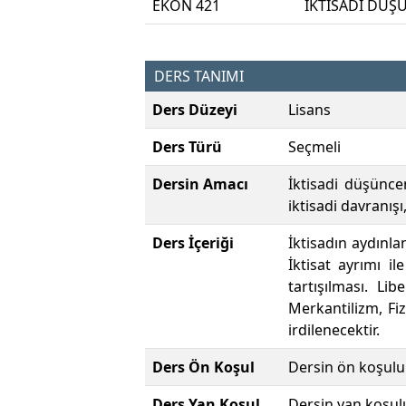
EKON 421
İKTİSADİ DÜŞ
DERS TANIMI
Ders Düzeyi
Lisans
Ders Türü
Seçmeli
Dersin Amacı
İktisadi düşünce
iktisadi davranışı
Ders İçeriği
İktisadın aydınla
İktisat ayrımı i
tartışılması. Lib
Merkantilizm, Fiz
irdilenecektir.
Ders Ön Koşul
Dersin ön koşulu
Ders Yan Koşul
Dersin yan koşul