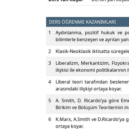
DERS ÖĞRENME KAZANIMLARI
1
Aydınlanma, pozitif hukuk ve poz
bilimlerle benzeşen ve ayrılan yanl
2
Klasik-Neoklasik iktisatta süregel
3
Liberalizm, Merkantizim, Fizyokr
ilişkisi ile ekonomi politikalarının i
4
Liberal teori tarafından beslenen
arasındaki ilişkiyi ortaya koyar.
5
A. Smith, D. Ricardo’ya göre Eme
Birikim ve Bölüşüm Teorilerinin i
6
K.Marx, A.Smith ve D.Ricardo’ya g
ortaya koyar.