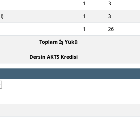
1
3
l)
1
3
1
26
Toplam İş Yükü
Dersin AKTS Kredisi