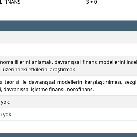
L FİNANS
3 + 0
nomalililerini anlamak, davranışsal finans modellerini ince
i üzerindeki etkilerini araştırmak
 teorisi ile davranışsal modellerin karşılaştırılması, sezgi
i, davranışsal işletme finansı, nörofinans.
 yok.
u yok.