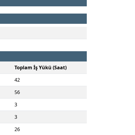
Toplam İş Yükü (Saat)
42
56
3
3
26