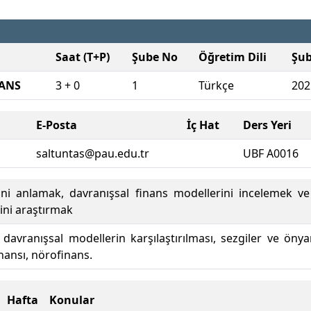
Saat (T+P)
Şube No
Öğretim Dili
Şu
NANS
3 + 0
1
Türkçe
202
E-Posta
İç Hat
Ders Yeri
saltuntas@pau.edu.tr
UBF A0016
rini anlamak, davranışsal finans modellerini incelemek ve
rini araştırmak
 davranışsal modellerin karşılaştırılması, sezgiler ve önyar
inansı, nörofinans.
Hafta
Konular