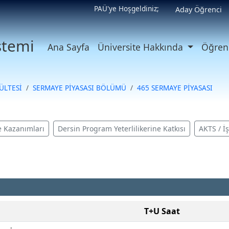
PAÜ'ye Hoşgeldiniz;
Aday Öğrenci
istemi
Ana Sayfa
Üniversite Hakkında
Öğrenc
ÜLTESİ
SERMAYE PİYASASI BÖLÜMÜ
465 SERMAYE PİYASASI
 Kazanımları
Dersin Program Yeterlilikerine Katkısı
AKTS / İ
T+U Saat