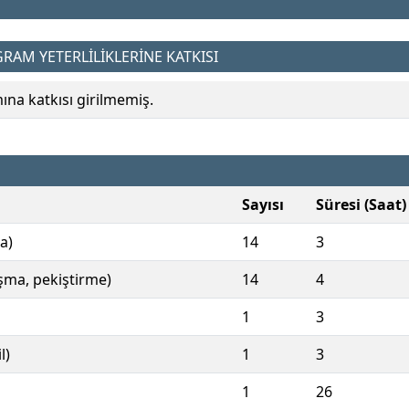
AM YETERLİLİKLERİNE KATKISI
a katkısı girilmemiş.
Sayısı
Süresi (Saat)
a)
14
3
ışma, pekiştirme)
14
4
1
3
l)
1
3
1
26