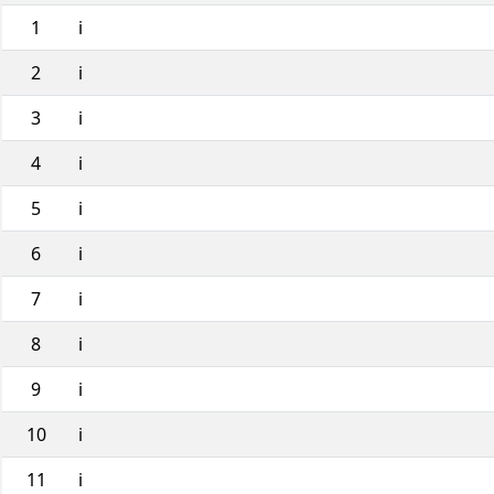
1
i
2
i
3
i
4
i
5
i
6
i
7
i
8
i
9
i
10
i
11
i