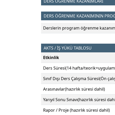
DERS ÖĞRENME KAZANIMLARI
DERS ÖĞRENME KAZANIMININ PROGR
Derslerin program öğrenme kazanımın
AKTS / İŞ YÜKÜ TABLOSU
Etkinlik
Ders Süresi(14 hafta/teorik+uygulam
Sınıf Dışı Ders Çalışma Süresi(Ön çal
Arasınavlar(hazırlık süresi dahil)
Yarıyıl Sonu Sınavı(hazırlık süresi dahi
Rapor / Proje (hazırlık süresi dahil)