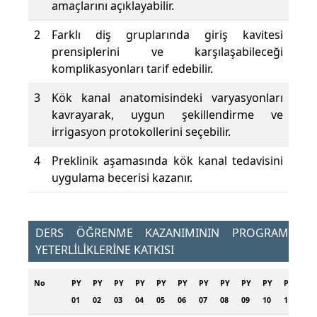
amaçlarını açıklayabilir.
2
Farklı diş gruplarında giriş kavitesi
prensiplerini ve karşılaşabileceği
komplikasyonları tarif edebilir.
3
Kök kanal anatomisindeki varyasyonları
kavrayarak, uygun şekillendirme ve
irrigasyon protokollerini seçebilir.
4
Preklinik aşamasında kök kanal tedavisini
uygulama becerisi kazanır.
DERS ÖĞRENME KAZANIMININ PROGRAM
YETERLİLİKLERİNE KATKISI
No
PY
PY
PY
PY
PY
PY
PY
PY
PY
PY
PY
PY
01
02
03
04
05
06
07
08
09
10
11
12