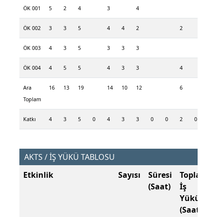
ÖK 001
5
2
4
3
4
ÖK 002
3
3
5
4
4
2
2
ÖK 003
4
3
5
3
3
3
ÖK 004
4
5
5
4
3
3
4
Ara
16
13
19
14
10
12
6
Toplam
Katkı
4
3
5
0
4
3
3
0
0
2
0
0
AKTS / İŞ YÜKÜ TABLOSU
Etkinlik
Sayısı
Süresi
Toplam
(Saat)
İş
Yükü
(Saat)