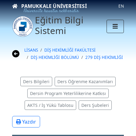
PAMUKKALE ÜNIVERSITESI
EN
Üniversite hayatın rehberidir
Eğitim Bilgi
Sistemi
LİSANS
DİŞ HEKİMLİĞİ FAKÜLTESİ
DİŞ HEKİMLİĞİ BÖLÜMÜ
279 DİŞ HEKİMLİĞİ
Ders Bilgileri
Ders Öğrenme Kazanımları
Dersin Program Yeterlilikerine Katkısı
AKTS / İş Yükü Tablosu
Ders Şubeleri
Yazdır