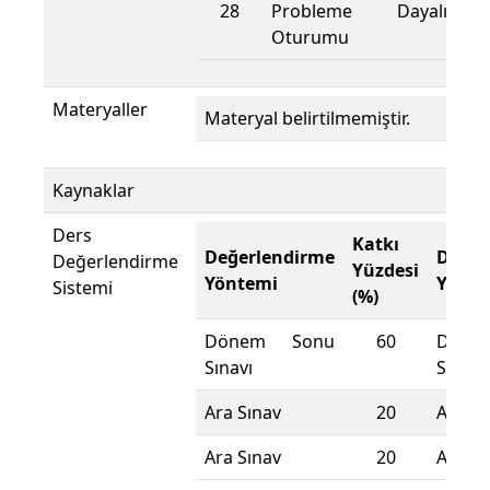
28
Probleme Dayalı Ö
Oturumu
Materyaller
Materyal belirtilmemiştir.
Kaynaklar
Ders
Katkı
Değerlendirme
Değer
Değerlendirme
Yüzdesi
Yöntemi
Yönte
Sistemi
(%)
Dönem Sonu
60
Döne
Sınavı
Sınavı
Ara Sınav
20
Ara Sı
Ara Sınav
20
Ara Sı