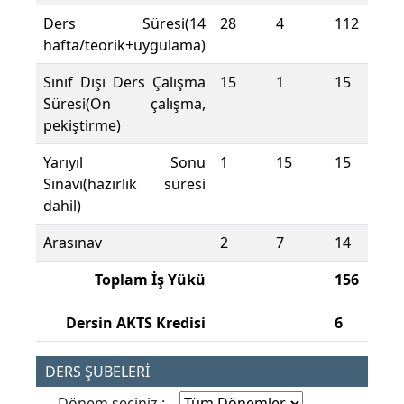
Ders Süresi(14
28
4
112
hafta/teorik+uygulama)
Sınıf Dışı Ders Çalışma
15
1
15
Süresi(Ön çalışma,
pekiştirme)
Yarıyıl Sonu
1
15
15
Sınavı(hazırlık süresi
dahil)
Arasınav
2
7
14
Toplam İş Yükü
156
Dersin AKTS Kredisi
6
DERS ŞUBELERİ
Dönem seçiniz :