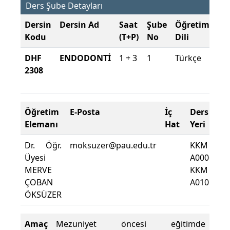
Ders Şube Detayları
Dersin
Dersin Ad
Saat
Şube
Öğretim
Şu
Kodu
(T+P)
No
Dili
Dö
DHF
ENDODONTİ
1 + 3
1
Türkçe
20
2308
20
Yıll
Öğretim
E-Posta
İç
Ders
D
Elemanı
Hat
Yeri
Z
Dr. Öğr.
moksuzer@pau.edu.tr
KKM
D
Üyesi
A0006
D
MERVE
KKM
Yü
ÇOBAN
A0105
ÖKSÜZER
Amaç
Mezuniyet öncesi eğitimde