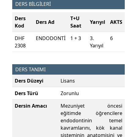
DERS BİLGİLERİ
Ders
T+U
Ders Ad
Yarıyıl
AKTS
Kod
Saat
DHF
ENDODONTİ
1 + 3
3.
6
2308
Yarıyıl
DERS TANIMI
Ders Düzeyi
Lisans
Ders Türü
Zorunlu
Dersin Amacı
Mezuniyet öncesi
eğitimde öğrencilere
endodontinin temel
kavramlarını, kök kanal
sisteminin anatomisini ve