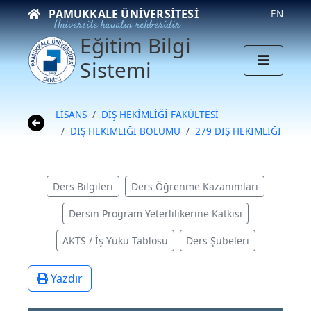
PAMUKKALE ÜNIVERSITESI
EN
Üniversite hayatın rehberidir
Eğitim Bilgi
Sistemi
LİSANS
DİŞ HEKİMLİĞİ FAKÜLTESİ
DİŞ HEKİMLİĞİ BÖLÜMÜ
279 DİŞ HEKİMLİĞİ
Ders Bilgileri
Ders Öğrenme Kazanımları
Dersin Program Yeterlilikerine Katkısı
AKTS / İş Yükü Tablosu
Ders Şubeleri
Yazdır