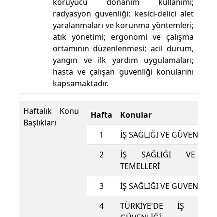
koruyucu donanım kullanımı;
radyasyon güvenliği; kesici-delici alet
yaralanmaları ve korunma yöntemleri;
atık yönetimi; ergonomi ve çalışma
ortamının düzenlenmesi; acil durum,
yangın ve ilk yardım uygulamaları;
hasta ve çalışan güvenliği konularını
kapsamaktadır.
Haftalık Konu
Hafta
Konular
Başlıkları
1
İŞ SAĞLIĞI VE GÜVENLİĞİ
2
İŞ SAĞLIĞI VE GÜV
TEMELLERİ
3
İŞ SAĞLIĞI VE GÜVENLİĞİ
4
TÜRKİYE'DE İŞ SAĞ