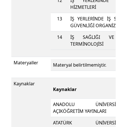
12
İŞ YERLERİNDE İŞ 
HİZMETLERİ
13
İŞ YERLERİNDE İŞ SAĞLI
GÜVENLİĞİ ORGANİZASY
14
İŞ SAĞLIĞI VE GÜV
TERMİNOLOJİSİ
Materyaller
Materyal belirtilmemiştir.
Kaynaklar
Kaynaklar
ANADOLU ÜNİVERSİTESİ
AÇIKÖĞRETİM YAYINLARI
ATATÜRK ÜNİVERSİTESİ