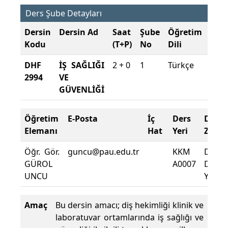
Ders Şube Detayları
Dersin
Dersin Ad
Saat
Şube
Öğretim
Şub
Kodu
(T+P)
No
Dili
Dön
DHF
İŞ SAĞLIĞI
2 + 0
1
Türkçe
2025
2994
VE
202
GÜVENLİĞİ
Bah
Öğretim
E-Posta
İç
Ders
Deva
Elemanı
Hat
Yeri
Zorun
Öğr. Gör.
guncu@pau.edu.tr
KKM
Dersi
GÜROL
A0007
Deva
UNCU
Yüzdes
Amaç
Bu dersin amacı; diş hekimliği klinik ve
laboratuvar ortamlarında iş sağlığı ve