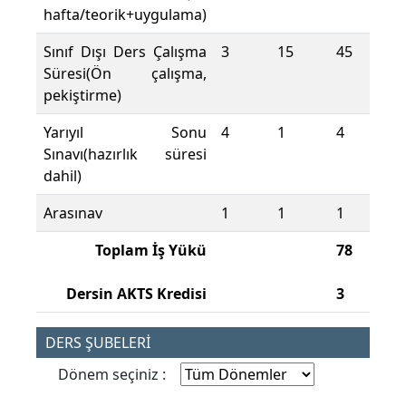
hafta/teorik+uygulama)
Sınıf Dışı Ders Çalışma
3
15
45
Süresi(Ön çalışma,
pekiştirme)
Yarıyıl Sonu
4
1
4
Sınavı(hazırlık süresi
dahil)
Arasınav
1
1
1
Toplam İş Yükü
78
Dersin AKTS Kredisi
3
DERS ŞUBELERİ
Dönem seçiniz :