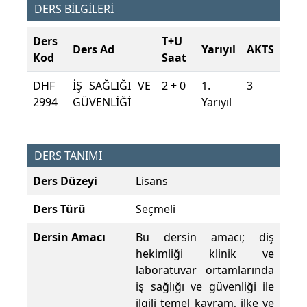
DERS BİLGİLERİ
Ders
T+U
Ders Ad
Yarıyıl
AKTS
Kod
Saat
DHF
İŞ SAĞLIĞI VE
2 + 0
1.
3
2994
GÜVENLİĞİ
Yarıyıl
DERS TANIMI
Ders Düzeyi
Lisans
Ders Türü
Seçmeli
Dersin Amacı
Bu dersin amacı; diş
hekimliği klinik ve
laboratuvar ortamlarında
iş sağlığı ve güvenliği ile
ilgili temel kavram, ilke ve