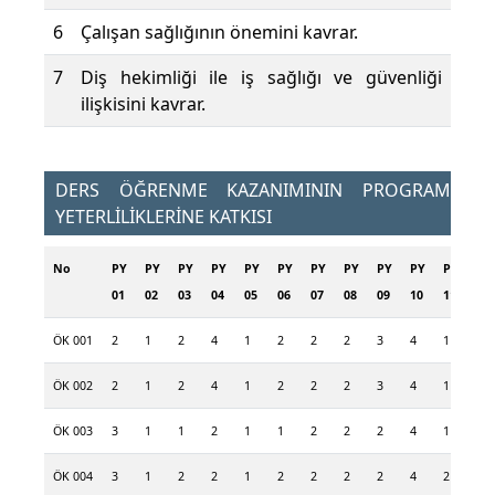
6
Çalışan sağlığının önemini kavrar.
7
Diş hekimliği ile iş sağlığı ve güvenliği
ilişkisini kavrar.
DERS ÖĞRENME KAZANIMININ PROGRAM
YETERLİLİKLERİNE KATKISI
No
PY
PY
PY
PY
PY
PY
PY
PY
PY
PY
PY
PY
01
02
03
04
05
06
07
08
09
10
11
12
ÖK 001
2
1
2
4
1
2
2
2
3
4
1
1
ÖK 002
2
1
2
4
1
2
2
2
3
4
1
1
ÖK 003
3
1
1
2
1
1
2
2
2
4
1
1
ÖK 004
3
1
2
2
1
2
2
2
2
4
2
1