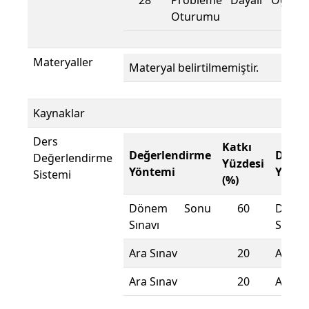
28
Probleme Dayalı Öğren
Oturumu
Materyaller
Materyal belirtilmemiştir.
Kaynaklar
Ders
Katkı
Değerlendirme
Değer
Değerlendirme
Yüzdesi
Yöntemi
Yönte
Sistemi
(%)
Dönem Sonu
60
Döne
Sınavı
Sınavı
Ara Sınav
20
Ara Sı
Ara Sınav
20
Ara Sı