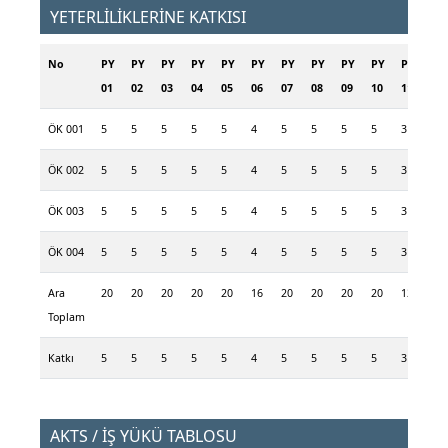
YETERLİLİKLERİNE KATKISI
No
PY
PY
PY
PY
PY
PY
PY
PY
PY
PY
PY
PY
01
02
03
04
05
06
07
08
09
10
11
12
ÖK 001
5
5
5
5
5
4
5
5
5
5
3
5
ÖK 002
5
5
5
5
5
4
5
5
5
5
3
5
ÖK 003
5
5
5
5
5
4
5
5
5
5
3
5
ÖK 004
5
5
5
5
5
4
5
5
5
5
3
5
Ara
20
20
20
20
20
16
20
20
20
20
12
20
Toplam
Katkı
5
5
5
5
5
4
5
5
5
5
3
5
AKTS / İŞ YÜKÜ TABLOSU