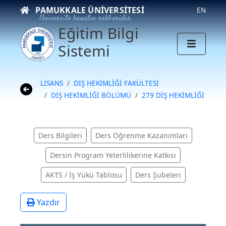
PAMUKKALE ÜNIVERSITESI
EN
Üniversite hayatın rehberidir
Eğitim Bilgi
Sistemi
LİSANS
DİŞ HEKİMLİĞİ FAKÜLTESİ
DİŞ HEKİMLİĞİ BÖLÜMÜ
279 DİŞ HEKİMLİĞİ
Ders Bilgileri
Ders Öğrenme Kazanımları
Dersin Program Yeterlilikerine Katkısı
AKTS / İş Yükü Tablosu
Ders Şubeleri
Yazdır