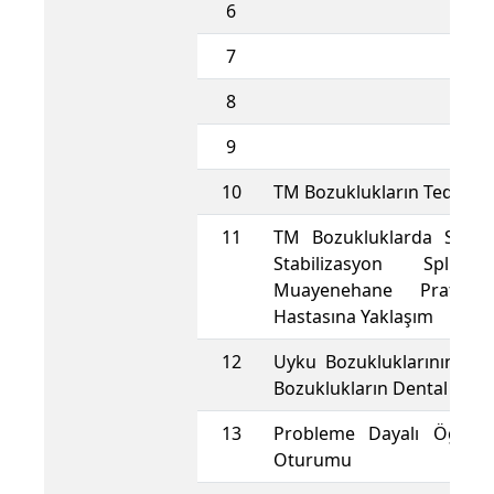
6
7
8
9
10
TM Bozuklukların Tedavisi
11
TM Bozukluklarda Splint
Stabilizasyon Splint
Muayenehane Pratiği
Hastasına Yaklaşım
12
Uyku Bozukluklarının Teş
Bozuklukların Dental Tedav
13
Probleme Dayalı Öğren
Oturumu