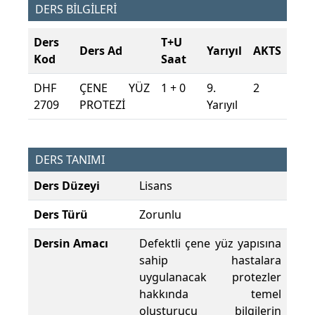
DERS BİLGİLERİ
Ders
T+U
Ders Ad
Yarıyıl
AKTS
Kod
Saat
DHF
ÇENE YÜZ
1 + 0
9.
2
2709
PROTEZİ
Yarıyıl
DERS TANIMI
Ders Düzeyi
Lisans
Ders Türü
Zorunlu
Dersin Amacı
Defektli çene yüz yapısına
sahip hastalara
uygulanacak protezler
hakkında temel
oluşturucu bilgilerin