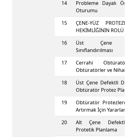
14
Probleme Dayalı Öğren
Oturumu
15
ÇENE-YÜZ PROTEZLERİ
HEKİMLİĞİNİN ROLÜ
16
Üst Çene Defektl
Sınıflandırılması
17
Cerrahi Obtüratörler
Obtüratörler ve Nihai Obt
18
Üst Çene Defektli Dişli H
Obtüratör Protez Planlam
19
Obtüratör Protezlerde T
Artırmak İçin Yararlanılan 
20
Alt Çene Defektli Ha
Protetik Planlama