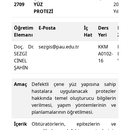
2709
YÜZ
2026
PROTEZİ
Yıllık
Öğretim
E-Posta
İç
Ders
Dev
Elemanı
Hat
Yeri
Zoru
Doç. Dr.
sezgis@pau.edu.tr
KKM
Dersi
SEZGİ
A0102-
Deva
CİNEL
16
Yüzde
ŞAHİN
Amaç
Defektli çene yüz yapısına sahip
hastalara uygulanacak protezler
hakkında temel oluşturucu bilgilerin
verilmesi, yapım yöntemlerinin ve
planlamalarının öğretilmesi.
İçerik
Obtüratörlerin, epitezlerin ve