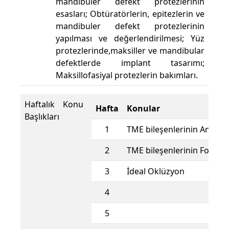
mandibuler defekt protezlerinin
esasları; Obtüratörlerin, epitezlerin ve
mandibuler defekt protezlerinin
yapılması ve değerlendirilmesi; Yüz
protezlerinde,maksiller ve mandibular
defektlerde implant tasarımı;
Maksillofasiyal protezlerin bakımları.
Haftalık Konu
Hafta
Konular
Başlıkları
1
TME bileşenlerinin Anatom
2
TME bileşenlerinin Fonksiy
3
İdeal Oklüzyon
4
5