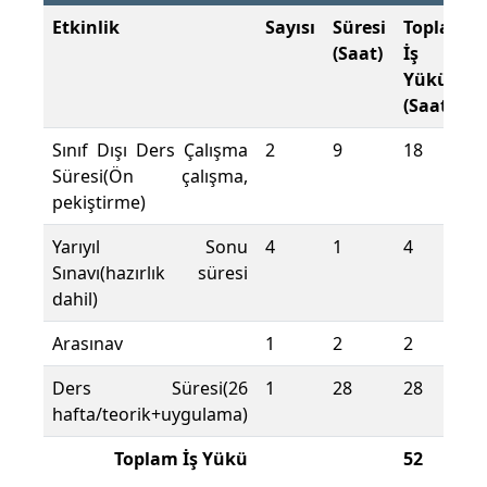
Etkinlik
Sayısı
Süresi
Toplam
(Saat)
İş
Yükü
(Saat)
Sınıf Dışı Ders Çalışma
2
9
18
Süresi(Ön çalışma,
pekiştirme)
Yarıyıl Sonu
4
1
4
Sınavı(hazırlık süresi
dahil)
Arasınav
1
2
2
Ders Süresi(26
1
28
28
hafta/teorik+uygulama)
Toplam İş Yükü
52