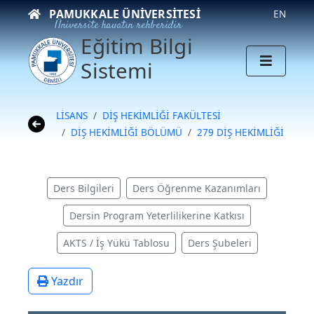
PAMUKKALE ÜNIVERSITESI
EN
Üniversite hayatın rehberidir
Eğitim Bilgi
Sistemi
LİSANS
DİŞ HEKİMLİĞİ FAKÜLTESİ
DİŞ HEKİMLİĞİ BÖLÜMÜ
279 DİŞ HEKİMLİĞİ
Ders Bilgileri
Ders Öğrenme Kazanımları
Dersin Program Yeterlilikerine Katkısı
AKTS / İş Yükü Tablosu
Ders Şubeleri
Yazdır