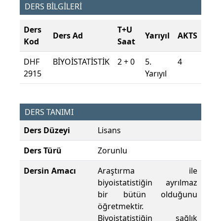
DERS BİLGİLERİ
Ders
T+U
Ders Ad
Yarıyıl
AKTS
Kod
Saat
DHF
BİYOİSTATİSTİK
2 + 0
5.
4
2915
Yarıyıl
DERS TANIMI
Ders Düzeyi
Lisans
Ders Türü
Zorunlu
Dersin Amacı
Araştırma ile
biyoistatistiğin ayrılmaz
bir bütün olduğunu
öğretmektir.
Biyoistatistiğin sağlık