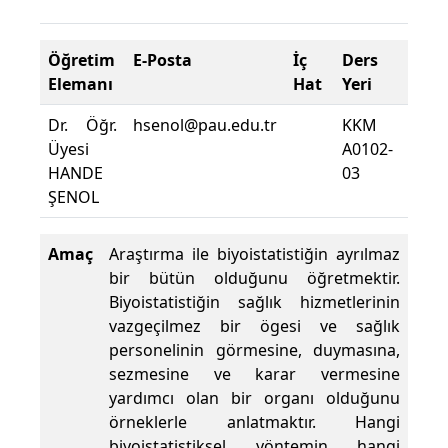
Öğretim
E-Posta
İç
Ders
Dev
Elemanı
Hat
Yeri
Zoru
Dr. Öğr.
hsenol@pau.edu.tr
KKM
Ders
Üyesi
A0102-
Dev
HANDE
03
Yüzde
ŞENOL
Amaç
Araştırma ile biyoistatistiğin ayrılmaz
bir bütün olduğunu öğretmektir.
Biyoistatistiğin sağlık hizmetlerinin
vazgeçilmez bir ögesi ve sağlık
personelinin görmesine, duymasına,
sezmesine ve karar vermesine
yardımcı olan bir organı olduğunu
örneklerle anlatmaktır. Hangi
biyoistatistiksel yöntemin hangi