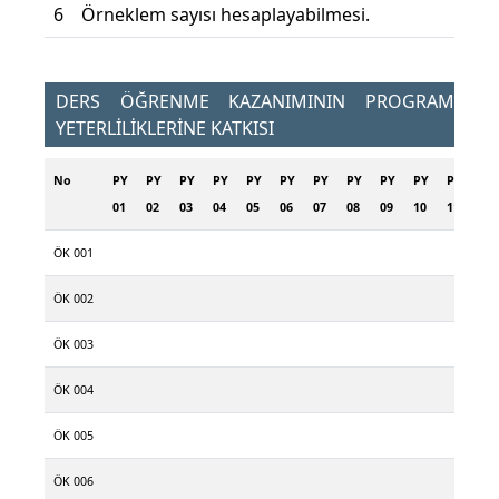
6
Örneklem sayısı hesaplayabilmesi.
DERS ÖĞRENME KAZANIMININ PROGRAM
YETERLİLİKLERİNE KATKISI
No
PY
PY
PY
PY
PY
PY
PY
PY
PY
PY
PY
PY
01
02
03
04
05
06
07
08
09
10
11
12
ÖK 001
ÖK 002
ÖK 003
ÖK 004
ÖK 005
ÖK 006