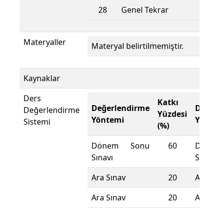
28
Genel Tekrar
Materyaller
Materyal belirtilmemiştir.
Kaynaklar
Ders
Katkı
Değerlendirme
Değer
Değerlendirme
Yüzdesi
Yöntemi
Yönte
Sistemi
(%)
Dönem Sonu
60
Döne
Sınavı
Sınavı
Ara Sınav
20
Ara Sı
Ara Sınav
20
Ara Sı