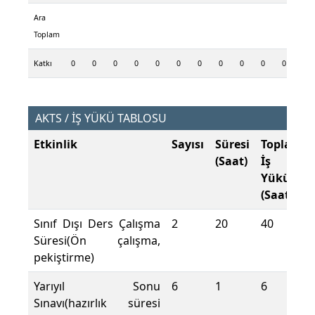
Ara
Toplam
Katkı
0
0
0
0
0
0
0
0
0
0
0
0
AKTS / İŞ YÜKÜ TABLOSU
Etkinlik
Sayısı
Süresi
Toplam
(Saat)
İş
Yükü
(Saat)
Sınıf Dışı Ders Çalışma
2
20
40
Süresi(Ön çalışma,
pekiştirme)
Yarıyıl Sonu
6
1
6
Sınavı(hazırlık süresi