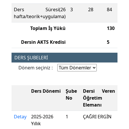
Ders Süresi(26
3
28
84
hafta/teorik+uygulama)
Toplam İş Yükü
130
Dersin AKTS Kredisi
5
DERS ŞUBELERİ
Dönem seçiniz :
Ders Dönemi
Şube
Dersi Veren
No
Öğretim
Elemanı
Detay
2025-2026
1
ÇAĞRI ERGİN
Yıllık