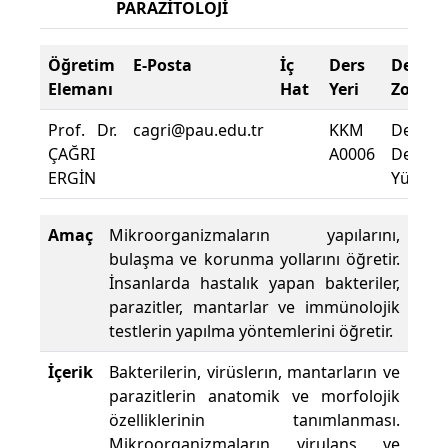
PARAZİTOLOJİ
Öğretim
E-Posta
İç
Ders
Devam
Elemanı
Hat
Yeri
Zorunl
Prof. Dr.
cagri@pau.edu.tr
KKM
Dersin
ÇAĞRI
A0006
Devam
ERGİN
Yüzdesi
Amaç
Mikroorganizmaların yapılarını,
bulaşma ve korunma yollarını öğretir.
İnsanlarda hastalık yapan bakteriler,
parazitler, mantarlar ve immünolojik
testlerin yapılma yöntemlerini öğretir.
İçerik
Bakterilerin, virüslerın, mantarların ve
parazitlerin anatomik ve morfolojik
özelliklerinin tanımlanması.
Mikroorganizmaların virulans ve