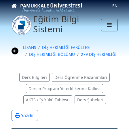
PAMUKKALE ÜNIVERSITESI
EN
Üniversite hayatın rehberidir
Eğitim Bilgi
Sistemi
LİSANS
DİŞ HEKİMLİĞİ FAKÜLTESİ
DİŞ HEKİMLİĞİ BÖLÜMÜ
279 DİŞ HEKİMLİĞİ
Ders Bilgileri
Ders Öğrenme Kazanımları
Dersin Program Yeterlilikerine Katkısı
AKTS / İş Yükü Tablosu
Ders Şubeleri
Yazdır