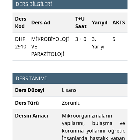
DERS BİLGİLERİ
Ders
T+U
Ders Ad
Yarıyıl
AKTS
Kod
Saat
DHF
MİKROBİYOLOJİ
3 + 0
3.
5
2910
VE
Yarıyıl
PARAZİTOLOJİ
DERS TANIMI
Ders Düzeyi
Lisans
Ders Türü
Zorunlu
Dersin Amacı
Mikroorganizmaların
yapılarını, bulaşma ve
korunma yollarını öğretir.
İnsanlarda hastalık yapan