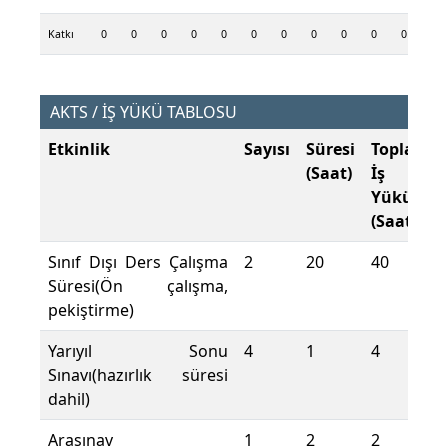
Katkı
0
0
0
0
0
0
0
0
0
0
0
0
AKTS / İŞ YÜKÜ TABLOSU
Etkinlik
Sayısı
Süresi
Toplam
(Saat)
İş
Yükü
(Saat)
Sınıf Dışı Ders Çalışma
2
20
40
Süresi(Ön çalışma,
pekiştirme)
Yarıyıl Sonu
4
1
4
Sınavı(hazırlık süresi
dahil)
Arasınav
1
2
2