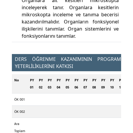
Organlara ait kesitleri mikroskopta
inceleyerek tanır. Organlara kesitlerin
mikroskopta inceleme ve tanıma becerisi
kazandırılmalıdır. Organların fonksiyonel
ilişkilerini tanımlar. Organ sistemlerini ve
fonksiyonlarını tanımlar.
DERS ÖĞRENME KAZANIMININ PROGRAM
YETERLİLİKLERİNE KATKISI
No
PY
PY
PY
PY
PY
PY
PY
PY
PY
PY
PY
PY
01
02
03
04
05
06
07
08
09
10
11
12
ÖK 001
ÖK 002
Ara
Toplam