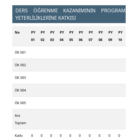
DERS ÖĞRENME KAZANIMININ PROGRAM
YETERLİLİKLERİNE KATKISI
No
PY
PY
PY
PY
PY
PY
PY
PY
PY
PY
01
02
03
04
05
06
07
08
09
10
ÖK 001
ÖK 002
ÖK 003
ÖK 004
ÖK 005
Ara
Toplam
Katkı
0
0
0
0
0
0
0
0
0
0