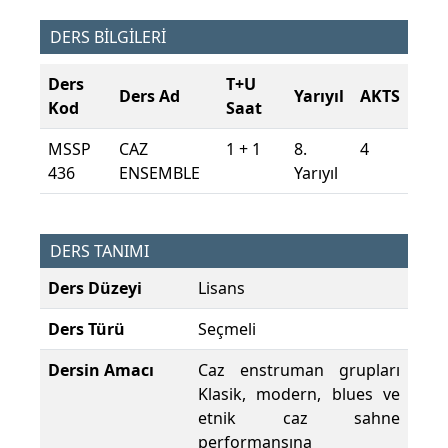
DERS BİLGİLERİ
Ders
T+U
Ders Ad
Yarıyıl
AKTS
Kod
Saat
MSSP
CAZ
1 + 1
8.
4
436
ENSEMBLE
Yarıyıl
DERS TANIMI
Ders Düzeyi
Lisans
Ders Türü
Seçmeli
Dersin Amacı
Caz enstruman grupları
Klasik, modern, blues ve
etnik caz sahne
performansına