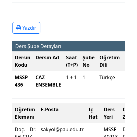
Yazdır
Ders Şube Detayları
Dersin
Dersin Ad
Saat
Şube
Öğretim
Şube
Kodu
(T+P)
No
Dili
Dön
MSSP
CAZ
1 + 1
1
Türkçe
2025
436
ENSEMBLE
2026
Baha
Öğretim
E-Posta
İç
Ders
Deva
Elemanı
Hat
Yeri
Zorun
Doç. Dr.
sakyol@pau.edu.tr
MSSF
Dersi
SELÇUK
A0213
Deva