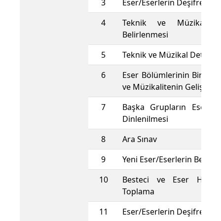
3
Eser/Eserlerin Deşifre Edi
4
Teknik ve Müzikal De
Belirlenmesi
5
Teknik ve Müzikal Detaylı 
6
Eser Bölümlerinin Birlikte
ve Müzikalitenin Geliştiril
7
Başka Grupların Eser Kay
Dinlenilmesi
8
Ara Sınav
9
Yeni Eser/Eserlerin Belirl
10
Besteci ve Eser Hakkın
Toplama
11
Eser/Eserlerin Deşifre Edi