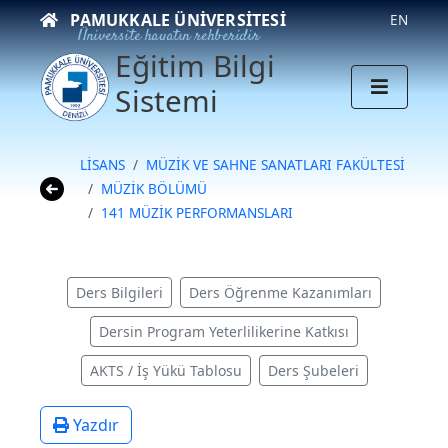
PAMUKKALE ÜNIVERSITESI
EN
Üniversite hayatın rehberidir
Eğitim Bilgi
Sistemi
LİSANS
MÜZİK VE SAHNE SANATLARI FAKÜLTESİ
MÜZİK BÖLÜMÜ
141 MÜZİK PERFORMANSLARI
Ders Bilgileri
Ders Öğrenme Kazanımları
Dersin Program Yeterlilikerine Katkısı
AKTS / İş Yükü Tablosu
Ders Şubeleri
Yazdır