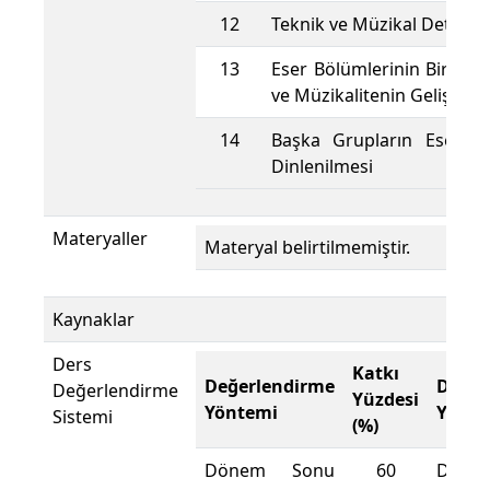
12
Teknik ve Müzikal Detaylı 
13
Eser Bölümlerinin Birlikte
ve Müzikalitenin Geliştiril
14
Başka Grupların Eser Kay
Dinlenilmesi
Materyaller
Materyal belirtilmemiştir.
Kaynaklar
Ders
Katkı
Değerlendirme
Değer
Değerlendirme
Yüzdesi
Yöntemi
Yönte
Sistemi
(%)
Dönem Sonu
60
Döne