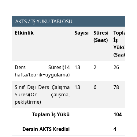
AKTS / İŞ YÜKÜ TABLOSU
Etkinlik
Sayısı
Süresi
Toplam
(Saat)
İş
Yükü
(Saat)
Ders Süresi(14
13
2
26
hafta/teorik+uygulama)
Sınıf Dışı Ders Çalışma
13
6
78
Süresi(Ön çalışma,
pekiştirme)
Toplam İş Yükü
104
Dersin AKTS Kredisi
4