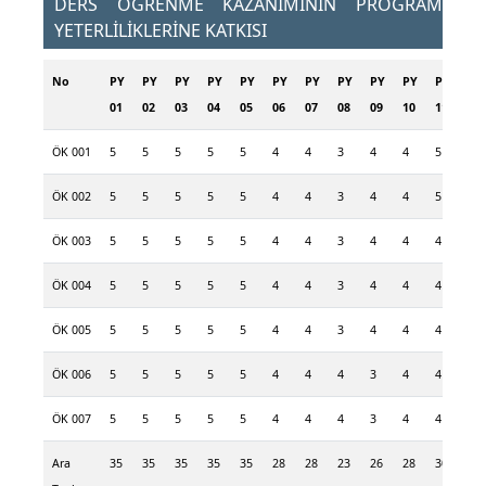
DERS ÖĞRENME KAZANIMININ PROGRAM
YETERLİLİKLERİNE KATKISI
No
PY
PY
PY
PY
PY
PY
PY
PY
PY
PY
PY
PY
01
02
03
04
05
06
07
08
09
10
11
12
ÖK 001
5
5
5
5
5
4
4
3
4
4
5
5
ÖK 002
5
5
5
5
5
4
4
3
4
4
5
5
ÖK 003
5
5
5
5
5
4
4
3
4
4
4
4
ÖK 004
5
5
5
5
5
4
4
3
4
4
4
4
ÖK 005
5
5
5
5
5
4
4
3
4
4
4
4
ÖK 006
5
5
5
5
5
4
4
4
3
4
4
4
ÖK 007
5
5
5
5
5
4
4
4
3
4
4
4
Ara
35
35
35
35
35
28
28
23
26
28
30
30