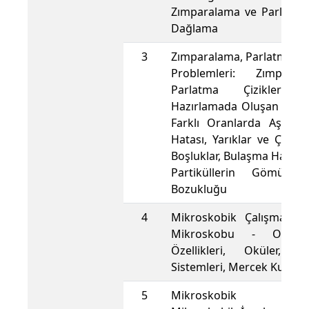
Zımparalama ve Parlatma
Dağlama
3
Zımparalama, Parlatma v
Problemleri: Zımpara
Parlatma Çizikleri,
Hazırlamada Oluşan Def
Farklı Oranlarda Aşınma
Hatası, Yarıklar ve Çatlakl
Boşluklar, Bulaşma Hatası, 
Partiküllerin Gömülme
Bozukluğu
4
Mikroskobik Çalışmalar: 
Mikroskobu - Objekti
Özellikleri, Oküler, A
Sistemleri, Mercek Kusurla
5
Mikroskobik Çalış