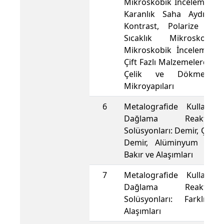
Mikroskobik İnceleme Yön
Karanlık Saha Aydınlat
Kontrast, Polarize Işı
Sıcaklık Mikroskobu
Mikroskobik İncelemeler
Çift Fazlı Malzemelerde Yap
Çelik ve Dökme Dem
Mikroyapıları
6
Metalografide Kullanıl
Dağlama Reaktifl
Solüsyonları: Demir, Çeli
Demir, Alüminyum ve Al
Bakır ve Alaşımları
7
Metalografide Kullanıl
Dağlama Reaktifl
Solüsyonları: Farklı 
Alaşımları