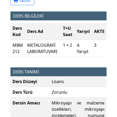
Yazdır
DERS BİLGİLERİ
Ders
T+U
Ders Ad
Yarıyıl
AKTS
Kod
Saat
MBM
METALOGRAFİ
1 + 2
4.
3
212
LABORATUVARI
Yarıyıl
DERS TANIMI
Ders Düzeyi
Lisans
Ders Türü
Zorunlu
Dersin Amacı
Mikroyapı ve malzeme
özellikleri, mikroyapı
incelemeleri, numune