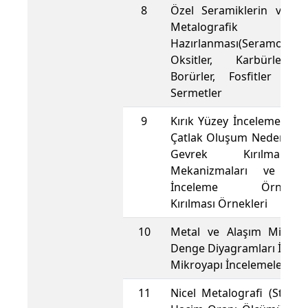
8
Özel Seramiklerin ve Se
Metalografik
Hazırlanması(Seramografi)
Oksitler, Karbürler, N
Borürler, Fosfitler ve S
Sermetler
9
Kırık Yüzey İncelemeleri: 
Çatlak Oluşum Nedenleri,
Gevrek Kırılma 
Mekanizmaları ve Mik
İnceleme Örnekleri,
Kırılması Örnekleri
10
Metal ve Alaşım Mikroya
Denge Diyagramları İlişkil
Mikroyapı İncelemeleri
11
Nicel Metalografi (Stereol