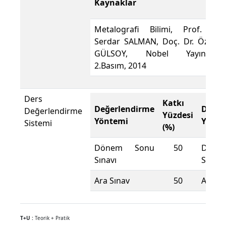
Kaynaklar
Metalografi Bilimi, Prof. Dr.
Serdar SALMAN, Doç. Dr. Özkan
GÜLSOY, Nobel Yayıncılık,
2.Basım, 2014
Ders
Katkı
Değerlendirme
Değer
Değerlendirme
Yüzdesi
Yöntemi
Yönte
Sistemi
(%)
Dönem Sonu
50
Döne
Sınavı
Sınavı
Ara Sınav
50
Ara Sı
T+U :
Teorik + Pratik