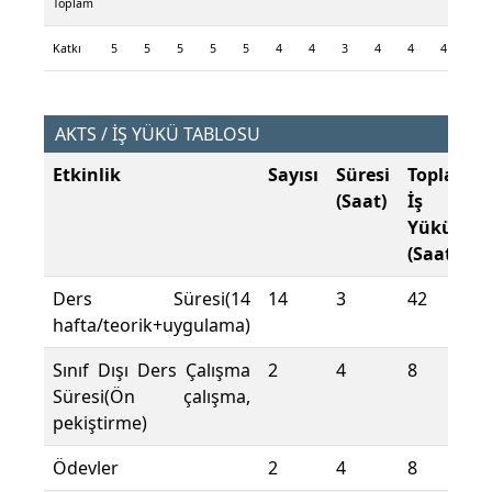
Toplam
Katkı
5
5
5
5
5
4
4
3
4
4
4
4
AKTS / İŞ YÜKÜ TABLOSU
Etkinlik
Sayısı
Süresi
Toplam
(Saat)
İş
Yükü
(Saat)
Ders Süresi(14
14
3
42
hafta/teorik+uygulama)
Sınıf Dışı Ders Çalışma
2
4
8
Süresi(Ön çalışma,
pekiştirme)
Ödevler
2
4
8