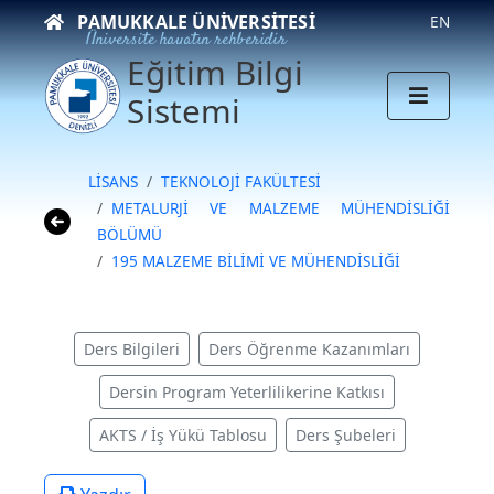
PAMUKKALE ÜNIVERSITESI
EN
Üniversite hayatın rehberidir
Eğitim Bilgi
Sistemi
LİSANS
TEKNOLOJİ FAKÜLTESİ
METALURJİ VE MALZEME MÜHENDİSLİĞİ
BÖLÜMÜ
195 MALZEME BİLİMİ VE MÜHENDİSLİĞİ
Ders Bilgileri
Ders Öğrenme Kazanımları
Dersin Program Yeterlilikerine Katkısı
AKTS / İş Yükü Tablosu
Ders Şubeleri