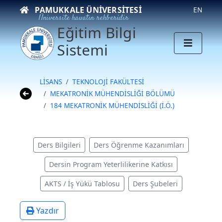
PAMUKKALE ÜNIVERSITESI
EN
Üniversite hayatın rehberidir
Eğitim Bilgi
Sistemi
LİSANS
TEKNOLOJİ FAKÜLTESİ
MEKATRONİK MÜHENDİSLİĞİ BÖLÜMÜ
184 MEKATRONİK MÜHENDİSLİĞİ (İ.Ö.)
Ders Bilgileri
Ders Öğrenme Kazanımları
Dersin Program Yeterlilikerine Katkısı
AKTS / İş Yükü Tablosu
Ders Şubeleri
Yazdır