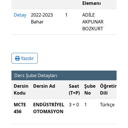
Elemanı
Detay
2022-2023
1
ADİLE
Bahar
AKPUNAR
BOZKURT
Yazdır
Ders Şube Detayları
Dersin
Dersin Ad
Saat
Şube
Öğretim
Ş
Kodu
(T+P)
No
Dili
D
MCTE
ENDÜSTRİYEL
3 + 0
1
Türkçe
2
456
OTOMASYON
2
B