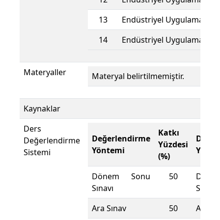
13
Endüstriyel Uygulamalar
14
Endüstriyel Uygulamalar
Materyaller
Materyal belirtilmemiştir.
Kaynaklar
Ders
Katkı
Değerlendirme
Değer
Değerlendirme
Yüzdesi
Yöntemi
Yönte
Sistemi
(%)
Dönem Sonu
50
Döne
Sınavı
Sınavı
Ara Sınav
50
Ara Sı