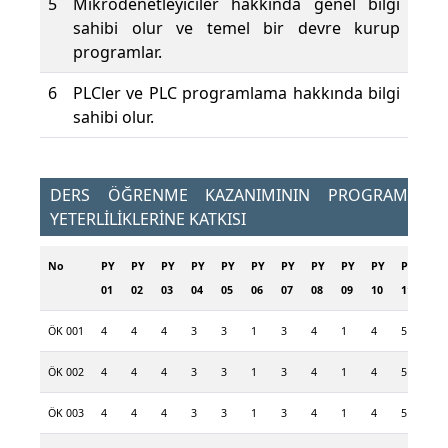
5
Mikrodenetleyiciler hakkında genel bilgi
sahibi olur ve temel bir devre kurup
programlar.
6
PLCler ve PLC programlama hakkında bilgi
sahibi olur.
DERS ÖĞRENME KAZANIMININ PROGRAM
YETERLİLİKLERİNE KATKISI
No
PY
PY
PY
PY
PY
PY
PY
PY
PY
PY
PY
PY
01
02
03
04
05
06
07
08
09
10
11
12
ÖK 001
4
4
4
3
3
1
3
4
1
4
5
1
ÖK 002
4
4
4
3
3
1
3
4
1
4
5
1
ÖK 003
4
4
4
3
3
1
3
4
1
4
5
1