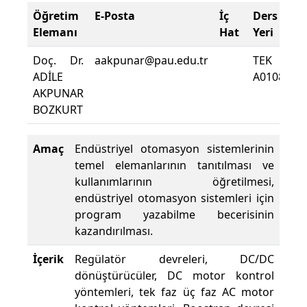
Öğretim
E-Posta
İç
Ders
D
Elemanı
Hat
Yeri
Z
Doç. Dr.
aakpunar@pau.edu.tr
TEK
De
ADİLE
A0108
D
AKPUNAR
Yü
BOZKURT
Amaç
Endüstriyel otomasyon sistemlerinin
temel elemanlarının tanıtılması ve
kullanımlarının öğretilmesi,
endüstriyel otomasyon sistemleri için
program yazabilme becerisinin
kazandırılması.
İçerik
Regülatör devreleri, DC/DC
dönüştürücüler, DC motor kontrol
yöntemleri, tek faz üç faz AC motor