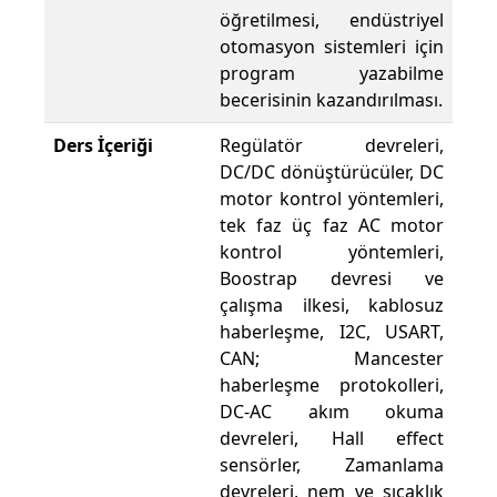
öğretilmesi, endüstriyel
otomasyon sistemleri için
program yazabilme
becerisinin kazandırılması.
Ders İçeriği
Regülatör devreleri,
DC/DC dönüştürücüler, DC
motor kontrol yöntemleri,
tek faz üç faz AC motor
kontrol yöntemleri,
Boostrap devresi ve
çalışma ilkesi, kablosuz
haberleşme, I2C, USART,
CAN; Mancester
haberleşme protokolleri,
DC-AC akım okuma
devreleri, Hall effect
sensörler, Zamanlama
devreleri, nem ve sıcaklık