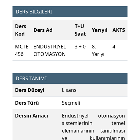
DERS BİLGİLERİ
Ders
T+U
Ders Ad
Yarıyıl
AKTS
Kod
Saat
MCTE
ENDÜSTRİYEL
3 + 0
8.
4
456
OTOMASYON
Yarıyıl
DERS TANIMI
Ders Düzeyi
Lisans
Ders Türü
Seçmeli
Dersin Amacı
Endüstriyel otomasyon
sistemlerinin temel
elemanlarının tanıtılması
ve kullanımlarının