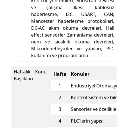
kontrol yöntemleri, Boostrap devresi
ve çalışma ilkesi, kablosuz
haberleşme, I2C, USART, CAN;
Mancester haberleşme protokolleri,
DC-AC akım okuma devreleri, Hall
effect sensörler, Zamanlama devreleri,
nem ve sıcaklık okuma devreleri,
Mikrodenetleyiciler ve yapıları, PLC
kullanımı ve programlama
Haftalık Konu
Hafta
Konular
Başlıkları
1
Endüstriyel Otomasyona G
2
Kontrol Sistem ve bileşenl
3
Sensörler ve özellikleri
4
PLC´lerin yapısı