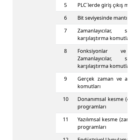
5
PLC´lerde giriş çıkış mantı
6
Bit seviyesinde mantık kom
7
Zamanlayıcılar, sayı
karşılaştırma komutları
8
Fonksiyonlar ve fo
Zamanlayıcılar, sayı
karşılaştırma komutları bl
9
Gerçek zaman ve aritme
komutları
10
Donanımsal kesme (olaya b
programları
11
Yazılımsal kesme (zamana 
programları
12
Endüstriyel Uygulamalar