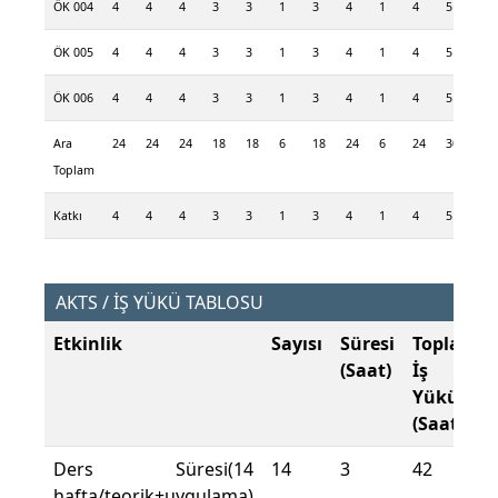
ÖK 004
4
4
4
3
3
1
3
4
1
4
5
1
ÖK 005
4
4
4
3
3
1
3
4
1
4
5
1
ÖK 006
4
4
4
3
3
1
3
4
1
4
5
1
Ara
24
24
24
18
18
6
18
24
6
24
30
6
Toplam
Katkı
4
4
4
3
3
1
3
4
1
4
5
1
AKTS / İŞ YÜKÜ TABLOSU
Etkinlik
Sayısı
Süresi
Toplam
(Saat)
İş
Yükü
(Saat)
Ders Süresi(14
14
3
42
hafta/teorik+uygulama)