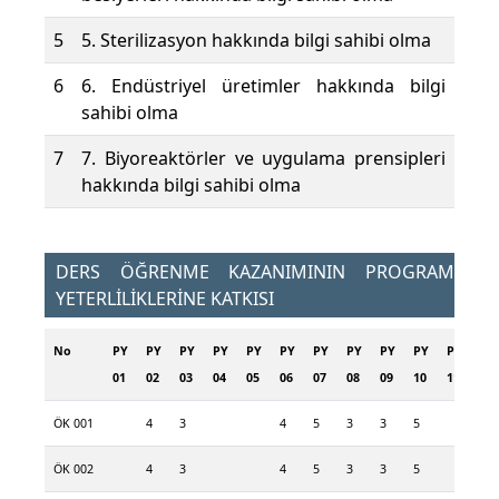
5
5. Sterilizasyon hakkında bilgi sahibi olma
6
6. Endüstriyel üretimler hakkında bilgi
sahibi olma
7
7. Biyoreaktörler ve uygulama prensipleri
hakkında bilgi sahibi olma
DERS ÖĞRENME KAZANIMININ PROGRAM
YETERLİLİKLERİNE KATKISI
No
PY
PY
PY
PY
PY
PY
PY
PY
PY
PY
PY
PY
01
02
03
04
05
06
07
08
09
10
11
12
ÖK 001
4
3
4
5
3
3
5
ÖK 002
4
3
4
5
3
3
5