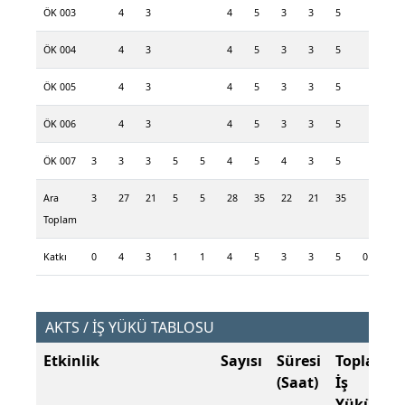
ÖK 003
4
3
4
5
3
3
5
ÖK 004
4
3
4
5
3
3
5
ÖK 005
4
3
4
5
3
3
5
ÖK 006
4
3
4
5
3
3
5
ÖK 007
3
3
3
5
5
4
5
4
3
5
Ara
3
27
21
5
5
28
35
22
21
35
Toplam
Katkı
0
4
3
1
1
4
5
3
3
5
0
0
AKTS / İŞ YÜKÜ TABLOSU
Etkinlik
Sayısı
Süresi
Toplam
(Saat)
İş
Yükü