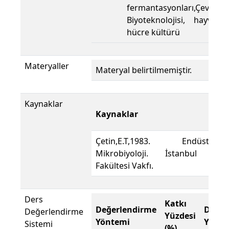
fermantasyonları,Çevre
Biyoteknolojisi, hayvan
hücre kültürü
Materyaller
Materyal belirtilmemiştir.
Kaynaklar
Kaynaklar
Çetin,E.T,1983. Endüstriyel
Mikrobiyoloji. İstanbul Tıp
Fakültesi Vakfı.
Ders
Katkı
Değerlendirme
Değer
Değerlendirme
Yüzdesi
Yöntemi
Yönte
Sistemi
(%)