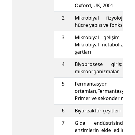
Oxford, UK, 2001
2
Mikrobiyal fizyoloji, M
hücre yapısı ve fonksiyonl
3
Mikrobiyal gelişim ve 
Mikrobiyal metabolizma v
şartları
4
Biyoprosese giriş: End
mikroorganizmalar
5
Fermantasyon
ortamları,Fermantasyon si
Primer ve sekonder metabo
6
Biyoreaktör çeşitleri
7
Gıda endüstrisinde ku
enzimlerin elde edilmesi,