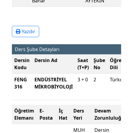
Bahar
AYTEKİN
Yazdır
Ders Şube Detayları
Dersin
Dersin Ad
Saat
Şube
Öğretim
Kodu
(T+P)
No
Dili
FENG
ENDÜSTRİYEL
3 + 0
2
Türkçe
316
MİKROBİYOLOJİ
Öğretim
E-
İç
Ders
Devam
Elemanı
Posta
Hat
Yeri
Zorunluluğu
MUH
Dersin