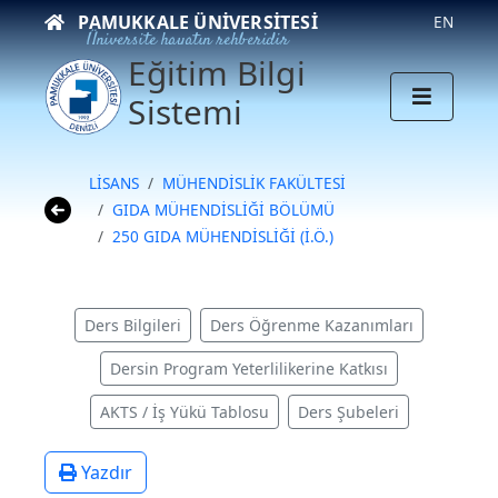
PAMUKKALE ÜNIVERSITESI
EN
Üniversite hayatın rehberidir
Eğitim Bilgi
Sistemi
LİSANS
MÜHENDİSLİK FAKÜLTESİ
GIDA MÜHENDİSLİĞİ BÖLÜMÜ
250 GIDA MÜHENDİSLİĞİ (İ.Ö.)
Ders Bilgileri
Ders Öğrenme Kazanımları
Dersin Program Yeterlilikerine Katkısı
AKTS / İş Yükü Tablosu
Ders Şubeleri
Yazdır