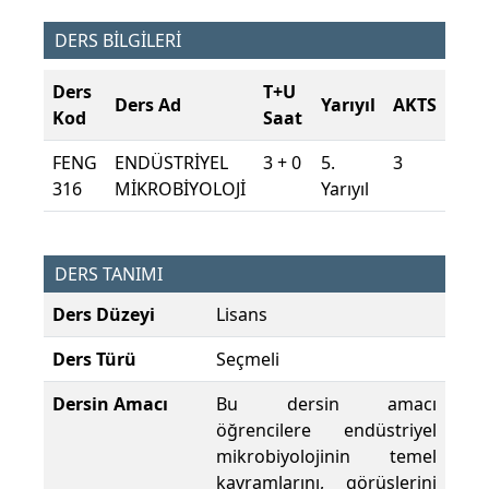
DERS BİLGİLERİ
Ders
T+U
Ders Ad
Yarıyıl
AKTS
Kod
Saat
FENG
ENDÜSTRİYEL
3 + 0
5.
3
316
MİKROBİYOLOJİ
Yarıyıl
DERS TANIMI
Ders Düzeyi
Lisans
Ders Türü
Seçmeli
Dersin Amacı
Bu dersin amacı
öğrencilere endüstriyel
mikrobiyolojinin temel
kavramlarını, görüşlerini