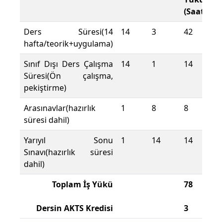
(Saat)
Ders Süresi(14
14
3
42
hafta/teorik+uygulama)
Sınıf Dışı Ders Çalışma
14
1
14
Süresi(Ön çalışma,
pekiştirme)
Arasınavlar(hazırlık
1
8
8
süresi dahil)
Yarıyıl Sonu
1
14
14
Sınavı(hazırlık süresi
dahil)
Toplam İş Yükü
78
Dersin AKTS Kredisi
3