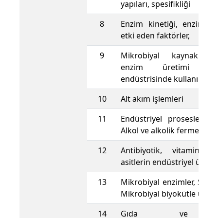
yapıları, spesifikliği
8
Enzim kinetiği, enzim akt
etki eden faktörler,
9
Mikrobiyal kaynaklarda
enzim üretimi v
endüstrisinde kullanımı
10
Alt akım işlemleri
11
Endüstriyel prosesler ve
Alkol ve alkolik fermentas
12
Antibiyotik, vitamin 
asitlerin endüstriyel üreti
13
Mikrobiyal enzimler, Sağlı
Mikrobiyal biyokütle üreti
14
Gıda ve iç