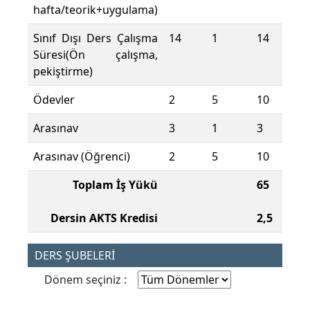
hafta/teorik+uygulama)
Sınıf Dışı Ders Çalışma
14
1
14
Süresi(Ön çalışma,
pekiştirme)
Ödevler
2
5
10
Arasınav
3
1
3
Arasınav (Öğrenci)
2
5
10
Toplam İş Yükü
65
Dersin AKTS Kredisi
2,5
DERS ŞUBELERİ
Dönem seçiniz :