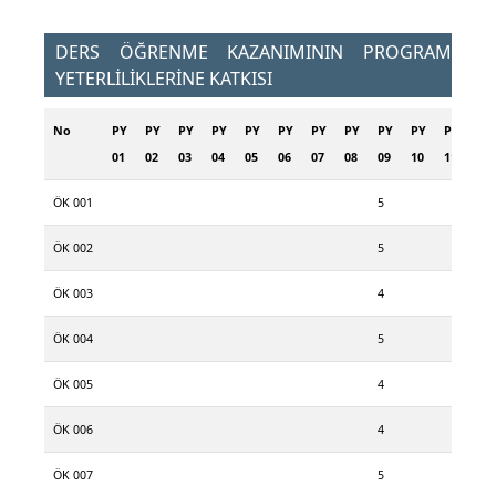
DERS ÖĞRENME KAZANIMININ PROGRAM
YETERLİLİKLERİNE KATKISI
No
PY
PY
PY
PY
PY
PY
PY
PY
PY
PY
PY
PY
01
02
03
04
05
06
07
08
09
10
11
12
ÖK 001
5
ÖK 002
5
ÖK 003
4
ÖK 004
5
ÖK 005
4
ÖK 006
4
ÖK 007
5