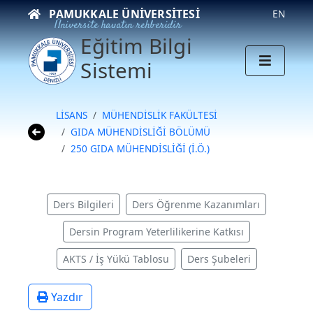
PAMUKKALE ÜNIVERSITESI
EN
Üniversite hayatın rehberidir
Eğitim Bilgi
Sistemi
LİSANS
MÜHENDİSLİK FAKÜLTESİ
GIDA MÜHENDİSLİĞİ BÖLÜMÜ
250 GIDA MÜHENDİSLİĞİ (İ.Ö.)
Ders Bilgileri
Ders Öğrenme Kazanımları
Dersin Program Yeterlilikerine Katkısı
AKTS / İş Yükü Tablosu
Ders Şubeleri
Yazdır