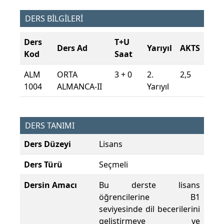
DERS BİLGİLERİ
Ders
T+U
Ders Ad
Yarıyıl
AKTS
Kod
Saat
ALM
ORTA
3 + 0
2.
2,5
1004
ALMANCA-II
Yarıyıl
DERS TANIMI
Ders Düzeyi
Lisans
Ders Türü
Seçmeli
Dersin Amacı
Bu derste lisans
öğrencilerine B1
seviyesinde dil becerilerini
geliştirmeye ve