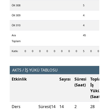
ÖK 008
5
ÖK 009
4
ÖK 010
4
Ara
45
Toplam
Katkı
0
0
0
0
0
0
0
0
5
0
0
0
AKTS / İŞ YÜKÜ TABLOSU
Etkinlik
Sayısı
Süresi
Toplam
(Saat)
İş
Yükü
(Saat)
Ders Süresi(14
14
2
28