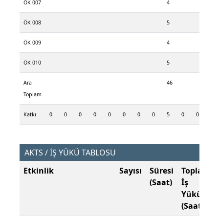
ÖK 007
4
ÖK 008
5
ÖK 009
4
ÖK 010
5
Ara
46
Toplam
Katkı
0
0
0
0
0
0
0
0
5
0
0
0
AKTS / İŞ YÜKÜ TABLOSU
Etkinlik
Sayısı
Süresi
Toplam
(Saat)
İş
Yükü
(Saat)