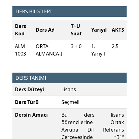
DERS BİLGİLERİ
Ders
T+U
Ders Ad
Yarıyıl
AKTS
Kod
Saat
ALM
ORTA
3 + 0
1.
2,5
1003
ALMANCA-I
Yarıyıl
DERS TANIMI
Ders Düzeyi
Lisans
Ders Türü
Seçmeli
Dersin Amacı
Bu ders lisans
öğrencilerine Ortak
Avrupa Dil Referans
Çerçevesinde “B1”