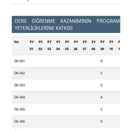
DERS ÖĞRENME KAZANIMININ PROGRAM
YETERLİLİKLERİNE KATKISI
No
PY
PY
PY
PY
PY
PY
PY
PY
PY
PY
PY
PY
01
02
03
04
05
06
07
08
09
10
11
12
ÖK 001
4
ÖK 002
5
ÖK 003
5
ÖK 004
4
ÖK 005
5
ÖK 006
5