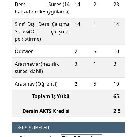
Ders Süresi(14
14
2
28
hafta/teorik+uygulama)
Sınıf Dışı Ders Çalışma
14
1
14
Süresi(Ön çalışma,
pekiştirme)
Ödevler
2
5
10
Arasınavlar(hazırlık
3
1
3
süresi dahil)
Arasınav (Öğrenci)
2
5
10
Toplam İş Yükü
65
Dersin AKTS Kredisi
2,5
DERS ŞUBELERİ