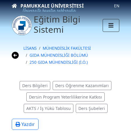
PAMUKKALE ÜNIVERSITESI
EN
Üniversite hayatın rehberidir
Eğitim Bilgi
Sistemi
LİSANS
MÜHENDİSLİK FAKÜLTESİ
GIDA MÜHENDİSLİĞİ BÖLÜMÜ
250 GIDA MÜHENDİSLİĞİ (İ.Ö.)
Ders Bilgileri
Ders Öğrenme Kazanımları
Dersin Program Yeterlilikerine Katkısı
AKTS / İş Yükü Tablosu
Ders Şubeleri
Yazdır