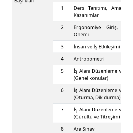
Başlıkları
1
Ders Tanıtımı, Amaçlar, 
Kazanımlar
2
Ergonomiye Giriş, Tari
Önemi
3
İnsan ve İş Etkileşimi Teme
4
Antropometri
5
İş Alanı Düzenleme ve Er
(Genel konular)
6
İş Alanı Düzenleme ve Er
(Oturma, Dik durma)
7
İş Alanı Düzenleme ve Er
(Gürültü ve Titreşim)
8
Ara Sınav