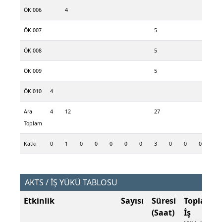
ÖK 006
4
ÖK 007
5
ÖK 008
5
ÖK 009
5
ÖK 010
4
Ara
4
12
27
Toplam
Katkı
0
1
0
0
0
0
0
3
0
0
0
0
AKTS / İŞ YÜKÜ TABLOSU
Etkinlik
Sayısı
Süresi
Toplam
(Saat)
İş