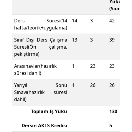
Yükü
(Saat)
Ders Süresi(14
14
3
42
hafta/teorik+uygulama)
Sınıf Dışı Ders Çalışma
13
3
39
Süresi(Ön çalışma,
pekiştirme)
Arasınavlar(hazırlık
1
23
23
süresi dahil)
Yarıyıl Sonu
1
26
26
Sınavı(hazırlık süresi
dahil)
Toplam İş Yükü
130
Dersin AKTS Kredisi
5