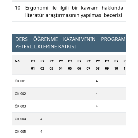
10
Ergonomi ile ilgili bir kavram hakkında
literatür araştırmasının yapılması becerisi
DERS ÖĞRENME KAZANIMININ PROGRAM
YETERLİLİKLERİNE KATKISI
No
PY
PY
PY
PY
PY
PY
PY
PY
PY
PY
PY
PY
01
02
03
04
05
06
07
08
09
10
11
12
ÖK 001
4
ÖK 002
4
ÖK 003
4
ÖK 004
4
ÖK 005
4