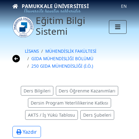
PAMUKKALE ÜNIVERSITESI
EN
Üniversite hayatın rehberidir
Eğitim Bilgi
Sistemi
LİSANS
MÜHENDİSLİK FAKÜLTESİ
GIDA MÜHENDİSLİĞİ BÖLÜMÜ
250 GIDA MÜHENDİSLİĞİ (İ.Ö.)
Ders Bilgileri
Ders Öğrenme Kazanımları
Dersin Program Yeterlilikerine Katkısı
AKTS / İş Yükü Tablosu
Ders Şubeleri
Yazdır