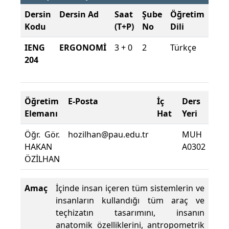
Dersin
Dersin Ad
Saat
Şube
Öğretim
Şub
Kodu
(T+P)
No
Dili
Dön
IENG
ERGONOMİ
3 + 0
2
Türkçe
202
204
202
Bah
Öğretim
E-Posta
İç
Ders
De
Elemanı
Hat
Yeri
Zor
Öğr. Gör.
hozilhan@pau.edu.tr
MUH
Der
HAKAN
A0302
De
ÖZİLHAN
Yüz
Amaç
İçinde insan içeren tüm sistemlerin ve
insanların kullandığı tüm araç ve
teçhizatın tasarımını, insanın
anatomik özelliklerini, antropometrik