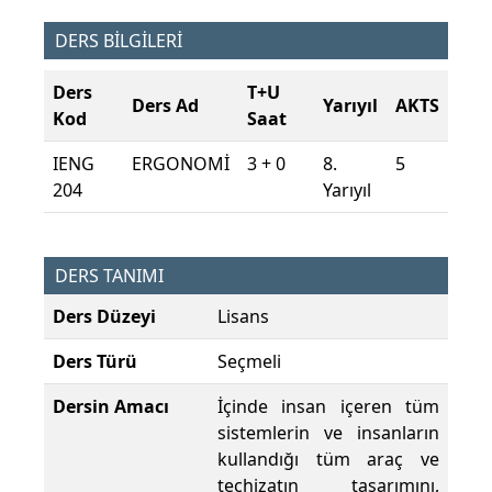
DERS BİLGİLERİ
Ders
T+U
Ders Ad
Yarıyıl
AKTS
Kod
Saat
IENG
ERGONOMİ
3 + 0
8.
5
204
Yarıyıl
DERS TANIMI
Ders Düzeyi
Lisans
Ders Türü
Seçmeli
Dersin Amacı
İçinde insan içeren tüm
sistemlerin ve insanların
kullandığı tüm araç ve
teçhizatın tasarımını,