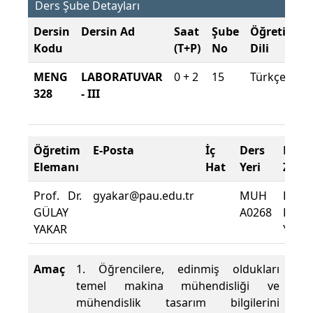
Ders Şube Detayları
Dersin
Dersin Ad
Saat
Şube
Öğretim
Kodu
(T+P)
No
Dili
MENG
LABORATUVAR
0 + 2
15
Türkçe
328
- III
Öğretim
E-Posta
İç
Ders
Dev
Elemanı
Hat
Yeri
Zoru
Prof. Dr.
gyakar@pau.edu.tr
MUH
Dersi
GÜLAY
A0268
Deva
YAKAR
Yüzde
Amaç
1. Öğrencilere, edinmiş oldukları
temel makina mühendisliği ve
mühendislik tasarım bilgilerini