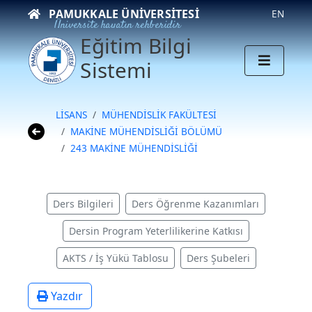
PAMUKKALE ÜNIVERSITESI
EN
Üniversite hayatın rehberidir
Eğitim Bilgi
Sistemi
LİSANS
MÜHENDİSLİK FAKÜLTESİ
MAKİNE MÜHENDİSLİĞİ BÖLÜMÜ
243 MAKİNE MÜHENDİSLİĞİ
Ders Bilgileri
Ders Öğrenme Kazanımları
Dersin Program Yeterlilikerine Katkısı
AKTS / İş Yükü Tablosu
Ders Şubeleri
Yazdır