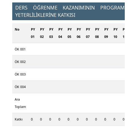
DERS ÖĞRENME KAZANIMININ PROGRAM
YETERLİLİKLERİNE KATKISI
No
PY
PY
PY
PY
PY
PY
PY
PY
PY
PY
PY
01
02
03
04
05
06
07
08
09
10
11
ÖK 001
ÖK 002
ÖK 003
ÖK 004
Ara
Toplam
Katkı
0
0
0
0
0
0
0
0
0
0
0