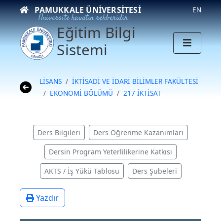
PAMUKKALE ÜNIVERSITESI
EN
Üniversite hayatın rehberidir
Eğitim Bilgi
Sistemi
LİSANS
İKTİSADİ VE İDARİ BİLİMLER FAKÜLTESİ
EKONOMİ BÖLÜMÜ
217 İKTİSAT
Ders Bilgileri
Ders Öğrenme Kazanımları
Dersin Program Yeterlilikerine Katkısı
AKTS / İş Yükü Tablosu
Ders Şubeleri
Yazdır