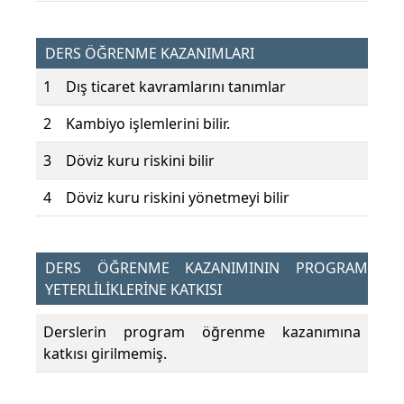
DERS ÖĞRENME KAZANIMLARI
1
Dış ticaret kavramlarını tanımlar
2
Kambiyo işlemlerini bilir.
3
Döviz kuru riskini bilir
4
Döviz kuru riskini yönetmeyi bilir
DERS ÖĞRENME KAZANIMININ PROGRAM
YETERLİLİKLERİNE KATKISI
Derslerin program öğrenme kazanımına
katkısı girilmemiş.