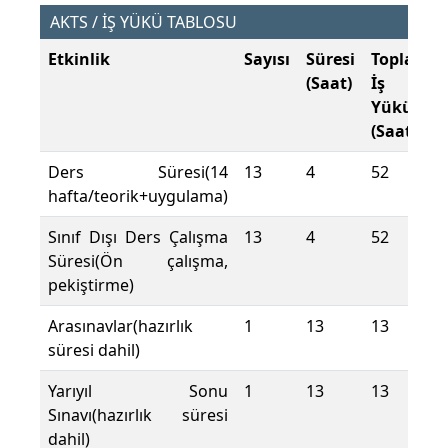
AKTS / İŞ YÜKÜ TABLOSU
Etkinlik
Sayısı
Süresi
Toplam
(Saat)
İş
Yükü
(Saat)
Ders Süresi(14
13
4
52
hafta/teorik+uygulama)
Sınıf Dışı Ders Çalışma
13
4
52
Süresi(Ön çalışma,
pekiştirme)
Arasınavlar(hazırlık
1
13
13
süresi dahil)
Yarıyıl Sonu
1
13
13
Sınavı(hazırlık süresi
dahil)