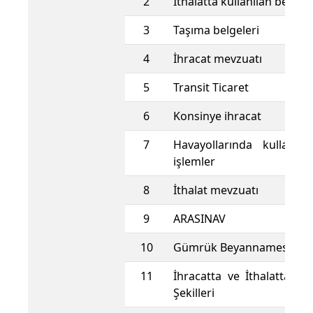
2
İthalatta kullanılan belgele
3
Taşıma belgeleri
4
İhracat mevzuatı
5
Transit Ticaret
6
Konsinye ihracat
7
Havayollarında kullanıl
işlemler
8
İthalat mevzuatı
9
ARASINAV
10
Gümrük Beyannamesi
11
İhracatta ve İthalatta Ta
Şekilleri