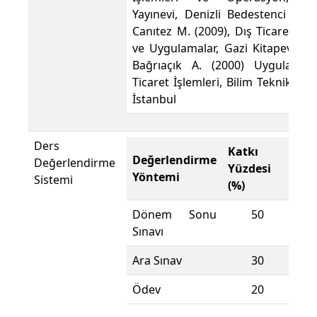
Yayınevi, Denizli Bedestenci H. Ç
Canıtez M. (2009), Dış Ticaret İşl
ve Uygulamalar, Gazi Kitapevi, A
Bağrıaçık A. (2000) Uygulamalı
Ticaret İşlemleri, Bilim Teknik Yayı
İstanbul
Ders
Katkı
Değerlendirme
De
Değerlendirme
Yüzdesi
Yöntemi
Yö
Sistemi
(%)
Dönem Sonu
50
D
Sınavı
Sın
Ara Sınav
30
Ara
Ödev
20
Öd