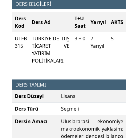
DERS BİLGİLERİ
Ders
T+U
Ders Ad
Yarıyıl
AKTS
Kod
Saat
UTFB
TÜRKİYE'DE DIŞ
3 + 0
7.
5
315
TİCARET VE
Yarıyıl
YATIRIM
POLİTİKALARI
DERS TANIMI
Ders Düzeyi
Lisans
Ders Türü
Seçmeli
Dersin Amacı
Uluslararasi ekonomiye
makroekonomik yaklasim:
ödemeler dengesi bilanço