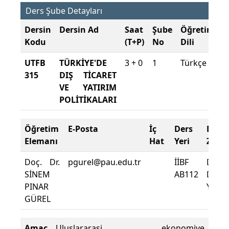
Ders Şube Detayları
Dersin
Dersin Ad
Saat
Şube
Öğretim
Ş
Kodu
(T+P)
No
Dili
D
UTFB
TÜRKİYE'DE
3 + 0
1
Türkçe
2
315
DIŞ TİCARET
2
VE YATIRIM
G
POLİTİKALARI
Öğretim
E-Posta
İç
Ders
Dev
Elemanı
Hat
Yeri
Zoru
Doç. Dr.
pgurel@pau.edu.tr
İİBF
Dersi
SİNEM
AB112
Deva
PINAR
Yüzde
GÜREL
Amaç
Uluslararasi ekonomiye