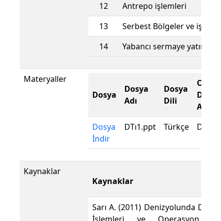
12
Antrepo işlemleri
13
Serbest Bölgeler ve işlemle
14
Yabancı sermaye yatırımla
Materyaller
Orjina
Dosya
Dosya
Dosya
Dosya
Adı
Dili
Adı
Dosya
DTı1.ppt
Türkçe
DTı1.p
İndir
Kaynaklar
Kaynaklar
Sarı A. (2011) Denizyolunda Dış Ti
İşlemleri ve Operasyon, G