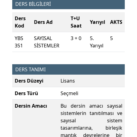
DERS BİLGİLERİ
Ders
T+U
Ders Ad
Yarıyıl
AKTS
Kod
Saat
YBS
SAYISAL
3 + 0
5.
5
351
SİSTEMLER
Yarıyıl
DERS TANIMI
Ders Düzeyi
Lisans
Ders Türü
Seçmeli
Dersin Amacı
Bu dersin amacı sayısal
sistemlerin tanıtılması ve
sayısal sistem
tasarımlarına, birleşik
mantık devrelerine bir