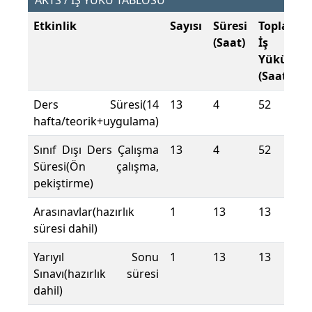
AKTS / İŞ YÜKÜ TABLOSU
Etkinlik
Sayısı
Süresi
Toplam
(Saat)
İş
Yükü
(Saat)
Ders Süresi(14
13
4
52
hafta/teorik+uygulama)
Sınıf Dışı Ders Çalışma
13
4
52
Süresi(Ön çalışma,
pekiştirme)
Arasınavlar(hazırlık
1
13
13
süresi dahil)
Yarıyıl Sonu
1
13
13
Sınavı(hazırlık süresi
dahil)