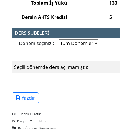
Toplam İş Yükü
130
Dersin AKTS Kredisi
5
DERS ŞUBELERİ
Dönem seçiniz :
Seçili dönemde ders açılmamıştır.
Yazdır
T+U :
Teorik + Pratik
PY:
Program Yeterlilikleri
ÖK:
Ders Öğrenme Kazanımları