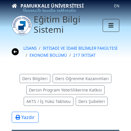
PAMUKKALE ÜNIVERSITESI
EN
Üniversite hayatın rehberidir
Eğitim Bilgi
Sistemi
LİSANS
İKTİSADİ VE İDARİ BİLİMLER FAKÜLTESİ
EKONOMİ BÖLÜMÜ
217 İKTİSAT
Ders Bilgileri
Ders Öğrenme Kazanımları
Dersin Program Yeterlilikerine Katkısı
AKTS / İş Yükü Tablosu
Ders Şubeleri
Yazdır