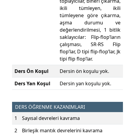
toplayıcılar, bineri çıkarma,
ikili tümleyen, ikili
tümleyene göre çıkarma,
aşma durumu ve
değerlendirilmesi, 1 bitlik
saklayıcılar: Flip-flop’ların
çalışması, SR-RS Flip
flop’lar, D tipi flip-flop’lar, Jk
tipi flip flop’lar.
Ders Ön Koşul
Dersin ön koşulu yok.
Ders Yan Koşul
Dersin yan koşulu yok.
DERS ÖĞRENME KAZANIMLARI
1
Sayısal devreleri kavrama
2
Birleşik mantık devrelerini kavrama