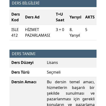
DERS BİLGİLERİ
Ders
T+U
Ders Ad
Yarıyıl
AKTS
Kod
Saat
ISLE
HİZMET
3 + 0
8.
5
412
PAZARLAMASI
Yarıyıl
DERS TANIMI
Ders Düzeyi
Lisans
Ders Türü
Seçmeli
Dersin Amacı
Bu dersin temel amacı,
hizmetlerin başarılı bir
şekilde sunulması ve
pazarlanması için gerekli
konuların ve pazarlama