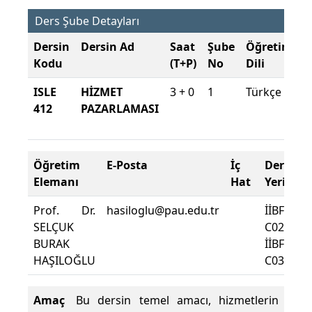
Ders Şube Detayları
Dersin
Dersin Ad
Saat
Şube
Öğretim
Ş
Kodu
(T+P)
No
Dili
D
ISLE
HİZMET
3 + 0
1
Türkçe
2
412
PAZARLAMASI
2
Y
Öğretim
E-Posta
İç
Ders
Elemanı
Hat
Yeri
Prof. Dr.
hasiloglu@pau.edu.tr
İİBF
SELÇUK
C0204
BURAK
İİBF
HAŞILOĞLU
C0302
Amaç
Bu dersin temel amacı, hizmetlerin