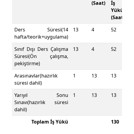
(Saat)
İş
Yükü
(Saat)
Ders Süresi(14
13
4
52
hafta/teorik+uygulama)
Sınıf Dışı Ders Çalışma
13
4
52
Süresi(Ön çalışma,
pekiştirme)
Arasınavlar(hazırlık
1
13
13
süresi dahil)
Yarıyıl Sonu
1
13
13
Sınavı(hazırlık süresi
dahil)
Toplam İş Yükü
130