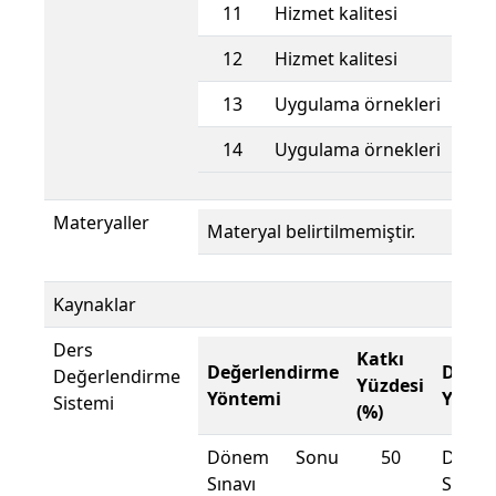
11
Hizmet kalitesi
12
Hizmet kalitesi
13
Uygulama örnekleri
14
Uygulama örnekleri
Materyaller
Materyal belirtilmemiştir.
Kaynaklar
Ders
Katkı
Değerlendirme
Değer
Değerlendirme
Yüzdesi
Yöntemi
Yönte
Sistemi
(%)
Dönem Sonu
50
Döne
Sınavı
Sınavı