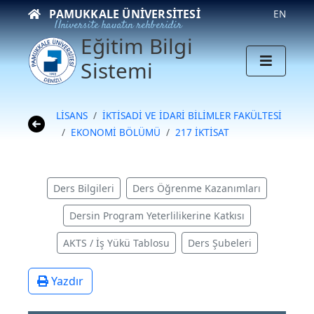
PAMUKKALE ÜNIVERSITESI
EN
Üniversite hayatın rehberidir
Eğitim Bilgi
Sistemi
LİSANS
İKTİSADİ VE İDARİ BİLİMLER FAKÜLTESİ
EKONOMİ BÖLÜMÜ
217 İKTİSAT
Ders Bilgileri
Ders Öğrenme Kazanımları
Dersin Program Yeterlilikerine Katkısı
AKTS / İş Yükü Tablosu
Ders Şubeleri
Yazdır