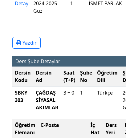
Detay
2024-2025
1
İSMET PARLAK
Güz
Yazdır
Ders Şube Detayları
Dersin
Dersin
Saat
Şube
Öğretim
Şube
Kodu
Ad
(T+P)
No
Dili
Döne
SBKY
ÇAĞDAŞ
3 + 0
1
Türkçe
2024-
303
SİYASAL
2025
AKIMLAR
Güz
Öğretim
E-Posta
İç
Ders
Dev
Elemanı
Hat
Yeri
Zoru