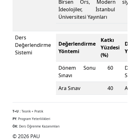
Birsen Örs, Modern siyasal
İdeolojiler, İstanbul Bilgi
Üniversitesi Yayınları
Ders
Katkı
Değerlendirme
Değer
Değerlendirme
Yüzdesi
Yöntemi
Yönte
Sistemi
(%)
Dönem Sonu
60
Döne
Sınavı
Sınavı
Ara Sınav
40
Ara Sı
T+U :
Teorik + Pratik
PY:
Program Yeterlilikleri
ÖK:
Ders Öğrenme Kazanımları
© 2026 PAU