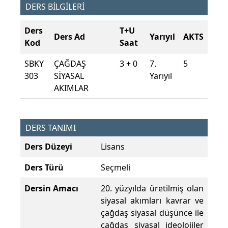
DERS BİLGİLERİ
Ders
T+U
Ders Ad
Yarıyıl
AKTS
Kod
Saat
SBKY
ÇAĞDAŞ
3 + 0
7.
5
303
SİYASAL
Yarıyıl
AKIMLAR
DERS TANIMI
Ders Düzeyi
Lisans
Ders Türü
Seçmeli
Dersin Amacı
20. yüzyılda üretilmiş olan
siyasal akımları kavrar ve
çağdaş siyasal düşünce ile
çağdaş siyasal ideolojiler