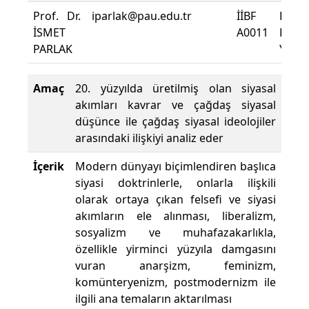
Prof. Dr.
iparlak@pau.edu.tr
İİBF
Dersi
İSMET
A0011
Deva
PARLAK
Yüzde
Amaç
20. yüzyılda üretilmiş olan siyasal
akımları kavrar ve çağdaş siyasal
düşünce ile çağdaş siyasal ideolojiler
arasındaki ilişkiyi analiz eder
İçerik
Modern dünyayı biçimlendiren başlıca
siyasi doktrinlerle, onlarla ilişkili
olarak ortaya çıkan felsefi ve siyasi
akımların ele alınması, liberalizm,
sosyalizm ve muhafazakarlıkla,
özellikle yirminci yüzyıla damgasını
vuran anarşizm, feminizm,
komünteryenizm, postmodernizm ile
ilgili ana temaların aktarılması