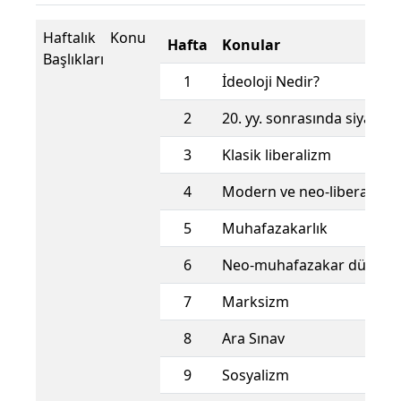
Haftalık Konu
Hafta
Konular
Başlıkları
1
İdeoloji Nedir?
2
20. yy. sonrasında siyasi id
3
Klasik liberalizm
4
Modern ve neo-liberalizm
5
Muhafazakarlık
6
Neo-muhafazakar düşünc
7
Marksizm
8
Ara Sınav
9
Sosyalizm