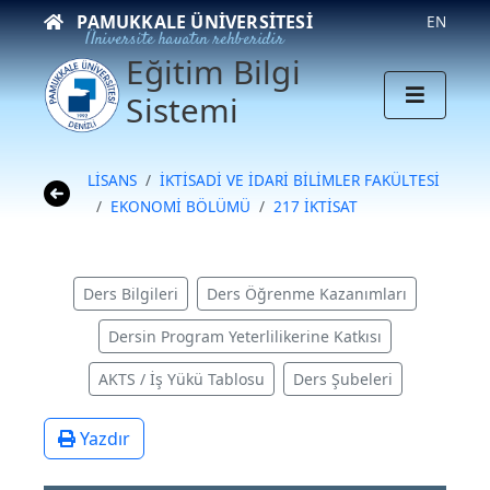
PAMUKKALE ÜNIVERSITESI
EN
Üniversite hayatın rehberidir
Eğitim Bilgi
Sistemi
LİSANS
İKTİSADİ VE İDARİ BİLİMLER FAKÜLTESİ
EKONOMİ BÖLÜMÜ
217 İKTİSAT
Ders Bilgileri
Ders Öğrenme Kazanımları
Dersin Program Yeterlilikerine Katkısı
AKTS / İş Yükü Tablosu
Ders Şubeleri
Yazdır