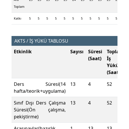
Toplam
Katkı
5
5
5
5
5
5
5
5
5
5
5
5
AKTS / İŞ YÜKÜ TABLOSU
Etkinlik
Sayısı
Süresi
Toplam
(Saat)
İş
Yükü
(Saat)
Ders Süresi(14
13
4
52
hafta/teorik+uygulama)
Sınıf Dışı Ders Çalışma
13
4
52
Süresi(Ön çalışma,
pekiştirme)
Arasınavlar(hazırlık
1
13
13