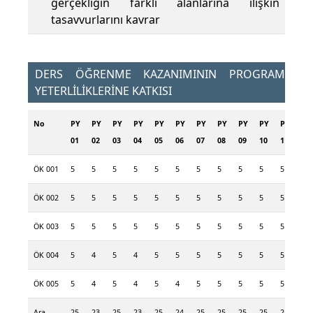
gerçekliğin farklı alanlarına ilişkin
tasavvurlarını kavrar
DERS ÖĞRENME KAZANIMININ PROGRAM
YETERLİLİKLERİNE KATKISI
No
PY
PY
PY
PY
PY
PY
PY
PY
PY
PY
PY
PY
01
02
03
04
05
06
07
08
09
10
11
12
ÖK 001
5
5
5
5
5
5
5
5
5
5
5
5
ÖK 002
5
5
5
5
5
5
5
5
5
5
5
5
ÖK 003
5
5
5
5
5
5
5
5
5
5
5
5
ÖK 004
5
4
5
4
5
5
5
5
5
5
5
5
ÖK 005
5
4
5
4
5
4
5
5
5
5
5
5
Ara
25
23
25
23
25
24
25
25
25
25
25
25