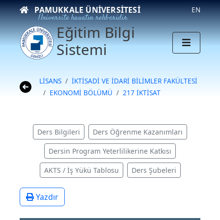
PAMUKKALE ÜNIVERSITESI
EN
Üniversite hayatın rehberidir
Eğitim Bilgi
Sistemi
LİSANS
İKTİSADİ VE İDARİ BİLİMLER FAKÜLTESİ
EKONOMİ BÖLÜMÜ
217 İKTİSAT
Ders Bilgileri
Ders Öğrenme Kazanımları
Dersin Program Yeterlilikerine Katkısı
AKTS / İş Yükü Tablosu
Ders Şubeleri
Yazdır