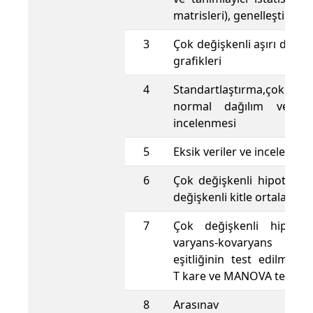
matrisleri), genelleştirilmi
3
Çok değişkenli aşırı değerl
grafikleri
4
Standartlaştırma,çok d
normal dağılım ve nor
incelenmesi
5
Eksik veriler ve incelenmes
6
Çok değişkenli hipotez te
değişkenli kitle ortalaması 
7
Çok değişkenli hipotez 
varyans-kovaryans matr
eşitliğinin test edilmesi,H
T kare ve MANOVA testleri
8
Arasınav