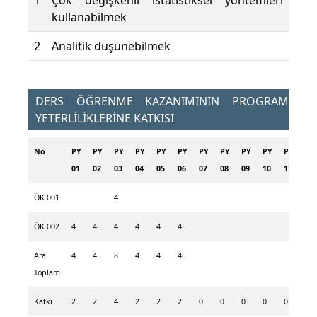
1
Çok değişkenli istatistiksel yöntemleri
kullanabilmek
2
Analitik düşünebilmek
DERS ÖĞRENME KAZANIMININ PROGRAM
YETERLİLİKLERİNE KATKISI
No
PY
PY
PY
PY
PY
PY
PY
PY
PY
PY
PY
PY
01
02
03
04
05
06
07
08
09
10
11
12
ÖK 001
4
ÖK 002
4
4
4
4
4
4
Ara
4
4
8
4
4
4
Toplam
Katkı
2
2
4
2
2
2
0
0
0
0
0
0