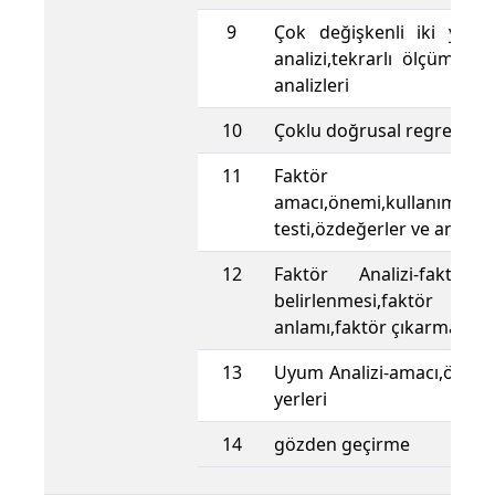
9
Çok değişkenli iki yönl
analizi,tekrarlı ölçümler
analizleri
10
Çoklu doğrusal regresyon
11
Faktör Anal
amacı,önemi,kullanım ye
testi,özdeğerler ve anlamı
12
Faktör Analizi-faktör 
belirlenmesi,faktör sk
anlamı,faktör çıkarma yön
13
Uyum Analizi-amacı,önemi
yerleri
14
gözden geçirme