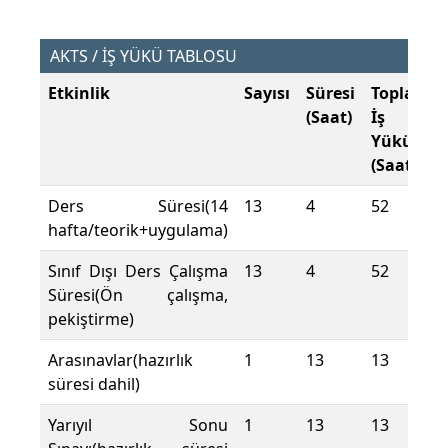
AKTS / İŞ YÜKÜ TABLOSU
Etkinlik
Sayısı
Süresi
Toplam
(Saat)
İş
Yükü
(Saat)
Ders Süresi(14
13
4
52
hafta/teorik+uygulama)
Sınıf Dışı Ders Çalışma
13
4
52
Süresi(Ön çalışma,
pekiştirme)
Arasınavlar(hazırlık
1
13
13
süresi dahil)
Yarıyıl Sonu
1
13
13