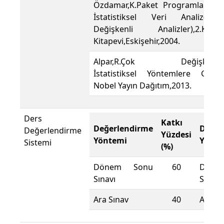
Özdamar,K.Paket Programlar ile
İstatistiksel Veri Analiz(Çok
Değişkenli Analizler),2.Kaan
Kitapevi,Eskişehir,2004.
Alpar,R.Çok Değişkenli
İstatistiksel Yöntemlere Giriş,
Nobel Yayın Dağıtım,2013.
Ders
Katkı
Değerlendirme
Değer
Değerlendirme
Yüzdesi
Yöntemi
Yönte
Sistemi
(%)
Dönem Sonu
60
Döne
Sınavı
Sınavı
Ara Sınav
40
Ara Sı