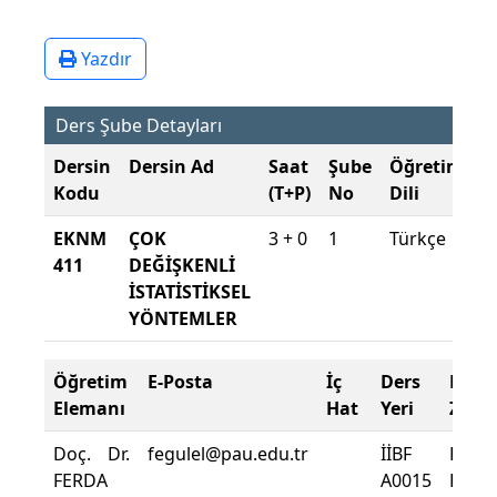
Yazdır
Ders Şube Detayları
Dersin
Dersin Ad
Saat
Şube
Öğretim
Ş
Kodu
(T+P)
No
Dili
D
EKNM
ÇOK
3 + 0
1
Türkçe
2
411
DEĞİŞKENLİ
2
İSTATİSTİKSEL
G
YÖNTEMLER
Öğretim
E-Posta
İç
Ders
Dev
Elemanı
Hat
Yeri
Zoru
Doç. Dr.
fegulel@pau.edu.tr
İİBF
Dersi
FERDA
A0015
Deva