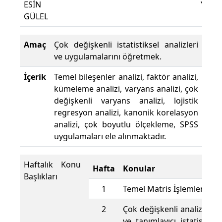
ESİN
Yüzde
GÜLEL
Amaç
Çok değişkenli istatistiksel analizleri
ve uygulamalarını öğretmek.
İçerik
Temel bileşenler analizi, faktör analizi,
kümeleme analizi, varyans analizi, çok
değişkenli varyans analizi, lojistik
regresyon analizi, kanonik korelasyon
analizi, çok boyutlu ölçekleme, SPSS
uygulamaları ele alınmaktadır.
Haftalık Konu
Hafta
Konular
Başlıkları
1
Temel Matris İşlemleri
2
Çok değişkenli analizde ve
ve tanımlayıcı istatistikle