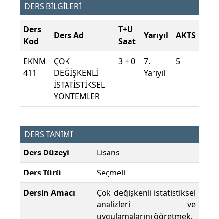
DERS BİLGİLERİ
Ders
T+U
Ders Ad
Yarıyıl
AKTS
Kod
Saat
EKNM
ÇOK
3 + 0
7.
5
411
DEĞİŞKENLİ
Yarıyıl
İSTATİSTİKSEL
YÖNTEMLER
DERS TANIMI
Ders Düzeyi
Lisans
Ders Türü
Seçmeli
Dersin Amacı
Çok değişkenli istatistiksel
analizleri ve
uygulamalarını öğretmek.