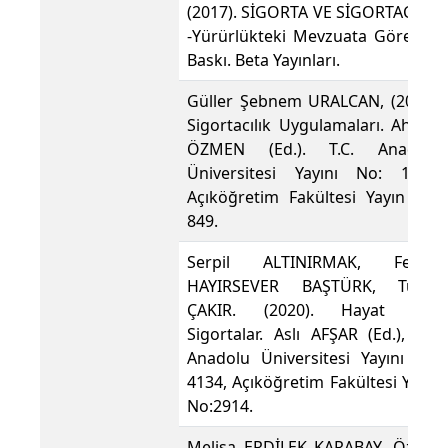
(2017). SİGORTA VE SİGORTACILIK
-Yürürlükteki Mevzuata Göre-, 1.
Baskı. Beta Yayınları.
Güller Şebnem URALCAN, (2010).
Sigortacılık Uygulamaları. Ahmet
ÖZMEN (Ed.). T.C. Anadolu
Üniversitesi Yayını No: 1626,
Açıköğretim Fakültesi Yayın No:
849.
Serpil ALTINIRMAK, Feride
HAYIRSEVER BAŞTÜRK, Tufan
ÇAKIR. (2020). Hayat Dışı
Sigortalar. Aslı AFŞAR (Ed.), T.C.
Anadolu Üniversitesi Yayını No:
4134, Açıköğretim Fakültesi Yayın
No:2914.
Melisa ERDİLEK KARABAY, Özgür