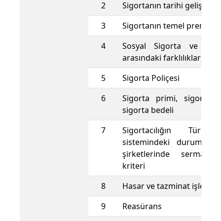
2
Sigortanın tarihi gelişimi
3
Sigortanın temel prensiple
4
Sosyal Sigorta ve özel
arasındaki farklılıklar
5
Sigorta Poliçesi
6
Sigorta primi, sigorta 
sigorta bedeli
7
Sigortacılığın Türkiy
sistemindeki durumu ve
şirketlerinde sermaye y
kriteri
8
Hasar ve tazminat işlemler
9
Reasürans