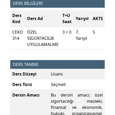
DERS BİLGİLERİ
Ders
T+U
Ders Ad
Yarıyıl
AKTS
Kod
Saat
CEKO
ÖZEL
3 + 0
7.
5
314
SİGORTACILIK
Yarıyıl
UYGULAMALARI
DERS TANIMI
Ders Düzeyi
Lisans
Ders Türü
Seçmeli
Dersin Amacı
Bu dersin amacı; özel
sigortacılığı mesleki,
finansal ve ekonomik,
hukuki, organizasyonel,