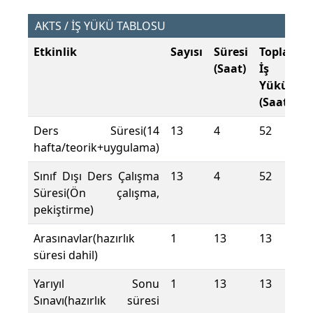
AKTS / İŞ YÜKÜ TABLOSU
Etkinlik
Sayısı
Süresi
Toplam
(Saat)
İş
Yükü
(Saat)
Ders Süresi(14
13
4
52
hafta/teorik+uygulama)
Sınıf Dışı Ders Çalışma
13
4
52
Süresi(Ön çalışma,
pekiştirme)
Arasınavlar(hazırlık
1
13
13
süresi dahil)
Yarıyıl Sonu
1
13
13
Sınavı(hazırlık süresi