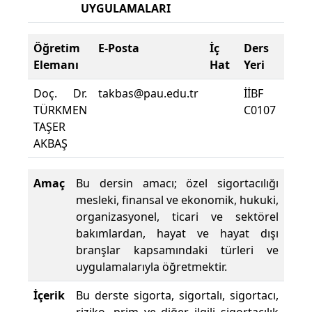
UYGULAMALARI
Öğretim
E-Posta
İç
Ders
Dev
Elemanı
Hat
Yeri
Zor
Doç. Dr.
takbas@pau.edu.tr
İİBF
Ders
TÜRKMEN
C0107
Dev
TAŞER
Yüzd
AKBAŞ
Amaç
Bu dersin amacı; özel sigortacılığı
mesleki, finansal ve ekonomik, hukuki,
organizasyonel, ticari ve sektörel
bakımlardan, hayat ve hayat dışı
branşlar kapsamındaki türleri ve
uygulamalarıyla öğretmektir.
İçerik
Bu derste sigorta, sigortalı, sigortacı,