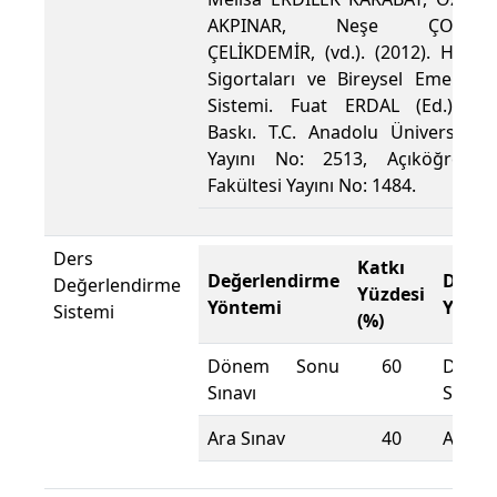
AKPINAR, Neşe ÇOBAN
ÇELİKDEMİR, (vd.). (2012). Hayat
Sigortaları ve Bireysel Emeklilik
Sistemi. Fuat ERDAL (Ed.). 1.
Baskı. T.C. Anadolu Üniversitesi
Yayını No: 2513, Açıköğretim
Fakültesi Yayını No: 1484.
Ders
Katkı
Değerlendirme
Değer
Değerlendirme
Yüzdesi
Yöntemi
Yönte
Sistemi
(%)
Dönem Sonu
60
Döne
Sınavı
Sınavı
Ara Sınav
40
Ara Sı