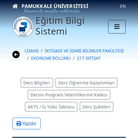
PAMUKKALE ÜNIVERSITESI
EN
Üniversite hayatın rehberidir
Eğitim Bilgi
Sistemi
LİSANS
İKTİSADİ VE İDARİ BİLİMLER FAKÜLTESİ
EKONOMİ BÖLÜMÜ
217 İKTİSAT
Ders Bilgileri
Ders Öğrenme Kazanımları
Dersin Program Yeterlilikerine Katkısı
AKTS / İş Yükü Tablosu
Ders Şubeleri
Yazdır