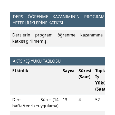
DERS ÖĞRENME KAZANIMININ PROGRAM
YETERLİLİKLERİNE KATKISI
Derslerin program öğrenme kazanımına
katkısı girilmemiş.
AKTS / İŞ YÜKÜ TABLOSU
Etkinlik
Sayısı
Süresi
Toplam
(Saat)
İş
Yükü
(Saat)
Ders Süresi(14
13
4
52
hafta/teorik+uygulama)