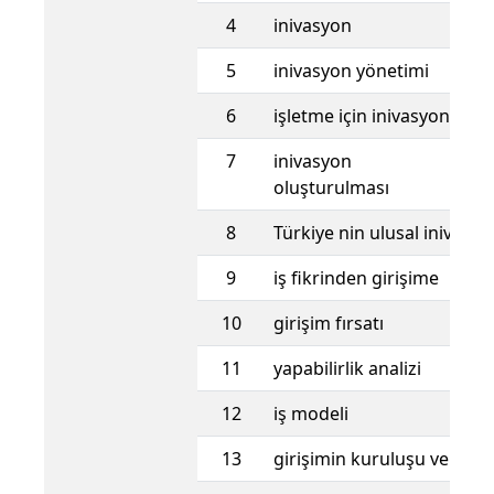
4
inivasyon
5
inivasyon yönetimi
6
işletme için inivasyon kayn
7
inivasyon ekosi
oluşturulması
8
Türkiye nin ulusal inivasyo
9
iş fikrinden girişime
10
girişim fırsatı
11
yapabilirlik analizi
12
iş modeli
13
girişimin kuruluşu ve yön