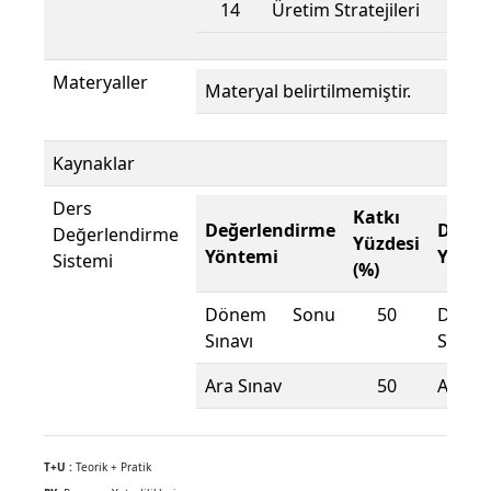
14
Üretim Stratejileri
Materyaller
Materyal belirtilmemiştir.
Kaynaklar
Ders
Katkı
Değerlendirme
Değer
Değerlendirme
Yüzdesi
Yöntemi
Yönte
Sistemi
(%)
Dönem Sonu
50
Döne
Sınavı
Sınavı
Ara Sınav
50
Ara Sı
T+U :
Teorik + Pratik