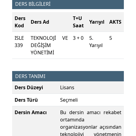
DERS BİLGİLERİ
Ders
T+U
Ders Ad
Yarıyıl
AKTS
Kod
Saat
ISLE
TEKNOLOJİ VE
3 + 0
5.
5
339
DEĞİŞİM
Yarıyıl
YÖNETİMİ
DERS TANIMI
Ders Düzeyi
Lisans
Ders Türü
Seçmeli
Dersin Amacı
Bu dersin amacı rekabet
ortamında
organizasyonlar açısından
teknolojiyi yönetmenin