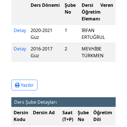
Ders Dönemi
Şube
Dersi Veren
No
Öğretim
Elemanı
Detay
2020-2021
1
İRFAN
Güz
ERTUĞRUL
Detay
2016-2017
2
MEVHİBE
Güz
TÜRKMEN
Yazdır
Ders Şube Detayları
Dersin
Dersin Ad
Saat
Şube
Öğretim
Şub
Kodu
(T+P)
No
Dili
Dön