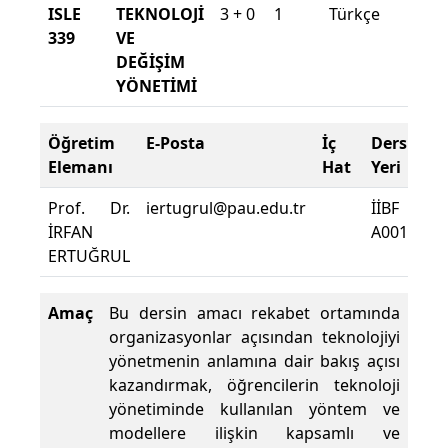
ISLE
TEKNOLOJİ
3 + 0
1
Türkçe
2020
339
VE
2021
DEĞİŞİM
Güz
YÖNETİMİ
Öğretim
E-Posta
İç
Ders
D
Elemanı
Hat
Yeri
Z
Prof. Dr.
iertugrul@pau.edu.tr
İİBF
D
İRFAN
A0016
D
ERTUĞRUL
Y
Amaç
Bu dersin amacı rekabet ortamında
organizasyonlar açısından teknolojiyi
yönetmenin anlamına dair bakış açısı
kazandırmak, öğrencilerin teknoloji
yönetiminde kullanılan yöntem ve
modellere ilişkin kapsamlı ve