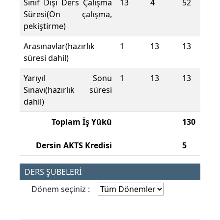
Sınıf Dışı Ders Çalışma
13
4
52
Süresi(Ön çalışma,
pekiştirme)
Arasınavlar(hazırlık
1
13
13
süresi dahil)
Yarıyıl Sonu
1
13
13
Sınavı(hazırlık süresi
dahil)
Toplam İş Yükü
130
Dersin AKTS Kredisi
5
DERS ŞUBELERİ
Dönem seçiniz :