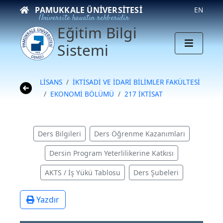
PAMUKKALE ÜNIVERSITESI
EN
Üniversite hayatın rehberidir
Eğitim Bilgi
Sistemi
LİSANS
İKTİSADİ VE İDARİ BİLİMLER FAKÜLTESİ
EKONOMİ BÖLÜMÜ
217 İKTİSAT
Ders Bilgileri
Ders Öğrenme Kazanımları
Dersin Program Yeterlilikerine Katkısı
AKTS / İş Yükü Tablosu
Ders Şubeleri
Yazdır