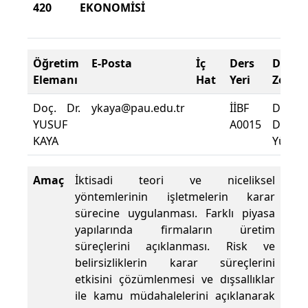
420
EKONOMİSİ
202
Yaz
Öğretim
E-Posta
İç
Ders
Deva
Elemanı
Hat
Yeri
Zorun
Doç. Dr.
ykaya@pau.edu.tr
İİBF
Dersin
YUSUF
A0015
Deva
KAYA
Yüzdes
Amaç
İktisadi teori ve niceliksel
yöntemlerinin işletmelerin karar
sürecine uygulanması. Farklı piyasa
yapılarında firmaların üretim
süreçlerini açıklanması. Risk ve
belirsizliklerin karar süreçlerini
etkisini çözümlenmesi ve dışsallıklar
ile kamu müdahalelerini açıklanarak