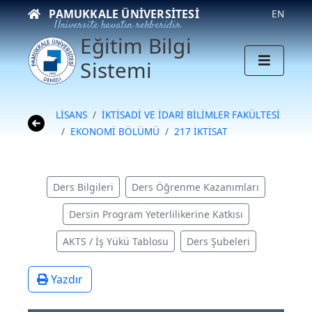
PAMUKKALE ÜNIVERSITESI
EN
Üniversite hayatın rehberidir
Eğitim Bilgi
Sistemi
LİSANS
İKTİSADİ VE İDARİ BİLİMLER FAKÜLTESİ
EKONOMİ BÖLÜMÜ
217 İKTİSAT
Ders Bilgileri
Ders Öğrenme Kazanımları
Dersin Program Yeterlilikerine Katkısı
AKTS / İş Yükü Tablosu
Ders Şubeleri
Yazdır