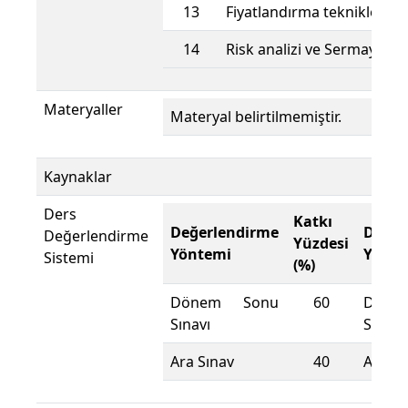
13
Fiyatlandırma teknikleri
14
Risk analizi ve Sermaye B
Materyaller
Materyal belirtilmemiştir.
Kaynaklar
Ders
Katkı
Değerlendirme
Değer
Değerlendirme
Yüzdesi
Yöntemi
Yönte
Sistemi
(%)
Dönem Sonu
60
Döne
Sınavı
Sınavı
Ara Sınav
40
Ara Sı