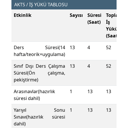
AKTS / İŞ YÜKÜ TABLOSU
Etkinlik
Sayısı
Süresi
Toplam
(Saat)
İş
Yükü
(Saat)
Ders Süresi(14
13
4
52
hafta/teorik+uygulama)
Sınıf Dışı Ders Çalışma
13
4
52
Süresi(Ön çalışma,
pekiştirme)
Arasınavlar(hazırlık
1
13
13
süresi dahil)
Yarıyıl Sonu
1
13
13
Sınavı(hazırlık süresi
dahil)