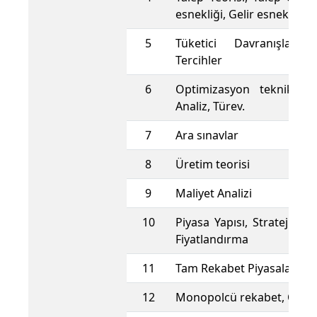
esnekliği, Gelir esnekliği
5
Tüketici Davranışları,
Tercihler
6
Optimizasyon teknikleri,
Analiz, Türev.
7
Ara sınavlar
8
Üretim teorisi
9
Maliyet Analizi
10
Piyasa Yapısı, Stratejik D
Fiyatlandırma
11
Tam Rekabet Piyasaları v
12
Monopolcü rekabet, Oligo