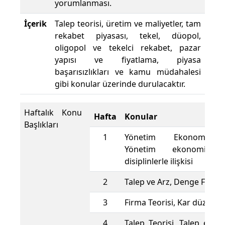
yorumlanması.
İçerik
Talep teorisi, üretim ve maliyetler, tam
rekabet piyasası, tekel, düopol,
oligopol ve tekelci rekabet, pazar
yapısı ve fiyatlama, piyasa
başarısızlıkları ve kamu müdahalesi
gibi konular üzerinde durulacaktır.
Haftalık Konu
Hafta
Konular
Başlıkları
1
Yönetim Ekonomisine
Yönetim ekonomisini
disiplinlerle ilişkisi
2
Talep ve Arz, Denge Fiyat 
3
Firma Teorisi, Kar düzeyler
4
Talep Teorisi, Talep esnekl