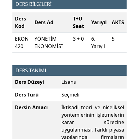
DERS BİLGİLERİ
Ders
T+U
Ders Ad
Yarıyıl
AKTS
Kod
Saat
EKON
YÖNETİM
3 + 0
6.
5
420
EKONOMİSİ
Yarıyıl
DERS TANIMI
Ders Düzeyi
Lisans
Ders Türü
Seçmeli
Dersin Amacı
İktisadi teori ve niceliksel
yöntemlerinin işletmelerin
karar sürecine
uygulanması. Farklı piyasa
yapılarında firmaların