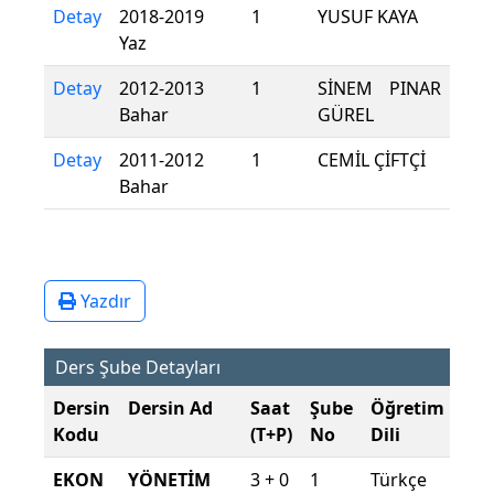
Detay
2018-2019
1
YUSUF KAYA
Yaz
Detay
2012-2013
1
SİNEM PINAR
Bahar
GÜREL
Detay
2011-2012
1
CEMİL ÇİFTÇİ
Bahar
Yazdır
Ders Şube Detayları
Dersin
Dersin Ad
Saat
Şube
Öğretim
Şu
Kodu
(T+P)
No
Dili
Dö
EKON
YÖNETİM
3 + 0
1
Türkçe
202