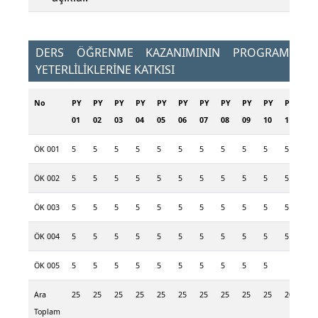
DERS ÖĞRENME KAZANIMININ PROGRAM
YETERLİLİKLERİNE KATKISI
No
PY
PY
PY
PY
PY
PY
PY
PY
PY
PY
PY
PY
01
02
03
04
05
06
07
08
09
10
11
12
ÖK 001
5
5
5
5
5
5
5
5
5
5
5
5
ÖK 002
5
5
5
5
5
5
5
5
5
5
5
ÖK 003
5
5
5
5
5
5
5
5
5
5
5
5
ÖK 004
5
5
5
5
5
5
5
5
5
5
5
5
ÖK 005
5
5
5
5
5
5
5
5
5
5
5
Ara
25
25
25
25
25
25
25
25
25
25
20
20
Toplam