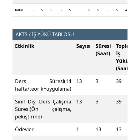
Katkı
5
5
5
5
5
5
5
5
5
5
4
4
AKTS / İŞ YÜKÜ TABLOSU
Etkinlik
Sayısı
Süresi
Toplam
(Saat)
İş
Yükü
(Saat)
Ders Süresi(14
13
3
39
hafta/teorik+uygulama)
Sınıf Dışı Ders Çalışma
13
3
39
Süresi(Ön çalışma,
pekiştirme)
Ödevler
1
13
13