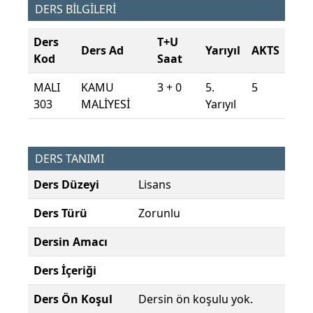
DERS BİLGİLERİ
Ders
T+U
Ders Ad
Yarıyıl
AKTS
Kod
Saat
MALI
KAMU
3 + 0
5.
5
303
MALİYESİ
Yarıyıl
DERS TANIMI
Ders Düzeyi
Lisans
Ders Türü
Zorunlu
Dersin Amacı
Ders İçeriği
Ders Ön Koşul
Dersin ön koşulu yok.