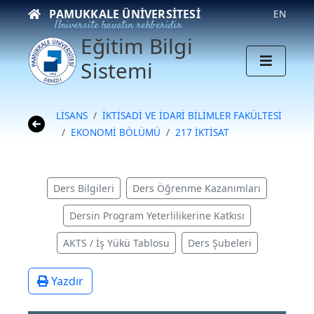
PAMUKKALE ÜNIVERSITESI
EN
Üniversite hayatın rehberidir
Eğitim Bilgi
Sistemi
LİSANS
İKTİSADİ VE İDARİ BİLİMLER FAKÜLTESİ
EKONOMİ BÖLÜMÜ
217 İKTİSAT
Ders Bilgileri
Ders Öğrenme Kazanımları
Dersin Program Yeterlilikerine Katkısı
AKTS / İş Yükü Tablosu
Ders Şubeleri
Yazdır