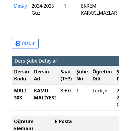
Detay
2024-2025
1
EKREM
Güz
KARAYILMAZLAR
Yazdır
Ders Şube Detayları
Dersin
Dersin
Saat
Şube
Öğretim
Şube
Kodu
Ad
(T+P)
No
Dili
Döne
MALI
KAMU
3 + 0
1
Türkçe
2024-
303
MALİYESİ
2025
Güz
Öğretim
E-Posta
İç
Elemanı
Hat