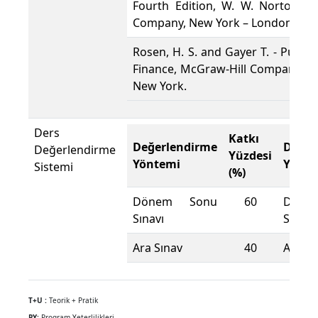
Fourth Edition, W. W. Norton &
Company, New York – London.
Rosen, H. S. and Gayer T. - Public
Finance, McGraw-Hill Companies,
New York.
Ders
Katkı
Değerlendirme
Değer
Değerlendirme
Yüzdesi
Yöntemi
Yönte
Sistemi
(%)
Dönem Sonu
60
Döne
Sınavı
Sınavı
Ara Sınav
40
Ara Sı
T+U :
Teorik + Pratik
PY:
Program Yeterlilikleri