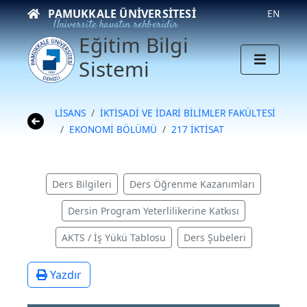
PAMUKKALE ÜNIVERSITESI
EN
Üniversite hayatın rehberidir
Eğitim Bilgi
Sistemi
LİSANS
İKTİSADİ VE İDARİ BİLİMLER FAKÜLTESİ
EKONOMİ BÖLÜMÜ
217 İKTİSAT
Ders Bilgileri
Ders Öğrenme Kazanımları
Dersin Program Yeterlilikerine Katkısı
AKTS / İş Yükü Tablosu
Ders Şubeleri
Yazdır