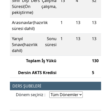
Sınıf Dışı Ders Çalışma
13
4
52
Süresi(Ön çalışma,
pekiştirme)
Arasınavlar(hazırlık
1
13
13
süresi dahil)
Yarıyıl Sonu
1
13
13
Sınavı(hazırlık süresi
dahil)
Toplam İş Yükü
130
Dersin AKTS Kredisi
5
DERS ŞUBELERİ
Dönem seçiniz :