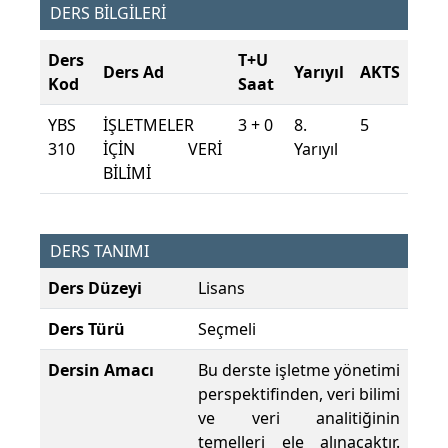
DERS BİLGİLERİ
Ders
T+U
Ders Ad
Yarıyıl
AKTS
Kod
Saat
YBS
İŞLETMELER
3 + 0
8.
5
310
İÇİN VERİ
Yarıyıl
BİLİMİ
DERS TANIMI
Ders Düzeyi
Lisans
Ders Türü
Seçmeli
Dersin Amacı
Bu derste işletme yönetimi
perspektifinden, veri bilimi
ve veri analitiğinin
temelleri ele alınacaktır.