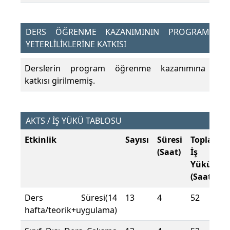
DERS ÖĞRENME KAZANIMININ PROGRAM
YETERLİLİKLERİNE KATKISI
Derslerin program öğrenme kazanımına
katkısı girilmemiş.
AKTS / İŞ YÜKÜ TABLOSU
Etkinlik
Sayısı
Süresi
Toplam
(Saat)
İş
Yükü
(Saat)
Ders Süresi(14
13
4
52
hafta/teorik+uygulama)