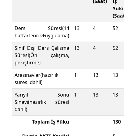
(Saat)
İş
Yükü
(Saat)
Ders Süresi(14
13
4
52
hafta/teorik+uygulama)
Sınıf Dışı Ders Çalışma
13
4
52
Süresi(Ön çalışma,
pekiştirme)
Arasınavlar(hazırlık
1
13
13
süresi dahil)
Yarıyıl Sonu
1
13
13
Sınavı(hazırlık süresi
dahil)
Toplam İş Yükü
130