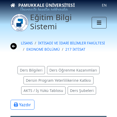
PAMUKKALE ÜNIVERSITESI
EN
Üniversite hayatın rehberidir
Eğitim Bilgi
Sistemi
LİSANS
İKTİSADİ VE İDARİ BİLİMLER FAKÜLTESİ
EKONOMİ BÖLÜMÜ
217 İKTİSAT
Ders Bilgileri
Ders Öğrenme Kazanımları
Dersin Program Yeterlilikerine Katkısı
AKTS / İş Yükü Tablosu
Ders Şubeleri
Yazdır