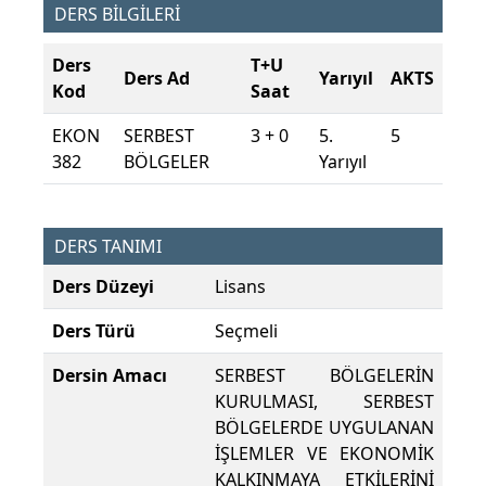
DERS BİLGİLERİ
Ders
T+U
Ders Ad
Yarıyıl
AKTS
Kod
Saat
EKON
SERBEST
3 + 0
5.
5
382
BÖLGELER
Yarıyıl
DERS TANIMI
Ders Düzeyi
Lisans
Ders Türü
Seçmeli
Dersin Amacı
SERBEST BÖLGELERİN
KURULMASI, SERBEST
BÖLGELERDE UYGULANAN
İŞLEMLER VE EKONOMİK
KALKINMAYA ETKİLERİNİ