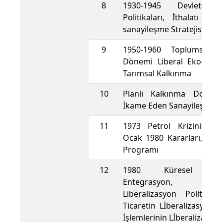
8
1930-1945 Devletçi 
Politikaları, İthalatı İ
sanayileşme Stratejisi
9
1950-1960 Toplumsal 
Dönemi Liberal Ekonomi
Tarımsal Kalkınma
10
Planlı Kalkınma Dönemi
İkame Eden Sanayileşme Str
11
1973 Petrol Kriziniin Et
Ocak 1980 Kararları, Des
Programı
12
1980 Küresel Eko
Entegrasyon, Fi
Liberalizasyon Politikal
Ticaretin Lİberalizasyonu
İşlemlerinin Lİberalizasyo