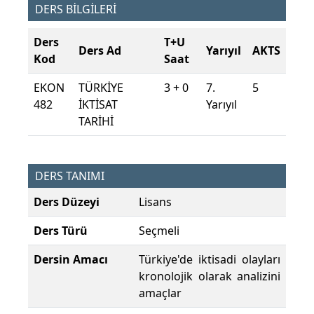
DERS BİLGİLERİ
Ders
T+U
Ders Ad
Yarıyıl
AKTS
Kod
Saat
EKON
TÜRKİYE
3 + 0
7.
5
482
İKTİSAT
Yarıyıl
TARİHİ
DERS TANIMI
Ders Düzeyi
Lisans
Ders Türü
Seçmeli
Dersin Amacı
Türkiye'de iktisadi olayları
kronolojik olarak analizini
amaçlar