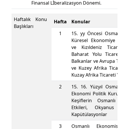
Finansal Lİberalizasyon Dönemi.
Haftalık Konu
Hafta
Konular
Başlıkları
1
15. yy Öncesi Osmanlı E
Küresel Ekonomiye Etkile
ve Kızıldeniz Ticareti
Baharat Yolu Ticareti, K
Balkanlar ve Avrupa Ticare
ve Kuzey Afrika Ticareti 
Kuzay Afrika Ticareti Yönv
2
15. 16. Yüzyıl Osmanlı 
Ekonomi Politik Kurumları
Keşiflerin Osmanlı Eko
Etkileri, Okyanus Tic
Kapütülasyonlar
3
Osmanlı Ekonomisinde