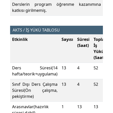
Derslerin program öğrenme kazanımına
katkısı girilmemiş.
AKTS / İŞ YÜKÜ TABLOSU
Etkinlik
Sayısı
Süresi
Toplam
(Saat)
İş
Yükü
(Saat)
Ders Süresi(14
13
4
52
hafta/teorik+uygulama)
Sınıf Dışı Ders Çalışma
13
4
52
Süresi(Ön çalışma,
pekiştirme)
Arasınavlar(hazırlık
1
13
13
süresi dahil)