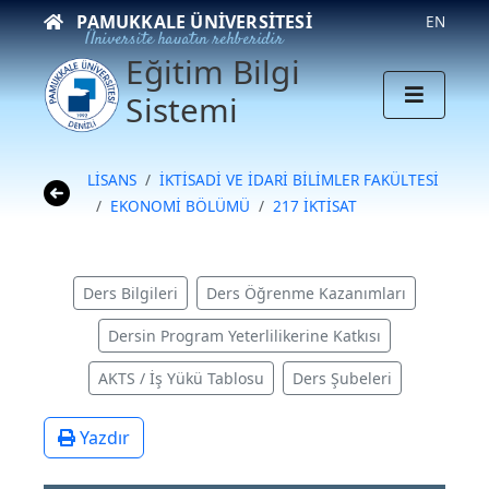
PAMUKKALE ÜNIVERSITESI
EN
Üniversite hayatın rehberidir
Eğitim Bilgi
Sistemi
LİSANS
İKTİSADİ VE İDARİ BİLİMLER FAKÜLTESİ
EKONOMİ BÖLÜMÜ
217 İKTİSAT
Ders Bilgileri
Ders Öğrenme Kazanımları
Dersin Program Yeterlilikerine Katkısı
AKTS / İş Yükü Tablosu
Ders Şubeleri
Yazdır