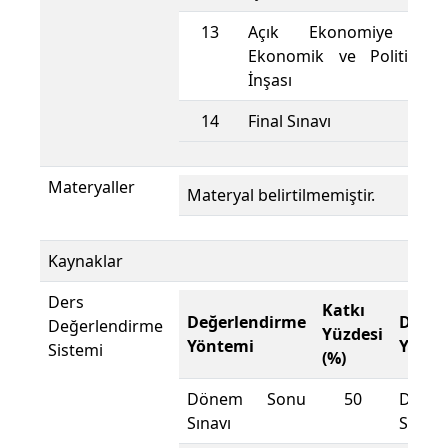
13
Açık Ekonomiye Ente
Ekonomik ve Politik Ku
İnşası
14
Final Sınavı
Materyaller
Materyal belirtilmemiştir.
Kaynaklar
Ders
Katkı
Değerlendirme
Değer
Değerlendirme
Yüzdesi
Yöntemi
Yönte
Sistemi
(%)
Dönem Sonu
50
Döne
Sınavı
Sınavı