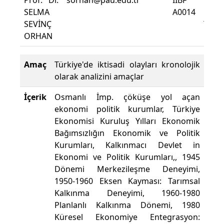
Prof. Dr.
sorhan@pau.edu.tr
İİBF
Ders
SELMA
A0014
Dev
SEVİNÇ
Yüzde
ORHAN
Amaç
Türkiye'de iktisadi olayları kronolojik
olarak analizini amaçlar
İçerik
Osmanlı İmp. çöküşe yol açan
ekonomi politik kurumlar, Türkiye
Ekonomisi Kuruluş Yılları Ekonomik
Bağımsızlığın Ekonomik ve Politik
Kurumları, Kalkınmacı Devlet in
Ekonomi ve Politik Kurumları,, 1945
Dönemi Merkezileşme Deneyimi,
1950-1960 Eksen Kayması: Tarımsal
Kalkınma Deneyimi, 1960-1980
Planlanlı Kalkınma Dönemi, 1980
Küresel Ekonomiye Entegrasyon: