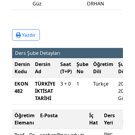
Güz
ORHAN
Yazdır
Ders Şube Detayları
Dersin
Dersin
Saat
Şube
Öğretim
Şube
Kodu
Ad
(T+P)
No
Dili
Dönem
EKON
TÜRKİYE
3 + 0
1
Türkçe
2024-
482
İKTİSAT
2025
TARİHİ
Güz
Öğretim
E-Posta
İç
Ders
Dev
Elemanı
Hat
Yeri
Zoru