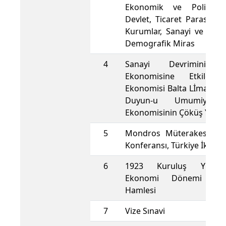
Ekonomik ve Politik 
Devlet, Ticaret Parasal v
Kurumlar, Sanayi ve Üreti
Demografik Miras
4
Sanayi Devriminin 
Ekonomisine Etkileri
Ekonomisi Balta Lİmanı An
Duyun-u Umumiye, 
Ekonomisinin Çöküş Yılları
5
Mondros Müterakesi Loz
Konferansı, Türkiye İktisa
6
1923 Kuruluş Yılları
Ekonomi Dönemi Sana
Hamlesi
7
Vize Sınavi