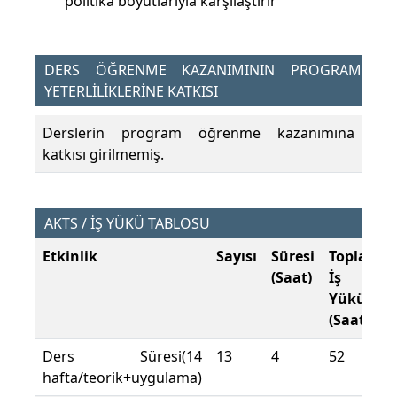
politika boyutlarıyla karşılaştırır
DERS ÖĞRENME KAZANIMININ PROGRAM
YETERLİLİKLERİNE KATKISI
Derslerin program öğrenme kazanımına
katkısı girilmemiş.
AKTS / İŞ YÜKÜ TABLOSU
Etkinlik
Sayısı
Süresi
Toplam
(Saat)
İş
Yükü
(Saat)
Ders Süresi(14
13
4
52
hafta/teorik+uygulama)