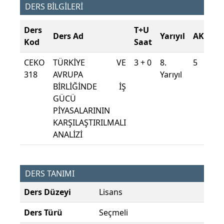
DERS BİLGİLERİ
Ders
T+U
Ders Ad
Yarıyıl
AKTS
Kod
Saat
CEKO
TÜRKİYE VE
3 + 0
8.
5
318
AVRUPA
Yarıyıl
BİRLİĞİNDE İŞ
GÜCÜ
PİYASALARININ
KARŞILAŞTIRILMALI
ANALİZİ
DERS TANIMI
Ders Düzeyi
Lisans
Ders Türü
Seçmeli