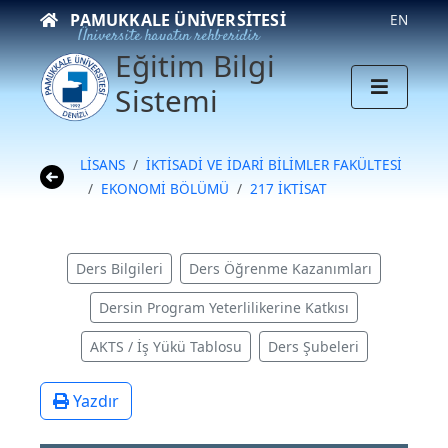
PAMUKKALE ÜNIVERSITESI
EN
Üniversite hayatın rehberidir
Eğitim Bilgi
Sistemi
LİSANS
İKTİSADİ VE İDARİ BİLİMLER FAKÜLTESİ
EKONOMİ BÖLÜMÜ
217 İKTİSAT
Ders Bilgileri
Ders Öğrenme Kazanımları
Dersin Program Yeterlilikerine Katkısı
AKTS / İş Yükü Tablosu
Ders Şubeleri
Yazdır