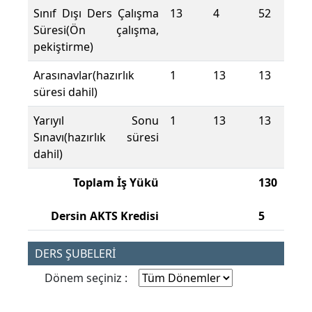
Sınıf Dışı Ders Çalışma
13
4
52
Süresi(Ön çalışma,
pekiştirme)
Arasınavlar(hazırlık
1
13
13
süresi dahil)
Yarıyıl Sonu
1
13
13
Sınavı(hazırlık süresi
dahil)
Toplam İş Yükü
130
Dersin AKTS Kredisi
5
DERS ŞUBELERİ
Dönem seçiniz :