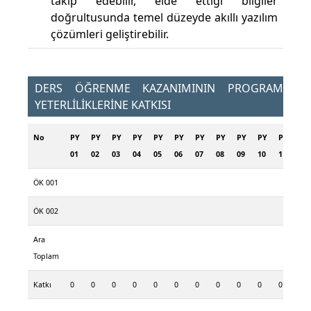
takip edebilir, elde ettiği bilgiler
doğrultusunda temel düzeyde akıllı yazılım
çözümleri geliştirebilir.
DERS ÖĞRENME KAZANIMININ PROGRAM
YETERLİLİKLERİNE KATKISI
No
PY
PY
PY
PY
PY
PY
PY
PY
PY
PY
PY
PY
01
02
03
04
05
06
07
08
09
10
11
12
ÖK 001
ÖK 002
Ara
Toplam
Katkı
0
0
0
0
0
0
0
0
0
0
0
0