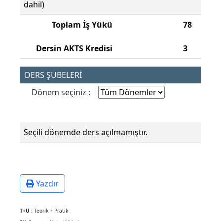
dahil)
Toplam İş Yükü
78
Dersin AKTS Kredisi
3
DERS ŞUBELERİ
Dönem seçiniz :
Seçili dönemde ders açılmamıştır.
Yazdır
T+U :
Teorik + Pratik