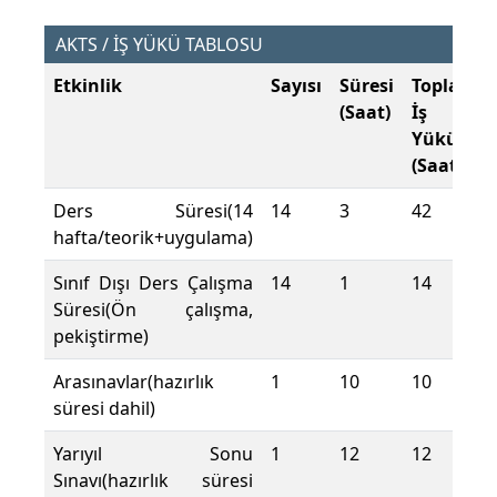
AKTS / İŞ YÜKÜ TABLOSU
Etkinlik
Sayısı
Süresi
Toplam
(Saat)
İş
Yükü
(Saat)
Ders Süresi(14
14
3
42
hafta/teorik+uygulama)
Sınıf Dışı Ders Çalışma
14
1
14
Süresi(Ön çalışma,
pekiştirme)
Arasınavlar(hazırlık
1
10
10
süresi dahil)
Yarıyıl Sonu
1
12
12
Sınavı(hazırlık süresi