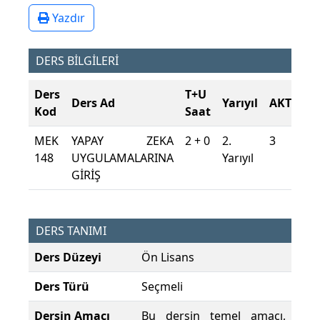
Yazdır
DERS BİLGİLERİ
Ders
T+U
Ders Ad
Yarıyıl
AKTS
Kod
Saat
MEK
YAPAY ZEKA
2 + 0
2.
3
148
UYGULAMALARINA
Yarıyıl
GİRİŞ
DERS TANIMI
Ders Düzeyi
Ön Lisans
Ders Türü
Seçmeli
Dersin Amacı
Bu dersin temel amacı,