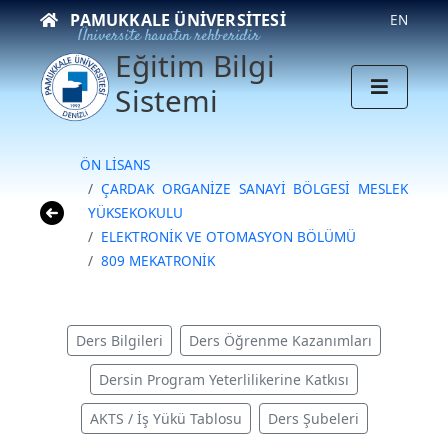
PAMUKKALE ÜNIVERSITESI
EN
Üniversite hayatın rehberidir
Eğitim Bilgi
Sistemi
ÖN LİSANS
ÇARDAK ORGANİZE SANAYİ BÖLGESİ MESLEK
YÜKSEKOKULU
ELEKTRONİK VE OTOMASYON BÖLÜMÜ
809 MEKATRONİK
Ders Bilgileri
Ders Öğrenme Kazanımları
Dersin Program Yeterlilikerine Katkısı
AKTS / İş Yükü Tablosu
Ders Şubeleri