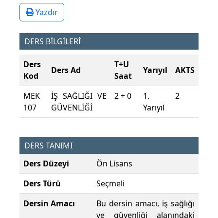
Yazdır
DERS BİLGİLERİ
Ders
T+U
Ders Ad
Yarıyıl
AKTS
Kod
Saat
MEK
İŞ SAĞLIĞI VE
2 + 0
1.
2
107
GÜVENLİĞİ
Yarıyıl
DERS TANIMI
Ders Düzeyi
Ön Lisans
Ders Türü
Seçmeli
Dersin Amacı
Bu dersin amacı, iş sağlığı
ve güvenliği alanındaki