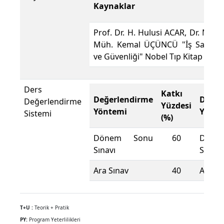
Kaynaklar
Prof. Dr. H. Hulusi ACAR, Dr. Mak.
Müh. Kemal ÜÇÜNCÜ "İş Sağlığı
ve Güvenliği" Nobel Tıp Kitap Evi
Ders
Katkı
Değerlendirme
Değer
Değerlendirme
Yüzdesi
Yöntemi
Yönte
Sistemi
(%)
Dönem Sonu
60
Döne
Sınavı
Sınavı
Ara Sınav
40
Ara Sı
T+U :
Teorik + Pratik
PY:
Program Yeterlilikleri