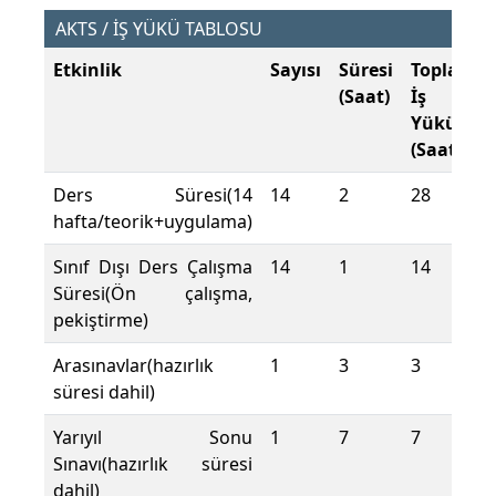
AKTS / İŞ YÜKÜ TABLOSU
Etkinlik
Sayısı
Süresi
Toplam
(Saat)
İş
Yükü
(Saat)
Ders Süresi(14
14
2
28
hafta/teorik+uygulama)
Sınıf Dışı Ders Çalışma
14
1
14
Süresi(Ön çalışma,
pekiştirme)
Arasınavlar(hazırlık
1
3
3
süresi dahil)
Yarıyıl Sonu
1
7
7
Sınavı(hazırlık süresi
dahil)