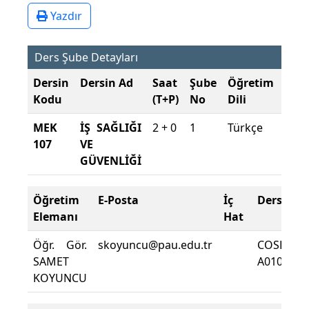
Yazdır
Ders Şube Detayları
Dersin
Dersin Ad
Saat
Şube
Öğretim
Şub
Kodu
(T+P)
No
Dili
Dön
MEK
İŞ SAĞLIĞI
2 + 0
1
Türkçe
2025
107
VE
202
GÜVENLİĞİ
Güz
Öğretim
E-Posta
İç
Ders Yeri
Elemanı
Hat
Öğr. Gör.
skoyuncu@pau.edu.tr
COSBMY
SAMET
A0107
KOYUNCU