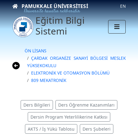
PAMUKKALE ÜNIVERSITESI
EN
Üniversite hayatın rehberidir
Eğitim Bilgi
Sistemi
ÖN LİSANS
ÇARDAK ORGANİZE SANAYİ BÖLGESİ MESLEK
YÜKSEKOKULU
ELEKTRONİK VE OTOMASYON BÖLÜMÜ
809 MEKATRONİK
Ders Bilgileri
Ders Öğrenme Kazanımları
Dersin Program Yeterlilikerine Katkısı
AKTS / İş Yükü Tablosu
Ders Şubeleri