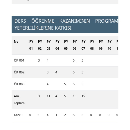
DERS ÖĞRENME KAZANIMININ PROGRAM
YETERLİLİKLERİNE KATKISI
No
PY
PY
PY
PY
PY
PY
PY
PY
PY
PY
PY
PY
01
02
03
04
05
06
07
08
09
10
11
12
ÖK 001
3
4
5
5
ÖK 002
3
4
5
5
4
ÖK 003
4
5
5
5
5
Ara
3
11
4
5
15
15
9
Toplam
Katkı
0
1
4
1
2
5
5
0
0
0
0
3