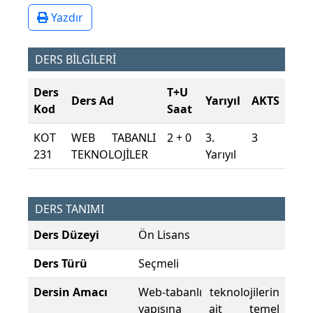
Yazdır
DERS BİLGİLERİ
Ders
T+U
Ders Ad
Yarıyıl
AKTS
Kod
Saat
KOT
WEB TABANLI
2 + 0
3.
3
231
TEKNOLOJİLER
Yarıyıl
DERS TANIMI
Ders Düzeyi
Ön Lisans
Ders Türü
Seçmeli
Dersin Amacı
Web-tabanlı teknolojilerin
yapısına ait temel