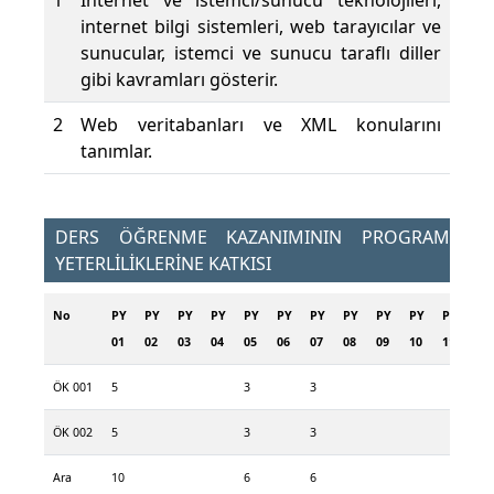
1
İnternet ve istemci/sunucu teknolojileri,
internet bilgi sistemleri, web tarayıcılar ve
sunucular, istemci ve sunucu taraflı diller
gibi kavramları gösterir.
2
Web veritabanları ve XML konularını
tanımlar.
DERS ÖĞRENME KAZANIMININ PROGRAM
YETERLİLİKLERİNE KATKISI
No
PY
PY
PY
PY
PY
PY
PY
PY
PY
PY
PY
PY
01
02
03
04
05
06
07
08
09
10
11
12
ÖK 001
5
3
3
ÖK 002
5
3
3
Ara
10
6
6