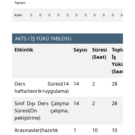
Toplam
Katkı
5
0
0
0
3
0
3
0
0
0
0
0
AKTS / İŞ YÜKÜ TABLOSU
Etkinlik
Sayısı
Süresi
Toplam
(Saat)
İş
Yükü
(Saat)
Ders Süresi(14
14
2
28
hafta/teorik+uygulama)
Sınıf Dışı Ders Çalışma
14
2
28
Süresi(Ön çalışma,
pekiştirme)
Arasınavlar(hazırlık
1
10
10