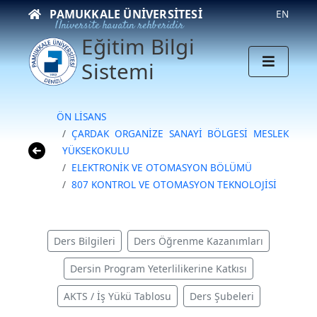
PAMUKKALE ÜNIVERSITESI
EN
Üniversite hayatın rehberidir
Eğitim Bilgi
Sistemi
ÖN LİSANS
ÇARDAK ORGANİZE SANAYİ BÖLGESİ MESLEK
YÜKSEKOKULU
ELEKTRONİK VE OTOMASYON BÖLÜMÜ
807 KONTROL VE OTOMASYON TEKNOLOJİSİ
Ders Bilgileri
Ders Öğrenme Kazanımları
Dersin Program Yeterlilikerine Katkısı
AKTS / İş Yükü Tablosu
Ders Şubeleri