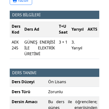
Yazdır
DERS BİLGİLERİ
Ders
T+U
Ders Ad
Yarıyıl
AKTS
Kod
Saat
AEK
GÜNEŞ ENERJİSİ
3 + 1
3.
245
İLE ELEKTRİK
Yarıyıl
ÜRETİMİ
DERS TANIMI
Ders Düzeyi
Ön Lisans
Ders Türü
Zorunlu
Dersin Amacı
Bu ders ile öğrencilere;
güneş enerjisinden