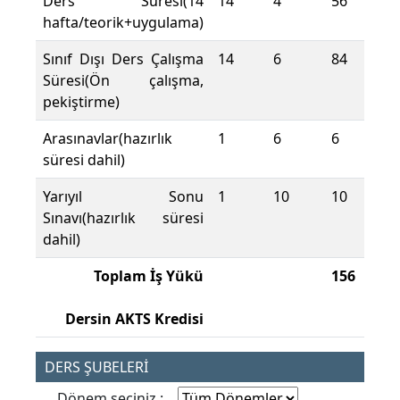
Ders Süresi(14
14
4
56
hafta/teorik+uygulama)
Sınıf Dışı Ders Çalışma
14
6
84
Süresi(Ön çalışma,
pekiştirme)
Arasınavlar(hazırlık
1
6
6
süresi dahil)
Yarıyıl Sonu
1
10
10
Sınavı(hazırlık süresi
dahil)
Toplam İş Yükü
156
Dersin AKTS Kredisi
DERS ŞUBELERİ
Dönem seçiniz :