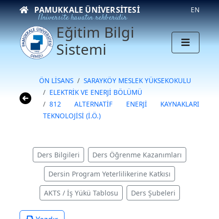
PAMUKKALE ÜNIVERSITESI
EN
Üniversite hayatın rehberidir
Eğitim Bilgi
Sistemi
ÖN LİSANS
SARAYKÖY MESLEK YÜKSEKOKULU
ELEKTRİK VE ENERJİ BÖLÜMÜ
812 ALTERNATİF ENERJİ KAYNAKLARI
TEKNOLOJİSİ (İ.Ö.)
Ders Bilgileri
Ders Öğrenme Kazanımları
Dersin Program Yeterlilikerine Katkısı
AKTS / İş Yükü Tablosu
Ders Şubeleri