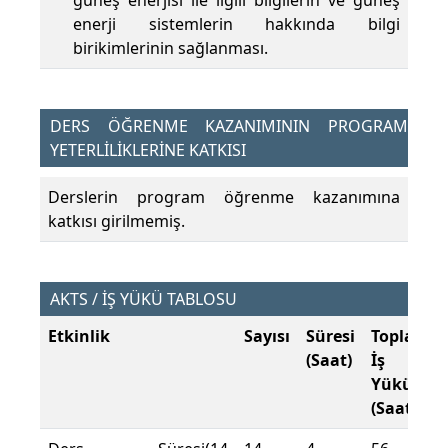
güneş enerjisi ile ilgili bilgilerin ve güneş
enerji sistemlerin hakkında bilgi
birikimlerinin sağlanması.
DERS ÖĞRENME KAZANIMININ PROGRAM
YETERLİLİKLERİNE KATKISI
Derslerin program öğrenme kazanımına
katkısı girilmemiş.
AKTS / İŞ YÜKÜ TABLOSU
Etkinlik
Sayısı
Süresi
Toplam
(Saat)
İş
Yükü
(Saat)