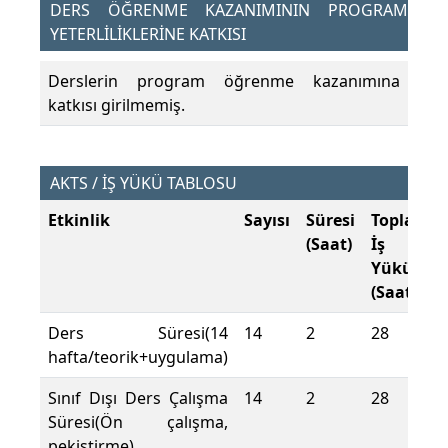
DERS ÖĞRENME KAZANIMININ PROGRAM
YETERLİLİKLERİNE KATKISI
Derslerin program öğrenme kazanımına
katkısı girilmemiş.
AKTS / İŞ YÜKÜ TABLOSU
Etkinlik
Sayısı
Süresi
Toplam
(Saat)
İş
Yükü
(Saat)
Ders Süresi(14
14
2
28
hafta/teorik+uygulama)
Sınıf Dışı Ders Çalışma
14
2
28
Süresi(Ön çalışma,
pekiştirme)