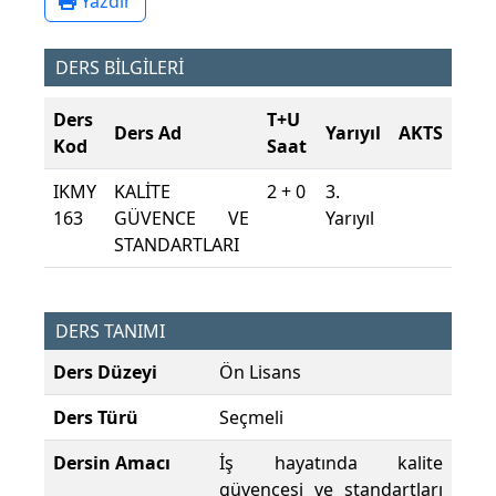
Yazdır
DERS BİLGİLERİ
Ders
T+U
Ders Ad
Yarıyıl
AKTS
Kod
Saat
IKMY
KALİTE
2 + 0
3.
163
GÜVENCE VE
Yarıyıl
STANDARTLARI
DERS TANIMI
Ders Düzeyi
Ön Lisans
Ders Türü
Seçmeli
Dersin Amacı
İş hayatında kalite
güvencesi ve standartları