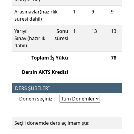
Arasınavlar(hazırlık
1
9
9
süresi dahil)
Yarıyıl Sonu
1
13
13
Sınavı(hazırlık süresi
dahil)
Toplam İş Yükü
78
Dersin AKTS Kredisi
DERS ŞUBELERİ
Dönem seçiniz :
Seçili dönemde ders açılmamıştır.