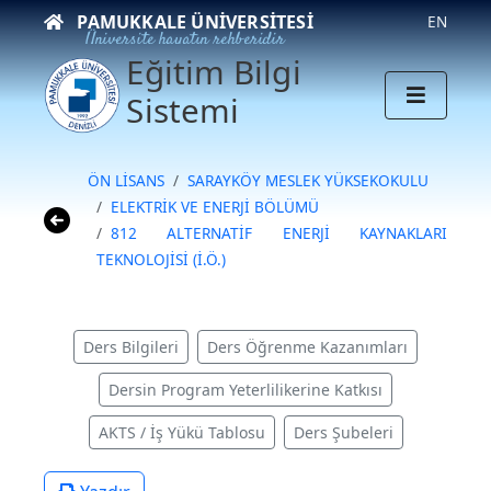
PAMUKKALE ÜNIVERSITESI
EN
Üniversite hayatın rehberidir
Eğitim Bilgi
Sistemi
ÖN LİSANS
SARAYKÖY MESLEK YÜKSEKOKULU
ELEKTRİK VE ENERJİ BÖLÜMÜ
812 ALTERNATİF ENERJİ KAYNAKLARI
TEKNOLOJİSİ (İ.Ö.)
Ders Bilgileri
Ders Öğrenme Kazanımları
Dersin Program Yeterlilikerine Katkısı
AKTS / İş Yükü Tablosu
Ders Şubeleri