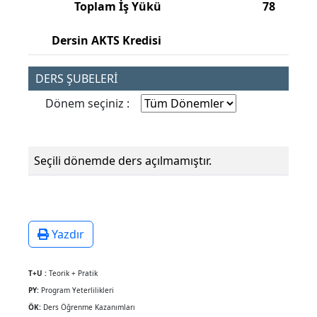
Toplam İş Yükü
78
Dersin AKTS Kredisi
DERS ŞUBELERİ
Dönem seçiniz :
Seçili dönemde ders açılmamıştır.
Yazdır
T+U :
Teorik + Pratik
PY:
Program Yeterlilikleri
ÖK:
Ders Öğrenme Kazanımları