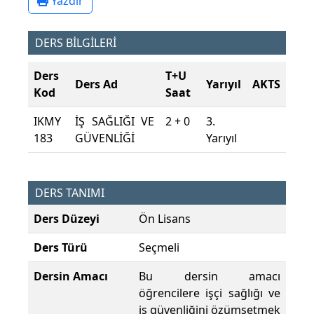
Yazdır
DERS BİLGİLERİ
Ders
T+U
Ders Ad
Yarıyıl
AKTS
Kod
Saat
IKMY
İŞ SAĞLIĞI VE
2 + 0
3.
183
GÜVENLİĞİ
Yarıyıl
DERS TANIMI
Ders Düzeyi
Ön Lisans
Ders Türü
Seçmeli
Dersin Amacı
Bu dersin amacı
öğrencilere işçi sağlığı ve
iş güvenliğini özümsetmek