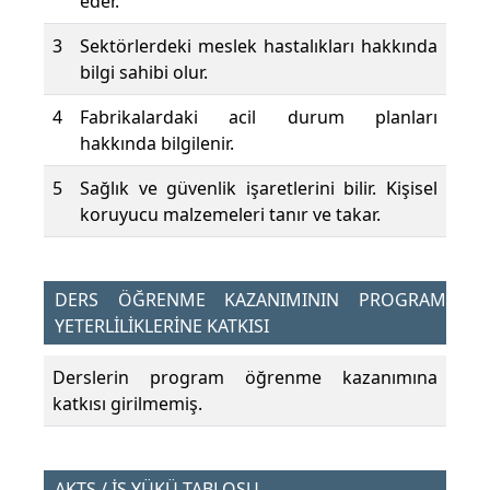
eder.
3
Sektörlerdeki meslek hastalıkları hakkında
bilgi sahibi olur.
4
Fabrikalardaki acil durum planları
hakkında bilgilenir.
5
Sağlık ve güvenlik işaretlerini bilir. Kişisel
koruyucu malzemeleri tanır ve takar.
DERS ÖĞRENME KAZANIMININ PROGRAM
YETERLİLİKLERİNE KATKISI
Derslerin program öğrenme kazanımına
katkısı girilmemiş.
AKTS / İŞ YÜKÜ TABLOSU