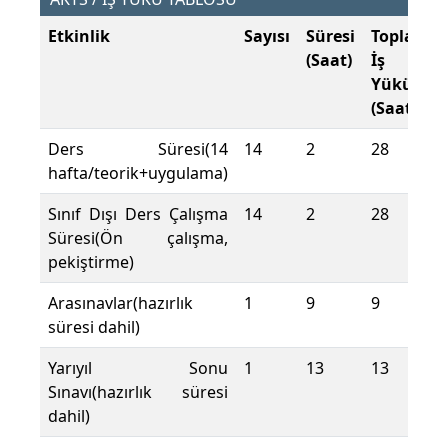
Etkinlik
Sayısı
Süresi
Toplam
(Saat)
İş
Yükü
(Saat)
Ders Süresi(14
14
2
28
hafta/teorik+uygulama)
Sınıf Dışı Ders Çalışma
14
2
28
Süresi(Ön çalışma,
pekiştirme)
Arasınavlar(hazırlık
1
9
9
süresi dahil)
Yarıyıl Sonu
1
13
13
Sınavı(hazırlık süresi
dahil)