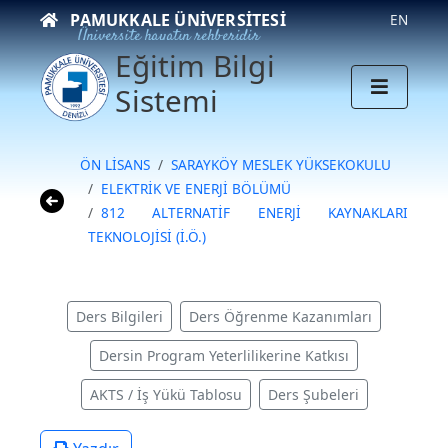
PAMUKKALE ÜNIVERSITESI
EN
Üniversite hayatın rehberidir
Eğitim Bilgi
Sistemi
ÖN LİSANS
SARAYKÖY MESLEK YÜKSEKOKULU
ELEKTRİK VE ENERJİ BÖLÜMÜ
812 ALTERNATİF ENERJİ KAYNAKLARI
TEKNOLOJİSİ (İ.Ö.)
Ders Bilgileri
Ders Öğrenme Kazanımları
Dersin Program Yeterlilikerine Katkısı
AKTS / İş Yükü Tablosu
Ders Şubeleri