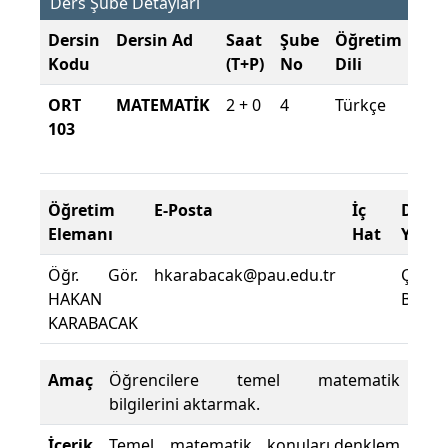
Ders Şube Detayları
Dersin
Dersin Ad
Saat
Şube
Öğretim
Şub
Kodu
(T+P)
No
Dili
Dö
ORT
MATEMATİK
2 + 0
4
Türkçe
202
103
202
Güz
Öğretim
E-Posta
İç
Ders
Elemanı
Hat
Yeri
Öğr. Gör.
hkarabacak@pau.edu.tr
ÇAMY
HAKAN
B0005
KARABACAK
Amaç
Öğrencilere temel matematik
bilgilerini aktarmak.
İçerik
Temel matematik konuları,denklem