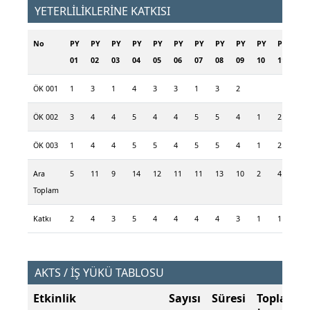
YETERLİLİKLERİNE KATKISI
No
PY
PY
PY
PY
PY
PY
PY
PY
PY
PY
PY
PY
01
02
03
04
05
06
07
08
09
10
11
12
ÖK 001
1
3
1
4
3
3
1
3
2
3
ÖK 002
3
4
4
5
4
4
5
5
4
1
2
4
ÖK 003
1
4
4
5
5
4
5
5
4
1
2
3
Ara
5
11
9
14
12
11
11
13
10
2
4
10
Toplam
Katkı
2
4
3
5
4
4
4
4
3
1
1
3
AKTS / İŞ YÜKÜ TABLOSU
Etkinlik
Sayısı
Süresi
Toplam