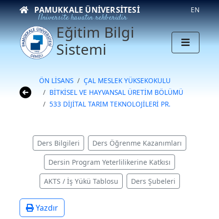
PAMUKKALE ÜNIVERSITESI
EN
Üniversite hayatın rehberidir
Eğitim Bilgi
Sistemi
ÖN LİSANS
ÇAL MESLEK YÜKSEKOKULU
BİTKİSEL VE HAYVANSAL ÜRETİM BÖLÜMÜ
533 DİJİTAL TARIM TEKNOLOJİLERİ PR.
Ders Bilgileri
Ders Öğrenme Kazanımları
Dersin Program Yeterlilikerine Katkısı
AKTS / İş Yükü Tablosu
Ders Şubeleri
Yazdır