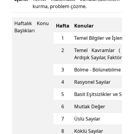
kurma, problem çözme.
Haftalık Konu
Hafta
Konular
Başlıkları
1
Temel Bilgiler ve İşlem Yet
2
Temel Kavramlar ( Raka
Ardışık Sayılar, Faktöriyel )
3
Bölme - Bölünebilme
4
Rasyonel Sayılar
5
Basit Eşitsizlikler ve Sıral
6
Mutlak Değer
7
Üslü Sayılar
8
Köklü Sayılar