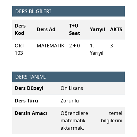
DERS BİLGİLERİ
Ders
T+U
Ders Ad
Yarıyıl
AKTS
Kod
Saat
ORT
MATEMATİK
2 + 0
1.
3
103
Yarıyıl
DERS TANIMI
Ders Düzeyi
Ön Lisans
Ders Türü
Zorunlu
Dersin Amacı
Öğrencilere temel
matematik bilgilerini
aktarmak.