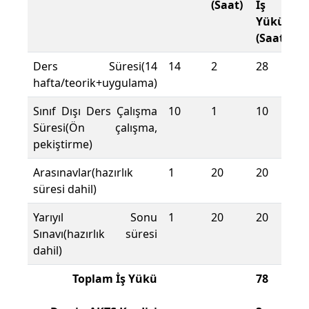
(Saat)
İş
Yükü
(Saat)
Ders Süresi(14
14
2
28
hafta/teorik+uygulama)
Sınıf Dışı Ders Çalışma
10
1
10
Süresi(Ön çalışma,
pekiştirme)
Arasınavlar(hazırlık
1
20
20
süresi dahil)
Yarıyıl Sonu
1
20
20
Sınavı(hazırlık süresi
dahil)
Toplam İş Yükü
78