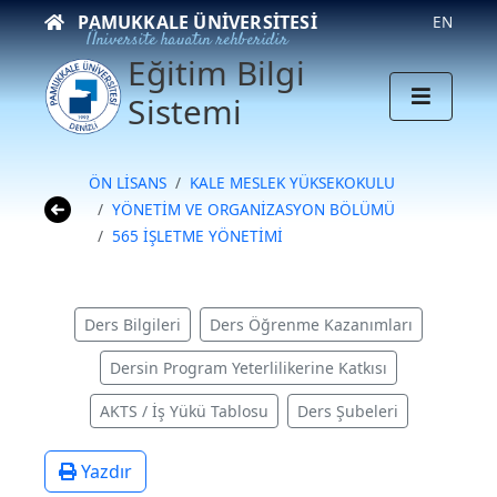
PAMUKKALE ÜNIVERSITESI
EN
Üniversite hayatın rehberidir
Eğitim Bilgi
Sistemi
ÖN LİSANS
KALE MESLEK YÜKSEKOKULU
YÖNETİM VE ORGANİZASYON BÖLÜMÜ
565 İŞLETME YÖNETİMİ
Ders Bilgileri
Ders Öğrenme Kazanımları
Dersin Program Yeterlilikerine Katkısı
AKTS / İş Yükü Tablosu
Ders Şubeleri
Yazdır