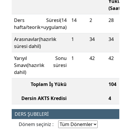
Yükü
(Saat)
Ders Süresi(14
14
2
28
hafta/teorik+uygulama)
Arasınavlar(hazırlık
1
34
34
süresi dahil)
Yarıyıl Sonu
1
42
42
Sınavı(hazırlık süresi
dahil)
Toplam İş Yükü
104
Dersin AKTS Kredisi
4
DERS ŞUBELERİ
Dönem seçiniz :