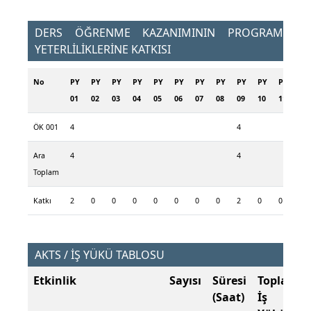
DERS ÖĞRENME KAZANIMININ PROGRAM
YETERLİLİKLERİNE KATKISI
No
PY
PY
PY
PY
PY
PY
PY
PY
PY
PY
PY
PY
01
02
03
04
05
06
07
08
09
10
11
12
ÖK 001
4
4
4
Ara
4
4
4
Toplam
Katkı
2
0
0
0
0
0
0
0
2
0
0
2
AKTS / İŞ YÜKÜ TABLOSU
Etkinlik
Sayısı
Süresi
Toplam
(Saat)
İş