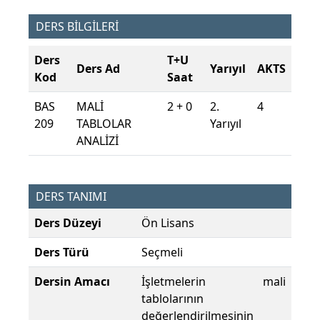
DERS BİLGİLERİ
Ders
T+U
Ders Ad
Yarıyıl
AKTS
Kod
Saat
BAS
MALİ
2 + 0
2.
4
209
TABLOLAR
Yarıyıl
ANALİZİ
DERS TANIMI
Ders Düzeyi
Ön Lisans
Ders Türü
Seçmeli
Dersin Amacı
İşletmelerin mali
tablolarının
değerlendirilmesinin