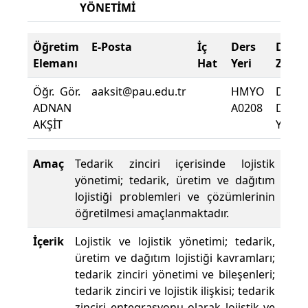
YÖNETİMİ
Öğretim
E-Posta
İç
Ders
Deva
Elemanı
Hat
Yeri
Zorun
Öğr. Gör.
aaksit@pau.edu.tr
HMYO
Dersi
ADNAN
A0208
Deva
AKŞİT
Yüzdes
Amaç
Tedarik zinciri içerisinde lojistik
yönetimi; tedarik, üretim ve dağıtım
lojistiği problemleri ve çözümlerinin
öğretilmesi amaçlanmaktadır.
İçerik
Lojistik ve lojistik yönetimi; tedarik,
üretim ve dağıtım lojistiği kavramları;
tedarik zinciri yönetimi ve bileşenleri;
tedarik zinciri ve lojistik ilişkisi; tedarik
zinciri entegrasyonu olarak lojistik ve