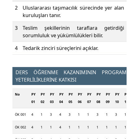
2
Uluslararası taşımacılık sürecinde yer alan
kuruluşları tanır.
3
Teslim şekillerinin taraflara getirdiği
sorumluluk ve yükümlülükleri bilir.
4
Tedarik zinciri süreçlerini açıklar.
DERS ÖĞRENME KAZANIMININ PROGRAM
YETERLİLİKLERİNE KATKISI
No
PY
PY
PY
PY
PY
PY
PY
PY
PY
PY
PY
PY
01
02
03
04
05
06
07
08
09
10
11
12
ÖK 001
4
1
3
4
3
1
1
3
1
3
1
1
ÖK 002
4
1
1
4
1
1
1
1
1
1
1
1