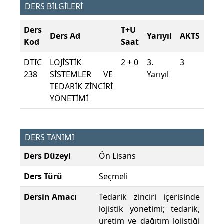
DERS BİLGİLERİ
Ders
T+U
Ders Ad
Yarıyıl
AKTS
Kod
Saat
DTIC
LOJİSTİK
2 + 0
3.
3
238
SİSTEMLER VE
Yarıyıl
TEDARİK ZİNCİRİ
YÖNETİMİ
DERS TANIMI
Ders Düzeyi
Ön Lisans
Ders Türü
Seçmeli
Dersin Amacı
Tedarik zinciri içerisinde
lojistik yönetimi; tedarik,
üretim ve dağıtım lojistiği