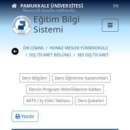
PAMUKKALE ÜNIVERSITESI
EN
Üniversite hayatın rehberidir
Eğitim Bilgi
Sistemi
ÖN LİSANS
HONAZ MESLEK YÜKSEKOKULU
DIŞ TİCARET BÖLÜMÜ
383 DIŞ TİCARET
Ders Bilgileri
Ders Öğrenme Kazanımları
Dersin Program Yeterlilikerine Katkısı
AKTS / İş Yükü Tablosu
Ders Şubeleri
Yazdır