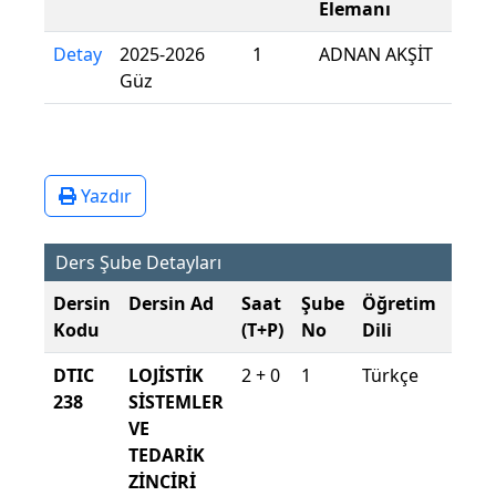
Elemanı
Detay
2025-2026
1
ADNAN AKŞİT
Güz
Yazdır
Ders Şube Detayları
Dersin
Dersin Ad
Saat
Şube
Öğretim
Şub
Kodu
(T+P)
No
Dili
Dön
DTIC
LOJİSTİK
2 + 0
1
Türkçe
2025
238
SİSTEMLER
2026
VE
Güz
TEDARİK
ZİNCİRİ