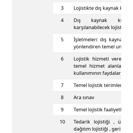
3
Lojistikte dış kaynak kulla
4
Dış kaynak kullan
karşılanabilecek lojistik sü
5
İşletmeleri dış kaynak ku
yönlendiren temel unsurla
6
Lojistik hizmeti veren iş
temel hizmet alanları, d
kullanımının faydaları
7
Temel lojistik terimler
8
Ara sınav
9
Temel lojistik faaliyetler
10
Tedarik lojistiği , üretim 
dağıtım lojistiği , geri dönü