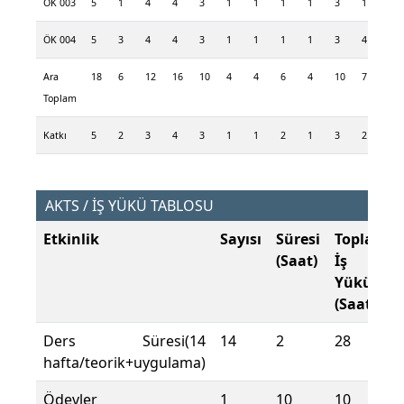
ÖK 003
5
1
4
4
3
1
1
1
1
3
1
3
ÖK 004
5
3
4
4
3
1
1
1
1
3
4
1
Ara
18
6
12
16
10
4
4
6
4
10
7
6
Toplam
Katkı
5
2
3
4
3
1
1
2
1
3
2
2
AKTS / İŞ YÜKÜ TABLOSU
Etkinlik
Sayısı
Süresi
Toplam
(Saat)
İş
Yükü
(Saat)
Ders Süresi(14
14
2
28
hafta/teorik+uygulama)
Ödevler
1
10
10