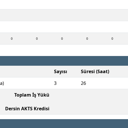
0
0
0
0
0
Sayısı
Süresi (Saat)
a)
3
26
Toplam İş Yükü
Dersin AKTS Kredisi