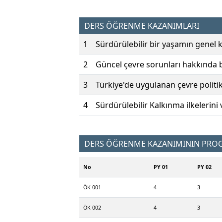
DERS ÖĞRENME KAZANIMLARI
1
Sürdürülebilir bir yaşamın genel ku
2
Güncel çevre sorunları hakkında bi
3
Türkiye'de uygulanan çevre politik
4
Sürdürülebilir Kalkınma ilkelerini 
DERS ÖĞRENME KAZANIMININ PROGR
No
PY 01
PY 02
ÖK 001
4
3
ÖK 002
4
3