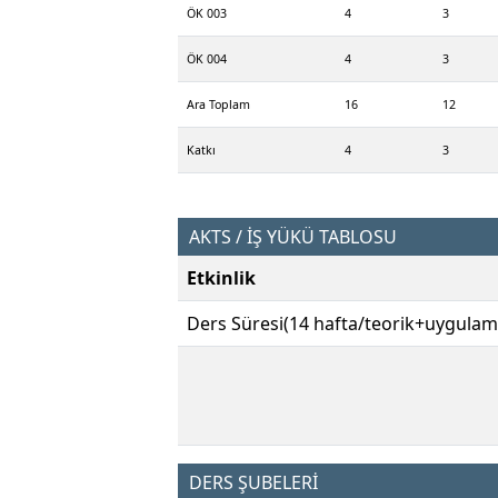
ÖK 003
4
3
ÖK 004
4
3
Ara Toplam
16
12
Katkı
4
3
AKTS / İŞ YÜKÜ TABLOSU
Etkinlik
Ders Süresi(14 hafta/teorik+uygulam
DERS ŞUBELERİ