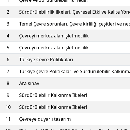
1
Çevre ve Sürdürülebilirlik nedir?
2
Sürdürülebilirlik ilkeleri. Çevresel Etki ve Kalite Yö
3
Temel Çevre sorunları. Çevre kirliliği çeşitleri ve ne
4
Çevreyi merkez alan işletmecilik
5
Çevreyi merkez alan işletmecilik
6
Türkiye Çevre Politikaları
7
Türkiye çevre Politikaları ve Sürdürülebilir Kalkınm
8
Ara sınav
9
Sürdürülebilir Kalkınma İlkeleri
10
Sürdürülebilir Kalkınma İlkeleri
11
Çevreye duyarlı tasarım