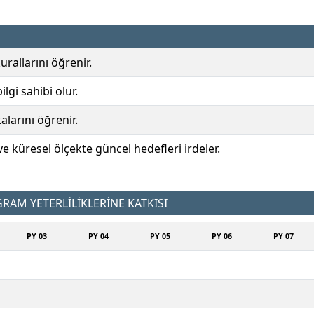
rallarını öğrenir.
lgi sahibi olur.
alarını öğrenir.
ve küresel ölçekte güncel hedefleri irdeler.
AM YETERLİLİKLERİNE KATKISI
PY 03
PY 04
PY 05
PY 06
PY 07