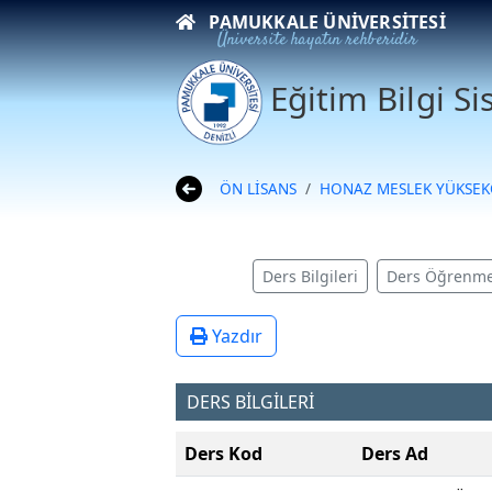
PAMUKKALE ÜNIVERSITESI
Üniversite hayatın rehberidir
Eğitim Bilgi S
ÖN LİSANS
HONAZ MESLEK YÜKSE
Ders Bilgileri
Ders Öğrenme
Yazdır
DERS BİLGİLERİ
Ders Kod
Ders Ad