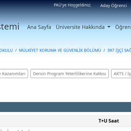
PAÜ'ye Hoşgeldiniz;
Aday Öğrenci
istemi
Ana Sayfa
Üniversite Hakkında
Öğrenc
KOKULU
MÜLKİYET KORUMA VE GÜVENLİK BÖLÜMÜ
397 İŞÇİ SA
 Kazanımları
Dersin Program Yeterlilikerine Katkısı
AKTS / İ
T+U Saat