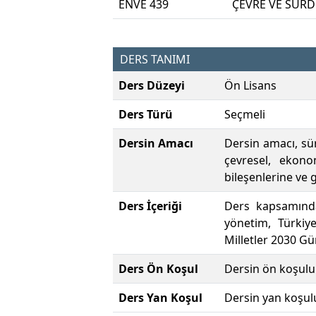
ENVE 439
ÇEVRE VE SÜRD
DERS TANIMI
Ders Düzeyi
Ön Lisans
Ders Türü
Seçmeli
Dersin Amacı
Dersin amacı, sür
çevresel, ekono
bileşenlerine ve 
Ders İçeriği
Ders kapsamında,
yönetim, Türkiye
Milletler 2030 Gü
Ders Ön Koşul
Dersin ön koşulu
Ders Yan Koşul
Dersin yan koşul