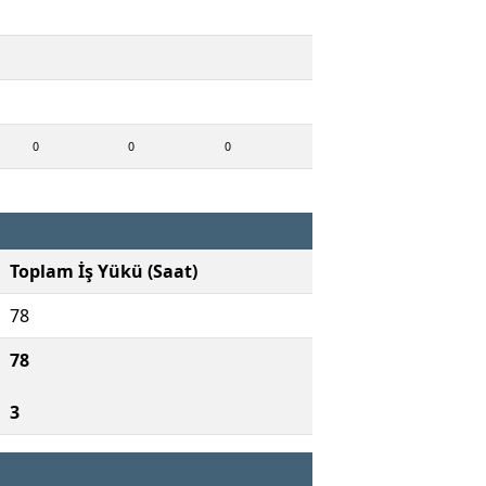
0
0
0
Toplam İş Yükü (Saat)
78
78
3