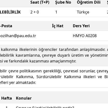
Saat (T+P)
Şube No
Öğretim Dili
LEBİLİRLİK
2 + 0
1
Türkçe
E-Posta
İç Hat
Ders Yeri
hozilhan@pau.edu.tr
HMYO A0208
 kalkınma ilkelerinin öğrenciler tarafından anlaşılmasıdır.
bilirlik kavramlarına, çevreye duyarlı üretim ve yönetimi
si ve farkındalık kazanması amaçlanmıştır.
ir çevre politikasının gerekliliği, çevresel sorunlar, çevr
rülebilir Kalkınma, Sürdürülebilir Kalkınma ilkeleri ve 
leri yer almaktadır.
Hafta
Konular