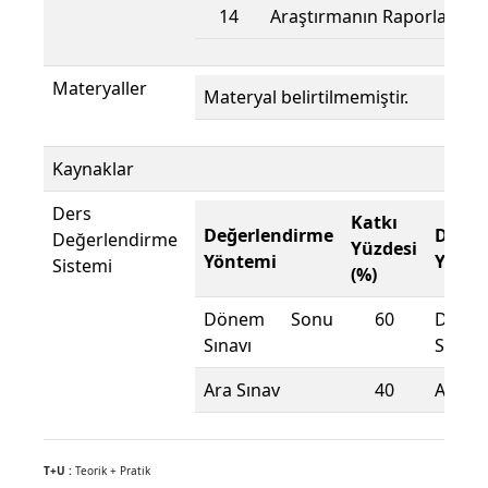
14
Araştırmanın Raporlaştırı
Materyaller
Materyal belirtilmemiştir.
Kaynaklar
Ders
Katkı
Değerlendirme
Değer
Değerlendirme
Yüzdesi
Yöntemi
Yönte
Sistemi
(%)
Dönem Sonu
60
Döne
Sınavı
Sınavı
Ara Sınav
40
Ara Sı
T+U :
Teorik + Pratik