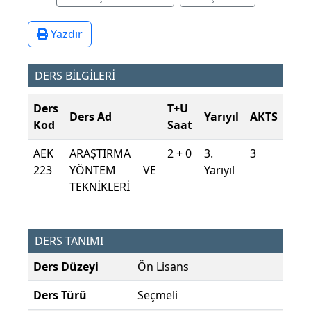
Yazdır
DERS BİLGİLERİ
Ders
T+U
Ders Ad
Yarıyıl
AKTS
Kod
Saat
AEK
ARAŞTIRMA
2 + 0
3.
3
223
YÖNTEM VE
Yarıyıl
TEKNİKLERİ
DERS TANIMI
Ders Düzeyi
Ön Lisans
Ders Türü
Seçmeli