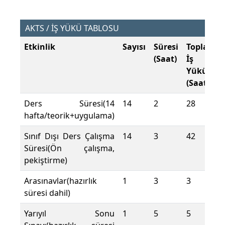
AKTS / İŞ YÜKÜ TABLOSU
Etkinlik
Sayısı
Süresi
Toplam
(Saat)
İş
Yükü
(Saat)
Ders Süresi(14
14
2
28
hafta/teorik+uygulama)
Sınıf Dışı Ders Çalışma
14
3
42
Süresi(Ön çalışma,
pekiştirme)
Arasınavlar(hazırlık
1
3
3
süresi dahil)
Yarıyıl Sonu
1
5
5