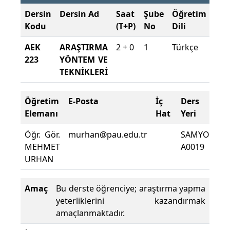
Dersin
Dersin Ad
Saat
Şube
Öğretim
Şub
Kodu
(T+P)
No
Dili
Dö
AEK
ARAŞTIRMA
2 + 0
1
Türkçe
202
223
YÖNTEM VE
202
TEKNİKLERİ
Güz
Öğretim
E-Posta
İç
Ders
De
Elemanı
Hat
Yeri
Zo
Öğr. Gör.
murhan@pau.edu.tr
SAMYO
De
MEHMET
A0019
De
URHAN
Yüz
Amaç
Bu derste öğrenciye; araştırma yapma
yeterliklerini kazandırmak
amaçlanmaktadır.