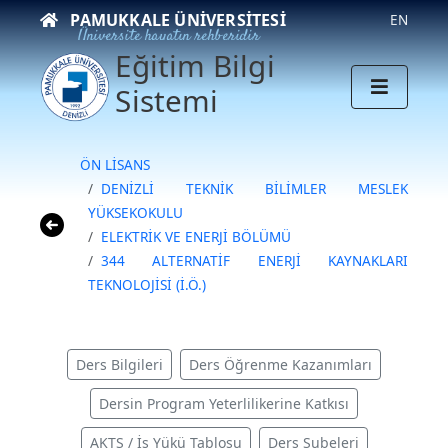
PAMUKKALE ÜNIVERSITESI
EN
Üniversite hayatın rehberidir
Eğitim Bilgi
Sistemi
ÖN LİSANS
DENİZLİ TEKNİK BİLİMLER MESLEK
YÜKSEKOKULU
ELEKTRİK VE ENERJİ BÖLÜMÜ
344 ALTERNATİF ENERJİ KAYNAKLARI
TEKNOLOJİSİ (İ.Ö.)
Ders Bilgileri
Ders Öğrenme Kazanımları
Dersin Program Yeterlilikerine Katkısı
AKTS / İş Yükü Tablosu
Ders Şubeleri