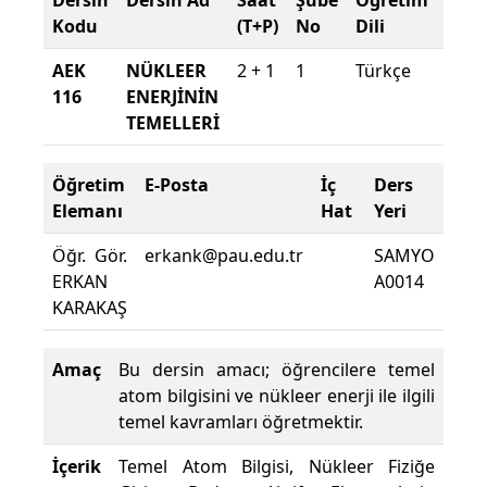
Dersin
Dersin Ad
Saat
Şube
Öğretim
Şub
Kodu
(T+P)
No
Dili
Dön
AEK
NÜKLEER
2 + 1
1
Türkçe
2022
116
ENERJİNİN
2023
TEMELLERİ
Baha
Öğretim
E-Posta
İç
Ders
De
Elemanı
Hat
Yeri
Zor
Öğr. Gör.
erkank@pau.edu.tr
SAMYO
Der
ERKAN
A0014
Dev
KARAKAŞ
Yüzd
Amaç
Bu dersin amacı; öğrencilere temel
atom bilgisini ve nükleer enerji ile ilgili
temel kavramları öğretmektir.
İçerik
Temel Atom Bilgisi, Nükleer Fiziğe