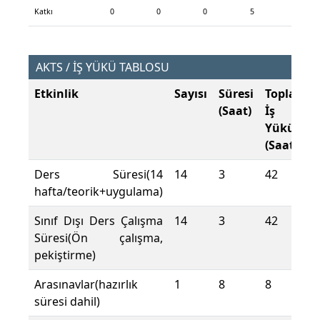
Katkı
0
0
0
5
AKTS / İŞ YÜKÜ TABLOSU
Etkinlik
Sayısı
Süresi
Toplam
(Saat)
İş
Yükü
(Saat)
Ders Süresi(14
14
3
42
hafta/teorik+uygulama)
Sınıf Dışı Ders Çalışma
14
3
42
Süresi(Ön çalışma,
pekiştirme)
Arasınavlar(hazırlık
1
8
8
süresi dahil)