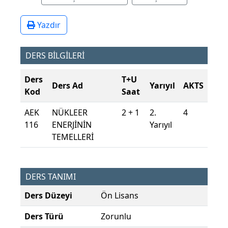
Yazdır
DERS BİLGİLERİ
Ders
T+U
Ders Ad
Yarıyıl
AKTS
Kod
Saat
AEK
NÜKLEER
2 + 1
2.
4
116
ENERJİNİN
Yarıyıl
TEMELLERİ
DERS TANIMI
Ders Düzeyi
Ön Lisans
Ders Türü
Zorunlu