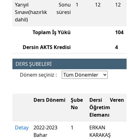
Yarıyıl Sonu
1
12
12
Sınavı(hazırlık süresi
dahil)
Toplam İş Yükü
104
Dersin AKTS Kredisi
4
DERS ŞUBELERİ
Dönem seçiniz :
Ders Dönemi
Şube
Dersi Veren
No
Öğretim
Elemanı
Detay
2022-2023
1
ERKAN
Bahar
KARAKAŞ