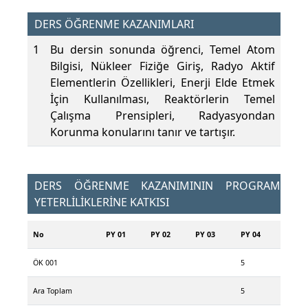
DERS ÖĞRENME KAZANIMLARI
1
Bu dersin sonunda öğrenci, Temel Atom
Bilgisi, Nükleer Fiziğe Giriş, Radyo Aktif
Elementlerin Özellikleri, Enerji Elde Etmek
İçin Kullanılması, Reaktörlerin Temel
Çalışma Prensipleri, Radyasyondan
Korunma konularını tanır ve tartışır.
DERS ÖĞRENME KAZANIMININ PROGRAM
YETERLİLİKLERİNE KATKISI
No
PY 01
PY 02
PY 03
PY 04
ÖK 001
5
Ara Toplam
5