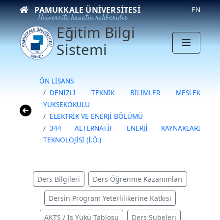
PAMUKKALE ÜNIVERSITESI
EN
Üniversite hayatın rehberidir
Eğitim Bilgi
Sistemi
ÖN LİSANS
DENİZLİ TEKNİK BİLİMLER MESLEK
YÜKSEKOKULU
ELEKTRİK VE ENERJİ BÖLÜMÜ
344 ALTERNATİF ENERJİ KAYNAKLARI
TEKNOLOJİSİ (İ.Ö.)
Ders Bilgileri
Ders Öğrenme Kazanımları
Dersin Program Yeterlilikerine Katkısı
AKTS / İş Yükü Tablosu
Ders Şubeleri