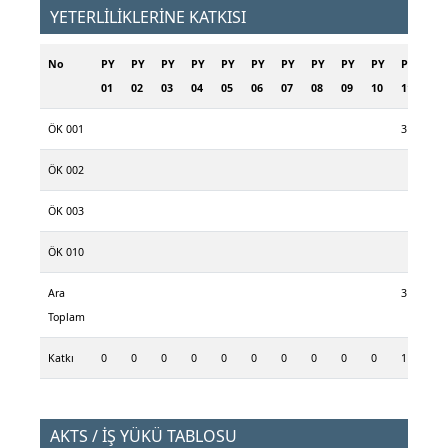
YETERLİLİKLERİNE KATKISI
No
PY
PY
PY
PY
PY
PY
PY
PY
PY
PY
PY
PY
01
02
03
04
05
06
07
08
09
10
11
12
ÖK 001
3
ÖK 002
2
ÖK 003
2
ÖK 010
2
Ara
3
6
Toplam
Katkı
0
0
0
0
0
0
0
0
0
0
1
2
AKTS / İŞ YÜKÜ TABLOSU