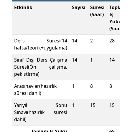
Etkinlik
Sayısı
Süresi
Toplam
(Saat)
İş
Yükü
(Saat)
Ders Süresi(14
14
2
28
hafta/teorik+uygulama)
Sınıf Dışı Ders Çalışma
14
1
14
Süresi(Ön çalışma,
pekiştirme)
Arasınavlar(hazırlık
1
8
8
süresi dahil)
Yarıyıl Sonu
1
15
15
Sınavı(hazırlık süresi
dahil)
Toplam İş Yükü
65