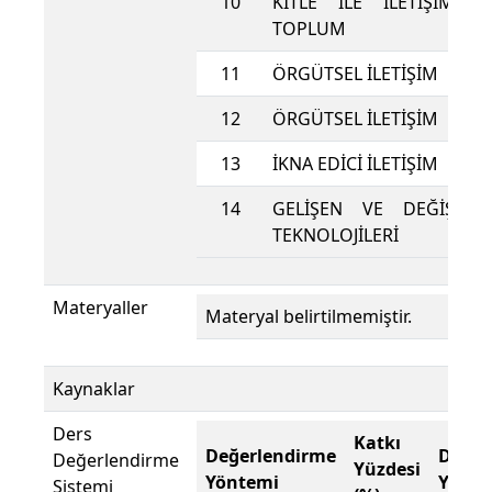
10
KİTLE İLE İLETİŞİM, 
TOPLUM
11
ÖRGÜTSEL İLETİŞİM
12
ÖRGÜTSEL İLETİŞİM
13
İKNA EDİCİ İLETİŞİM
14
GELİŞEN VE DEĞİŞEN İ
TEKNOLOJİLERİ
Materyaller
Materyal belirtilmemiştir.
Kaynaklar
Ders
Katkı
Değerlendirme
Değer
Değerlendirme
Yüzdesi
Yöntemi
Yönte
Sistemi