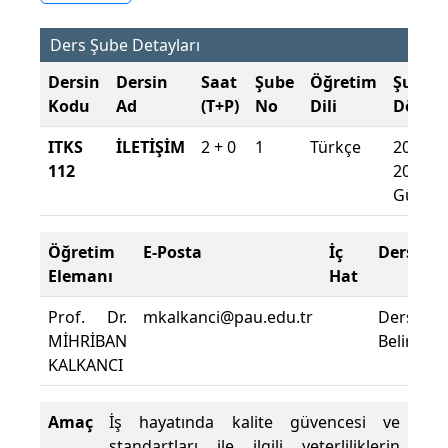
Ders Şube Detayları
Dersin
Dersin
Saat
Şube
Öğretim
Şube
Kodu
Ad
(T+P)
No
Dili
Dönem
ITKS
İLETİŞİM
2 + 0
1
Türkçe
2024-
112
2025
Güz
Öğretim
E-Posta
İç
Ders Yeri
Elemanı
Hat
Prof. Dr.
mkalkanci@pau.edu.tr
Derslik
MİHRİBAN
Belirtilme
KALKANCI
Amaç
İş hayatında kalite güvencesi ve
standartları ile ilgili yeterliliklerin