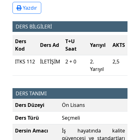
Yazdır
DERS BİLGİLERİ
Ders
T+U
Ders Ad
Yarıyıl
AKTS
Kod
Saat
ITKS 112
İLETİŞİM
2 + 0
2.
2,5
Yarıyıl
DERS TANIMI
Ders Düzeyi
Ön Lisans
Ders Türü
Seçmeli
Dersin Amacı
İş hayatında kalite
güvencesi ve standartları