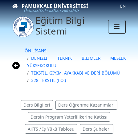
PAMUKKALE ÜNIVERSITESI
EN
Üniversite hayatın rehberidir
Eğitim Bilgi
Sistemi
ÖN LİSANS
DENİZLİ TEKNİK BİLİMLER MESLEK
YÜKSEKOKULU
TEKSTİL, GİYİM, AYAKKABI VE DERİ BÖLÜMÜ
328 TEKSTİL (İ.Ö.)
Ders Bilgileri
Ders Öğrenme Kazanımları
Dersin Program Yeterlilikerine Katkısı
AKTS / İş Yükü Tablosu
Ders Şubeleri