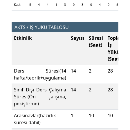
Katkı
5
4
4
1
3
0
3
0
4
0
5
5
AKTS / İŞ YÜKÜ TABLOSU
Etkinlik
Sayısı
Süresi
Toplam
(Saat)
İş
Yükü
(Saat)
Ders Süresi(14
14
2
28
hafta/teorik+uygulama)
Sınıf Dışı Ders Çalışma
14
2
28
Süresi(Ön çalışma,
pekiştirme)
Arasınavlar(hazırlık
1
10
10
süresi dahil)