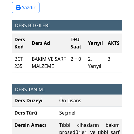
Yazdır
DERS BİLGİLERİ
Ders
T+U
Ders Ad
Yarıyıl
AKTS
Kod
Saat
BCT
BAKIM VE SARF
2 + 0
2.
3
235
MALZEME
Yarıyıl
DERS TANIMI
Ders Düzeyi
Ön Lisans
Ders Türü
Seçmeli
Dersin Amacı
Tıbbi cihazların bakım
prosedürleri ve tıbbi sarf