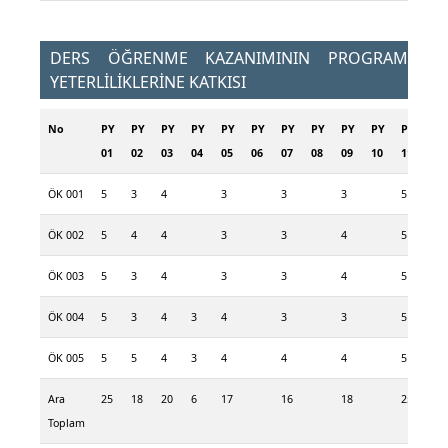
DERS ÖĞRENME KAZANIMININ PROGRAM
YETERLİLİKLERİNE KATKISI
No
PY
PY
PY
PY
PY
PY
PY
PY
PY
PY
PY
PY
01
02
03
04
05
06
07
08
09
10
11
12
ÖK 001
5
3
4
3
3
3
5
5
ÖK 002
5
4
4
3
3
4
5
5
ÖK 003
5
3
4
3
3
4
5
5
ÖK 004
5
3
4
3
4
3
3
5
5
ÖK 005
5
5
4
3
4
4
4
5
5
Ara
25
18
20
6
17
16
18
25
25
Toplam