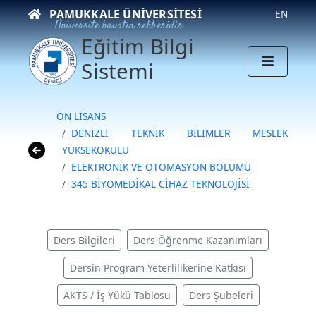
PAMUKKALE ÜNIVERSITESI
EN
Üniversite hayatın rehberidir
Eğitim Bilgi
Sistemi
ÖN LİSANS
DENİZLİ TEKNİK BİLİMLER MESLEK
YÜKSEKOKULU
ELEKTRONİK VE OTOMASYON BÖLÜMÜ
345 BİYOMEDİKAL CİHAZ TEKNOLOJİSİ
Ders Bilgileri
Ders Öğrenme Kazanımları
Dersin Program Yeterlilikerine Katkısı
AKTS / İş Yükü Tablosu
Ders Şubeleri